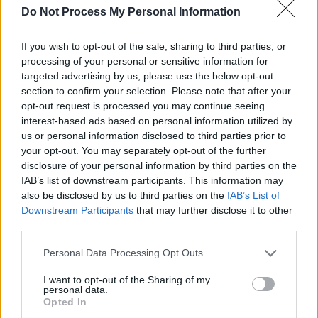
Do Not Process My Personal Information
SOS (Șoșoacă)
POT (Gavrilă)
If you wish to opt-out of the sale, sharing to third parties, or
PACE (Peia)
processing of your personal or sensitive information for
targeted advertising by us, please use the below opt-out
Acțiunea Conservatoare (Târziu)
section to confirm your selection. Please note that after your
PDF (Lazarus)
opt-out request is processed you may continue seeing
PUSL (D. Voiculescu)
interest-based ads based on personal information utilized by
us or personal information disclosed to third parties prior to
PNȚCD (Pavelescu)
your opt-out. You may separately opt-out of the further
PNCR (Terheș)
disclosure of your personal information by third parties on the
IAB’s list of downstream participants. This information may
Partidul Patrioților (Surugiu)
also be disclosed by us to third parties on the
IAB’s List of
FAR (Coarnă)
Downstream Participants
that may further disclose it to other
third parties.
România pe Primul Loc (Ponta)
Altul
Personal Data Processing Opt Outs
I want to opt-out of the Sharing of my
personal data.
Opted In
Arată rezultatele