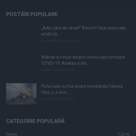
POSTĂRI POPULARE
„Adio, țară de căcat!” Bătut în fața casei sale,
umilit de...
duminică, 21 iulie 2019
Adevăr și mituri despre virusul care produce
COVID-19. Analiza a doi...
vineri, 3 aprilie 2020
Flota rusă nu mai poate bombarda Odessa
fără „s-o ia în...
vineri, 8 aprilie 2022
CATEGORIE POPULARĂ
News
12042