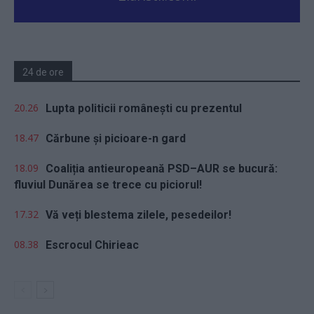
24 de ore
20.26
Lupta politicii românești cu prezentul
18.47
Cărbune și picioare-n gard
18.09
Coaliția antieuropeană PSD–AUR se bucură:
fluviul Dunărea se trece cu piciorul!
17.32
Vă veți blestema zilele, pesedeilor!
08.38
Escrocul Chirieac