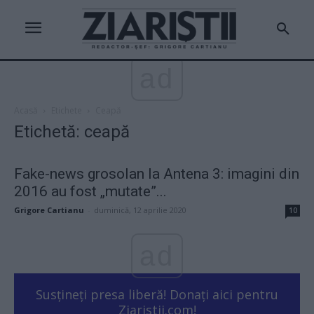
ad
Acasă
Etichete
Ceapă
Etichetă: ceapă
Fake-news grosolan la Antena 3: imagini din
2016 au fost „mutate”...
Grigore Cartianu
-
duminică, 12 aprilie 2020
10
ad
Susțineți presa liberă! Donați aici pentru
Ziaristii.com!