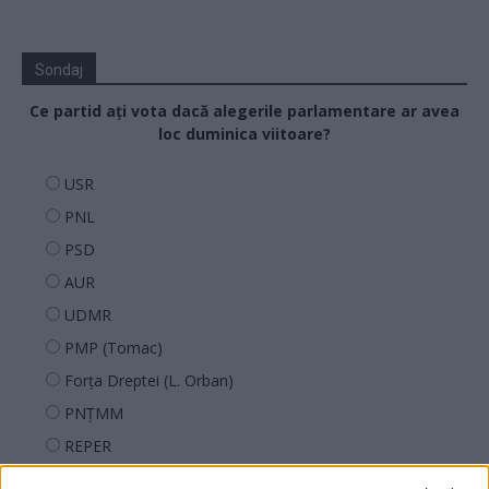
Sondaj
Ce partid ați vota dacă alegerile parlamentare ar avea
loc duminica viitoare?
USR
PNL
PSD
AUR
UDMR
PMP (Tomac)
Forța Dreptei (L. Orban)
PNȚMM
REPER
SENS