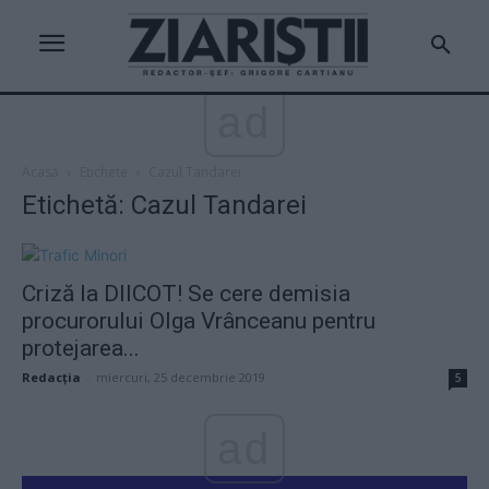
ad
Acasă
Etichete
Cazul Tandarei
Etichetă: Cazul Tandarei
Criză la DIICOT! Se cere demisia
procurorului Olga Vrânceanu pentru
protejarea...
Redacţia
-
miercuri, 25 decembrie 2019
5
ad