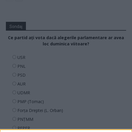
Sondaj
Ce partid ați vota dacă alegerile parlamentare ar avea
loc duminica viitoare?
USR
PNL
PSD
AUR
UDMR
PMP (Tomac)
Forța Dreptei (L. Orban)
PNȚMM
REPER