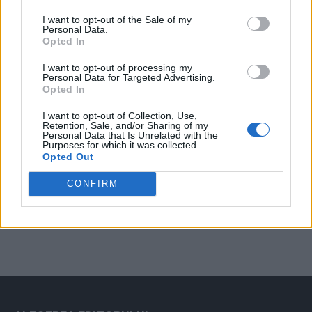
Arată rezultatele
I want to opt-out of the Sale of my
Personal Data.
Arhiva sondajelor
Opted In
I want to opt-out of processing my
Personal Data for Targeted Advertising.
Opted In
I want to opt-out of Collection, Use,
Retention, Sale, and/or Sharing of my
Personal Data that Is Unrelated with the
Purposes for which it was collected.
Opted Out
ad
CONFIRM