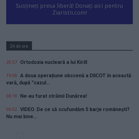
Susțineți presa liberă! Donați aici pentru
Ziaristii.com!
24 de ore
20.57
Ortodoxia nucleară a lui Kirill
19.06
A doua operațiune obscenă a DIICOT în această
vară, după ”cazul...
08.18
Ne-au furat străinii Dunărea!
06.02
VIDEO. De ce să scufundăm 5 barje românești?
Nu mai bine...