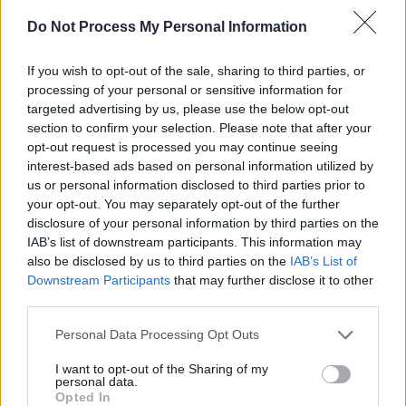
SENS
Do Not Process My Personal Information
SOS (Șoșoacă)
POT (Gavrilă)
If you wish to opt-out of the sale, sharing to third parties, or
processing of your personal or sensitive information for
PACE (Peia)
targeted advertising by us, please use the below opt-out
Acțiunea Conservatoare (Târziu)
section to confirm your selection. Please note that after your
opt-out request is processed you may continue seeing
PDF (Lazarus)
interest-based ads based on personal information utilized by
PUSL (D. Voiculescu)
us or personal information disclosed to third parties prior to
your opt-out. You may separately opt-out of the further
PNȚCD (Pavelescu)
disclosure of your personal information by third parties on the
PNCR (Terheș)
IAB’s list of downstream participants. This information may
Partidul Patrioților (Surugiu)
also be disclosed by us to third parties on the
IAB’s List of
Downstream Participants
that may further disclose it to other
FAR (Coarnă)
third parties.
România pe Primul Loc (Ponta)
Personal Data Processing Opt Outs
Altul
I want to opt-out of the Sharing of my
personal data.
Opted In