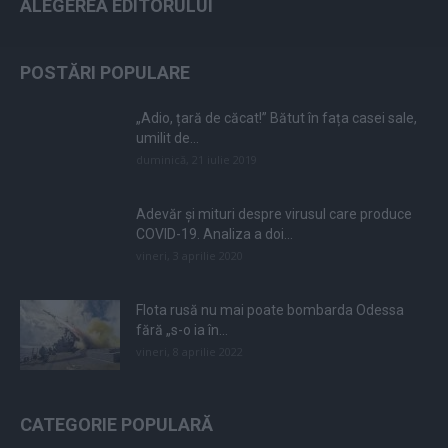
ALEGEREA EDITORULUI
POSTĂRI POPULARE
„Adio, țară de căcat!” Bătut în fața casei sale,
umilit de...
duminică, 21 iulie 2019
Adevăr și mituri despre virusul care produce
COVID-19. Analiza a doi...
vineri, 3 aprilie 2020
Flota rusă nu mai poate bombarda Odessa
fără „s-o ia în...
vineri, 8 aprilie 2022
CATEGORIE POPULARĂ