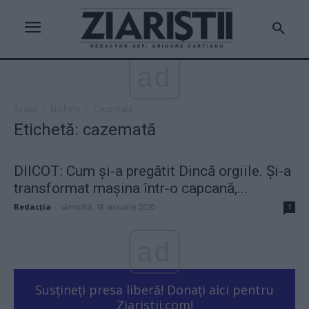
ad
Acasă
Etichete
Cazemată
Etichetă: cazemată
DIICOT: Cum și-a pregătit Dincă orgiile. Și-a
transformat mașina într-o capcană,...
Redacţia
-
sâmbătă, 18 ianuarie 2020
1
ad
Susțineți presa liberă! Donați aici pentru
Ziaristii.com!