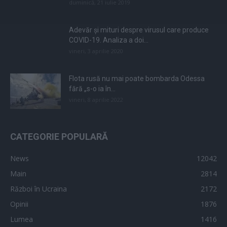
duminică, 21 iulie 2019
Adevăr și mituri despre virusul care produce
COVID-19. Analiza a doi...
vineri, 3 aprilie 2020
Flota rusă nu mai poate bombarda Odessa
fără „s-o ia în...
vineri, 8 aprilie 2022
CATEGORIE POPULARĂ
News
12042
Main
2814
Război în Ucraina
2172
Opinii
1876
Lumea
1416