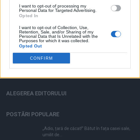
I want to opt-out of processing my
Personal Data for Targeted Advertising.
Opted In
I want to opt-out of Collection, Use,
ad
Retention, Sale, and/or Sharing of my
Personal Data that Is Unrelated with the
Purposes for which it was collected.
Opted Out
CONFIRM
ALEGEREA EDITORULUI
POSTĂRI POPULARE
„Adio, țară de căcat!” Bătut în fața casei sale,
umilit de...