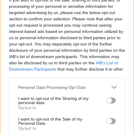
If you wish to opt-out of the sale, sharing to third parties, or
PDF (Lazarus)
processing of your personal or sensitive information for
PUSL (D. Voiculescu)
targeted advertising by us, please use the below opt-out
section to confirm your selection. Please note that after your
PNȚCD (Pavelescu)
opt-out request is processed you may continue seeing
PNCR (Terheș)
interest-based ads based on personal information utilized by
us or personal information disclosed to third parties prior to
Partidul Patrioților (Surugiu)
your opt-out. You may separately opt-out of the further
FAR (Coarnă)
disclosure of your personal information by third parties on the
IAB’s list of downstream participants. This information may
România pe Primul Loc (Ponta)
also be disclosed by us to third parties on the
IAB’s List of
Altul
Downstream Participants
that may further disclose it to other
third parties.
Personal Data Processing Opt Outs
Arată rezultatele
I want to opt-out of the Sharing of my
personal data.
Arhiva sondajelor
Opted In
I want to opt-out of the Sale of my
Personal Data.
Opted In