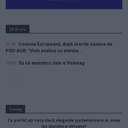
24 de ore
21.40
Comisia Europeană, după ororile comise de
PSD-AUR: ”Vom analiza cu atenție...
19.50
Să vă amintesc cine e Voineag
Sondaj
Ce partid ați vota dacă alegerile parlamentare ar avea
loc duminica viitoare?