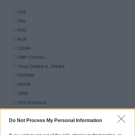
USR
PNL
PSD
AUR
UDMR
PMP (Tomac)
Forța Dreptei (L. Orban)
PNȚMM
REPER
SENS
SOS (Șoșoacă)
POT (Gavrilă)
PACE (Peia)
Do Not Process My Personal Information
Acțiunea Conservatoare (Târziu)