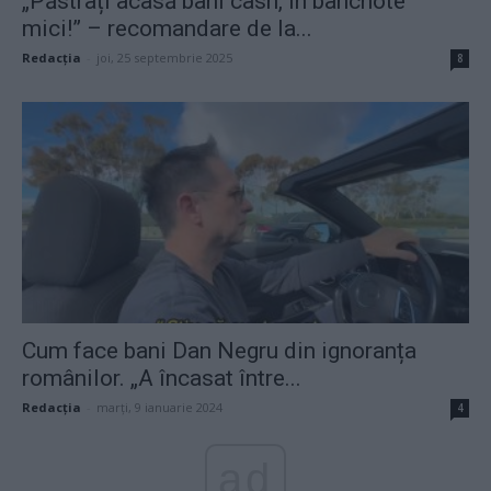
„Păstrați acasă bani cash, în bancnote
mici!” – recomandare de la...
Redacţia
-
joi, 25 septembrie 2025
8
Cum face bani Dan Negru din ignoranța
românilor. „A încasat între...
Redacţia
-
marți, 9 ianuarie 2024
4
ad