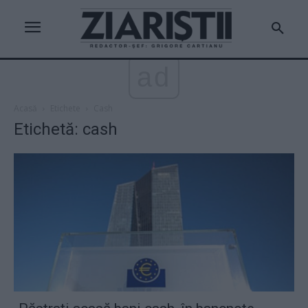
ad
Acasă
Etichete
Cash
Etichetă: cash