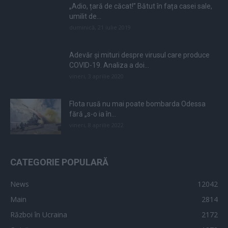
„Adio, țară de căcat!” Bătut în fața casei sale,
umilit de...
duminică, 21 iulie 2019
Adevăr și mituri despre virusul care produce
COVID-19. Analiza a doi...
vineri, 3 aprilie 2020
Flota rusă nu mai poate bombarda Odessa
fără „s-o ia în...
vineri, 8 aprilie 2022
CATEGORIE POPULARĂ
News
12042
Main
2814
Război în Ucraina
2172