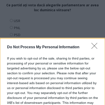
Ce partid ați vota dacă alegerile parlamentare ar avea
loc duminica viitoare?
USR
PNL
PSD
AUR
Do Not Process My Personal Information
UDMR
PMP (Tomac)
If you wish to opt-out of the sale, sharing to third parties, or
Forța Dreptei (L. Orban)
processing of your personal or sensitive information for
targeted advertising by us, please use the below opt-out
PNȚMM
section to confirm your selection. Please note that after your
REPER
opt-out request is processed you may continue seeing
interest-based ads based on personal information utilized by
SENS
us or personal information disclosed to third parties prior to
SOS (Șoșoacă)
your opt-out. You may separately opt-out of the further
disclosure of your personal information by third parties on the
POT (Gavrilă)
IAB’s list of downstream participants. This information may