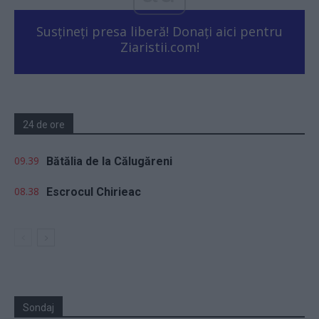
Susțineți presa liberă! Donați aici pentru
Ziaristii.com!
24 de ore
09.39
Bătălia de la Călugăreni
08.38
Escrocul Chirieac
Sondaj