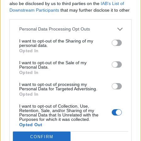
PACE (Peia)
also be disclosed by us to third parties on the
IAB’s List of
Acțiunea Conservatoare (Târziu)
Downstream Participants
that may further disclose it to other
third parties.
PDF (Lazarus)
PUSL (D. Voiculescu)
Personal Data Processing Opt Outs
PNȚCD (Pavelescu)
I want to opt-out of the Sharing of my
personal data.
PNCR (Terheș)
Opted In
Partidul Patrioților (Surugiu)
I want to opt-out of the Sale of my
FAR (Coarnă)
Personal Data.
Opted In
România pe Primul Loc (Ponta)
I want to opt-out of processing my
Altul
Personal Data for Targeted Advertising.
Opted In
I want to opt-out of Collection, Use,
Arată rezultatele
Retention, Sale, and/or Sharing of my
Personal Data that Is Unrelated with the
Purposes for which it was collected.
Arhiva sondajelor
Opted Out
CONFIRM