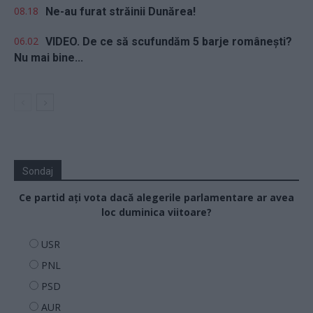
08.18
Ne-au furat străinii Dunărea!
06.02
VIDEO. De ce să scufundăm 5 barje românești?
Nu mai bine...
Sondaj
Ce partid ați vota dacă alegerile parlamentare ar avea
loc duminica viitoare?
USR
PNL
PSD
AUR