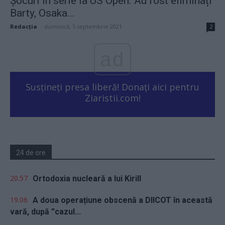
Șocuri în serie la US Open. Au fost eliminați
Barty, Osaka...
Redacţia
-
duminică, 5 septembrie 2021
2
ad
Susțineți presa liberă! Donați aici pentru
Ziaristii.com!
24 de ore
20.57
Ortodoxia nucleară a lui Kirill
19.06
A doua operațiune obscenă a DIICOT în această
vară, după ”cazul...