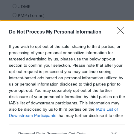
UDMR
PMP (Tomac)
Forța Dreptei (L. Orban)
Do Not Process My Personal Information
PNȚMM
REPER
If you wish to opt-out of the sale, sharing to third parties, or
SENS
processing of your personal or sensitive information for
targeted advertising by us, please use the below opt-out
SOS (Șoșoacă)
section to confirm your selection. Please note that after your
POT (Gavrilă)
opt-out request is processed you may continue seeing
interest-based ads based on personal information utilized by
PACE (Peia)
us or personal information disclosed to third parties prior to
Acțiunea Conservatoare (Târziu)
your opt-out. You may separately opt-out of the further
PDF (Lazarus)
disclosure of your personal information by third parties on the
IAB’s list of downstream participants. This information may
PUSL (D. Voiculescu)
also be disclosed by us to third parties on the
IAB’s List of
PNȚCD (Pavelescu)
Downstream Participants
that may further disclose it to other
third parties.
PNCR (Terheș)
Partidul Patrioților (Surugiu)
Personal Data Processing Opt Outs