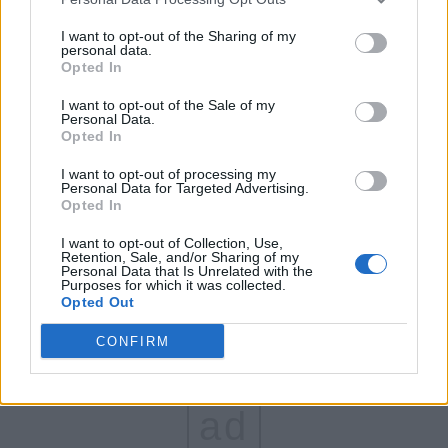
FAR (Coarnă)
I want to opt-out of the Sharing of my
personal data.
România pe Primul Loc (Ponta)
Opted In
Altul
I want to opt-out of the Sale of my
Personal Data.
Opted In
Arată rezultatele
I want to opt-out of processing my
Personal Data for Targeted Advertising.
Opted In
Arhiva sondajelor
I want to opt-out of Collection, Use,
Retention, Sale, and/or Sharing of my
Personal Data that Is Unrelated with the
Purposes for which it was collected.
Opted Out
CONFIRM
ad