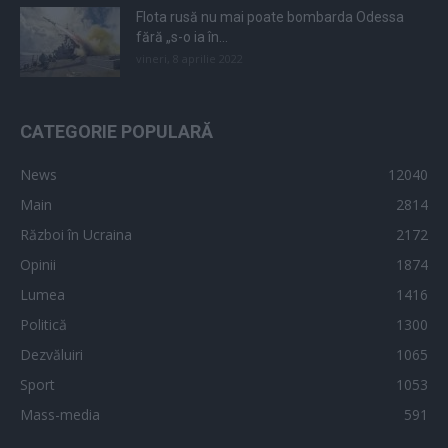
Flota rusă nu mai poate bombarda Odessa
fără „s-o ia în...
vineri, 8 aprilie 2022
CATEGORIE POPULARĂ
News
12040
Main
2814
Război în Ucraina
2172
Opinii
1874
Lumea
1416
Politică
1300
Dezvăluiri
1065
Sport
1053
Mass-media
591