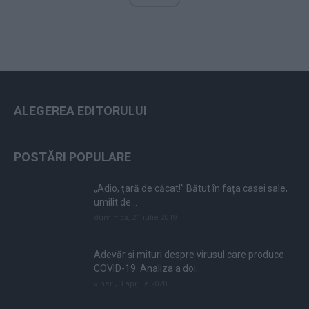
ALEGEREA EDITORULUI
POSTĂRI POPULARE
„Adio, țară de căcat!” Bătut în fața casei sale,
umilit de...
duminică, 21 iulie 2019
Adevăr și mituri despre virusul care produce
COVID-19. Analiza a doi...
vineri, 3 aprilie 2020