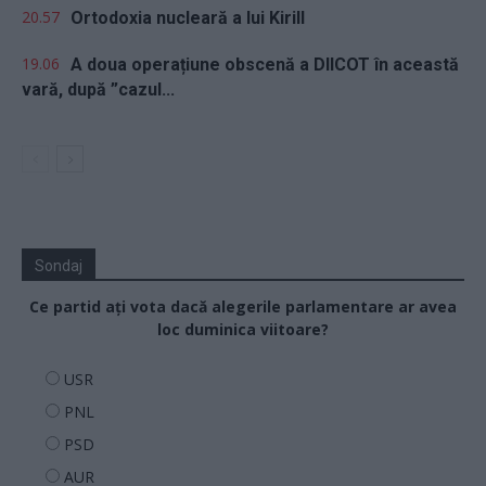
20.57
Ortodoxia nucleară a lui Kirill
19.06
A doua operațiune obscenă a DIICOT în această
vară, după ”cazul...
Sondaj
Ce partid ați vota dacă alegerile parlamentare ar avea
loc duminica viitoare?
USR
PNL
PSD
AUR