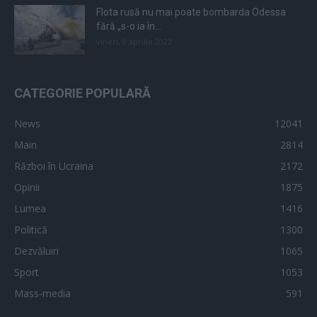
Flota rusă nu mai poate bombarda Odessa
fără „s-o ia în...
vineri, 8 aprilie 2022
CATEGORIE POPULARĂ
News
12041
Main
2814
Război în Ucraina
2172
Opinii
1875
Lumea
1416
Politică
1300
Dezvăluiri
1065
Sport
1053
Mass-media
591