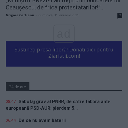
„Miniștrii #Rezist au fugit prin buncărele lui
Ceaușescu, de frica protestatarilor!”...
Grigore Cartianu
-
duminică, 31 ianuarie 2021
2
ad
Susțineți presa liberă! Donați aici pentru
Ziaristii.com!
24 de ore
08.47
Sabotaj grav al PNRR, de către tabăra anti-
europeană PSD-AUR: pierdem 5...
06.44
De ce nu avem baterii