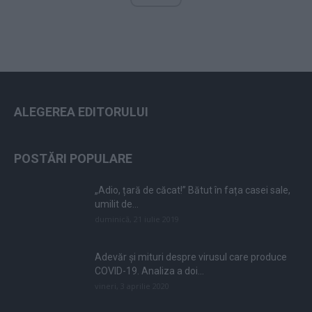
ALEGEREA EDITORULUI
POSTĂRI POPULARE
„Adio, țară de căcat!” Bătut în fața casei sale,
umilit de...
duminică, 21 iulie 2019
Adevăr și mituri despre virusul care produce
COVID-19. Analiza a doi...
vineri, 3 aprilie 2020