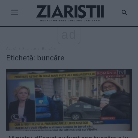
ad
Acasă
Etichete
Buncăre
Etichetă: buncăre