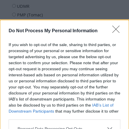
UDMR
PMP (Tomac)
Forța Dreptei (L. Orban)
Do Not Process My Personal Information
PNȚMM
REPER
If you wish to opt-out of the sale, sharing to third parties, or
SENS
processing of your personal or sensitive information for
targeted advertising by us, please use the below opt-out
SOS (Șoșoacă)
section to confirm your selection. Please note that after your
POT (Gavrilă)
opt-out request is processed you may continue seeing
interest-based ads based on personal information utilized by
PACE (Peia)
us or personal information disclosed to third parties prior to
Acțiunea Conservatoare (Târziu)
your opt-out. You may separately opt-out of the further
PDF (Lazarus)
disclosure of your personal information by third parties on the
IAB’s list of downstream participants. This information may
PUSL (D. Voiculescu)
also be disclosed by us to third parties on the
IAB’s List of
PNȚCD (Pavelescu)
Downstream Participants
that may further disclose it to other
third parties.
PNCR (Terheș)
Partidul Patrioților (Surugiu)
Personal Data Processing Opt Outs