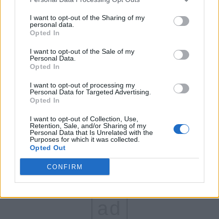
FAR (Coarnă)
I want to opt-out of the Sharing of my
personal data.
România pe Primul Loc (Ponta)
Opted In
Altul
I want to opt-out of the Sale of my
Personal Data.
Opted In
Arată rezultatele
I want to opt-out of processing my
Personal Data for Targeted Advertising.
Opted In
Arhiva sondajelor
I want to opt-out of Collection, Use,
Retention, Sale, and/or Sharing of my
Personal Data that Is Unrelated with the
Purposes for which it was collected.
Opted Out
CONFIRM
ad