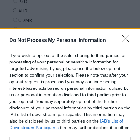
PSD
AUR
UDMR
PMP (Tomac)
Forța Dreptei (L. Orban)
Do Not Process My Personal Information
PNȚMM
If you wish to opt-out of the sale, sharing to third parties, or
REPER
processing of your personal or sensitive information for
SENS
targeted advertising by us, please use the below opt-out
section to confirm your selection. Please note that after your
SOS (Șoșoacă)
opt-out request is processed you may continue seeing
POT (Gavrilă)
interest-based ads based on personal information utilized by
us or personal information disclosed to third parties prior to
PACE (Peia)
your opt-out. You may separately opt-out of the further
Acțiunea Conservatoare (Târziu)
disclosure of your personal information by third parties on the
PDF (Lazarus)
IAB’s list of downstream participants. This information may
also be disclosed by us to third parties on the
IAB’s List of
PUSL (D. Voiculescu)
Downstream Participants
that may further disclose it to other
PNȚCD (Pavelescu)
third parties.