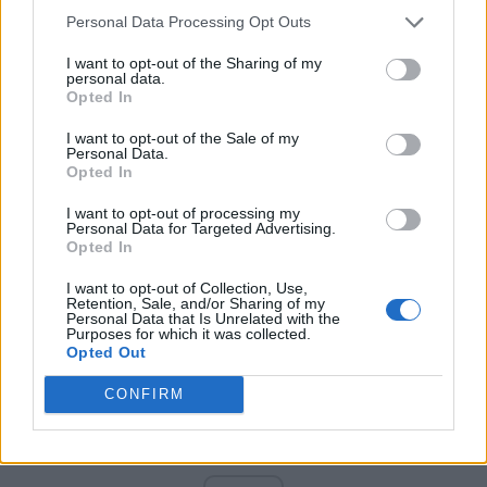
PNCR (Terheș)
Personal Data Processing Opt Outs
Partidul Patrioților (Surugiu)
I want to opt-out of the Sharing of my
FAR (Coarnă)
personal data.
Opted In
România pe Primul Loc (Ponta)
Altul
I want to opt-out of the Sale of my
Personal Data.
Opted In
I want to opt-out of processing my
Arată rezultatele
Personal Data for Targeted Advertising.
Opted In
Arhiva sondajelor
I want to opt-out of Collection, Use,
Retention, Sale, and/or Sharing of my
Personal Data that Is Unrelated with the
Purposes for which it was collected.
Opted Out
CONFIRM