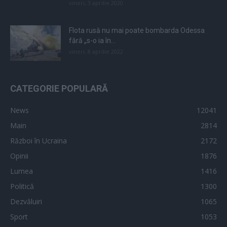
vineri, 3 aprilie 2020
Flota rusă nu mai poate bombarda Odessa
fără „s-o ia în...
vineri, 8 aprilie 2022
CATEGORIE POPULARĂ
News
12041
Main
2814
Război în Ucraina
2172
Opinii
1876
Lumea
1416
Politică
1300
Dezvăluiri
1065
Sport
1053