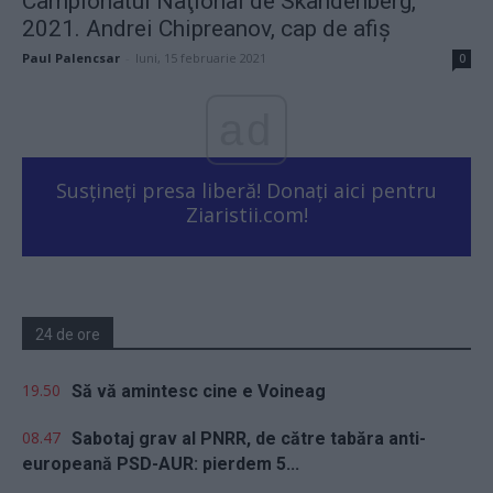
Campionatul Naţional de Skandenberg,
2021. Andrei Chipreanov, cap de afiş
Paul Palencsar
-
luni, 15 februarie 2021
0
ad
Susțineți presa liberă! Donați aici pentru
Ziaristii.com!
24 de ore
19.50
Să vă amintesc cine e Voineag
08.47
Sabotaj grav al PNRR, de către tabăra anti-
europeană PSD-AUR: pierdem 5...