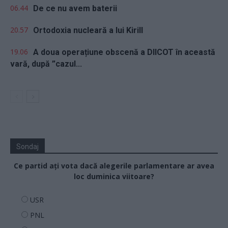
06.44
De ce nu avem baterii
20.57
Ortodoxia nucleară a lui Kirill
19.06
A doua operațiune obscenă a DIICOT în această
vară, după ”cazul...
Sondaj
Ce partid ați vota dacă alegerile parlamentare ar avea
loc duminica viitoare?
USR
PNL