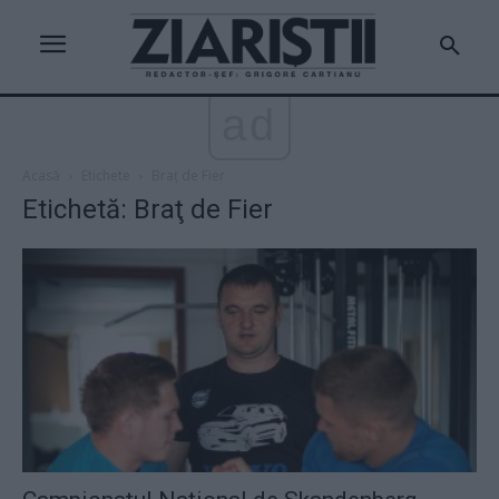
ad
Acasă
Etichete
Braţ de Fier
Etichetă: Braţ de Fier