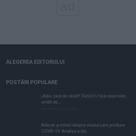
ad
ALEGEREA EDITORULUI
POSTĂRI POPULARE
„Adio, țară de căcat!” Bătut în fața casei sale,
umilit de...
duminică, 21 iulie 2019
Adevăr și mituri despre virusul care produce
COVID-19. Analiza a doi...