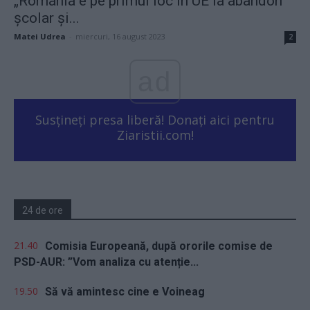
„România e pe primul loc în UE la abandon
școlar și...
Matei Udrea
-
miercuri, 16 august 2023
2
ad
Susțineți presa liberă! Donați aici pentru
Ziaristii.com!
24 de ore
21.40
Comisia Europeană, după ororile comise de
PSD-AUR: ”Vom analiza cu atenție...
19.50
Să vă amintesc cine e Voineag