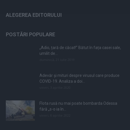
ALEGEREA EDITORULUI
POSTĂRI POPULARE
„Adio, țară de căcat!” Bătut în fața casei sale,
umilit de...
duminică, 21 iulie 2019
Adevăr și mituri despre virusul care produce
COVID-19. Analiza a doi...
vineri, 3 aprilie 2020
Flota rusă nu mai poate bombarda Odessa
fără „s-o ia în...
vineri, 8 aprilie 2022