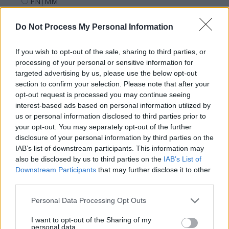
PNȚMM
REPER
Do Not Process My Personal Information
SENS
SOS (Șoșoacă)
If you wish to opt-out of the sale, sharing to third parties, or
POT (Gavrilă)
processing of your personal or sensitive information for
targeted advertising by us, please use the below opt-out
PACE (Peia)
section to confirm your selection. Please note that after your
Acțiunea Conservatoare (Târziu)
opt-out request is processed you may continue seeing
interest-based ads based on personal information utilized by
PDF (Lazarus)
us or personal information disclosed to third parties prior to
PUSL (D. Voiculescu)
your opt-out. You may separately opt-out of the further
disclosure of your personal information by third parties on the
PNȚCD (Pavelescu)
IAB’s list of downstream participants. This information may
PNCR (Terheș)
also be disclosed by us to third parties on the
IAB’s List of
Partidul Patrioților (Surugiu)
Downstream Participants
that may further disclose it to other
third parties.
FAR (Coarnă)
România pe Primul Loc (Ponta)
Personal Data Processing Opt Outs
Altul
I want to opt-out of the Sharing of my
personal data.