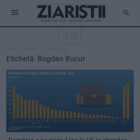
ad
Acasă
Etichete
Bogdan Bucur
Etichetă: Bogdan Bucur