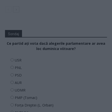
Sondaj
Ce partid ați vota dacă alegerile parlamentare ar avea
loc duminica viitoare?
USR
PNL
PSD
AUR
UDMR
PMP (Tomac)
Forța Dreptei (L. Orban)