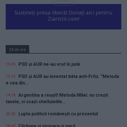
Susțineți presa liberă! Donați aici pentru
Ziaristii.com!
24 de ore
16.05
PSD și AUR ne-au vrut în junk
15.33
PSD și AUR au inventat bâta anti-Fritz. ”Metoda
e cea din...
14.18
Argentina a reușit! Metoda Milei: nu crești
taxele, ci scazi cheltuielile...
20.26
Lupta politicii românești cu prezentul
18.47
Cărbune și picioare-n gard