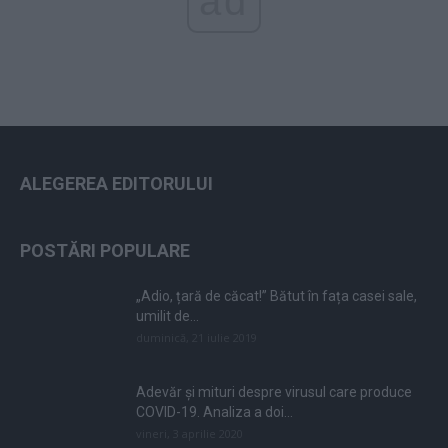
ad
ALEGEREA EDITORULUI
POSTĂRI POPULARE
„Adio, țară de căcat!” Bătut în fața casei sale,
umilit de...
duminică, 21 iulie 2019
Adevăr și mituri despre virusul care produce
COVID-19. Analiza a doi...
vineri, 3 aprilie 2020