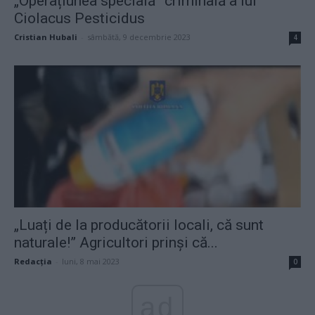
„Operațiunea specială” criminală a lui
Ciolacus Pesticidus
Cristian Hubali
-
sâmbătă, 9 decembrie 2023
4
„Luați de la producătorii locali, că sunt
naturale!” Agricultori prinși că...
Redacţia
-
luni, 8 mai 2023
0
ad