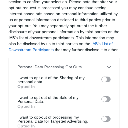
section to confirm your selection. Please note that after your
AUR
opt-out request is processed you may continue seeing
UDMR
interest-based ads based on personal information utilized by
us or personal information disclosed to third parties prior to
PMP (Tomac)
your opt-out. You may separately opt-out of the further
Forța Dreptei (L. Orban)
disclosure of your personal information by third parties on the
IAB’s list of downstream participants. This information may
PNȚMM
also be disclosed by us to third parties on the
IAB’s List of
REPER
Downstream Participants
that may further disclose it to other
SENS
third parties.
SOS (Șoșoacă)
Personal Data Processing Opt Outs
POT (Gavrilă)
I want to opt-out of the Sharing of my
PACE (Peia)
personal data.
Opted In
Acțiunea Conservatoare (Târziu)
I want to opt-out of the Sale of my
PDF (Lazarus)
Personal Data.
Opted In
PUSL (D. Voiculescu)
PNȚCD (Pavelescu)
I want to opt-out of processing my
Personal Data for Targeted Advertising.
PNCR (Terheș)
Opted In