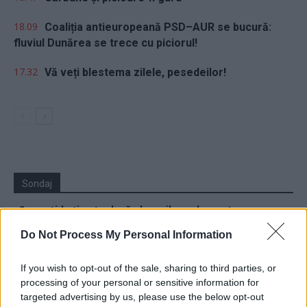
18.09
Coaliția antieuropeană PSD–AUR se bucură:
fluviul Dunărea se trece cu piciorul!
17.32
Vă veți blestema zilele, pesedeilor!
Sondaj
Ce partid ați vota dacă alegerile parlamentare ar avea
loc duminica viitoare?
Do Not Process My Personal Information
USR
If you wish to opt-out of the sale, sharing to third parties, or
PNL
processing of your personal or sensitive information for
PSD
targeted advertising by us, please use the below opt-out