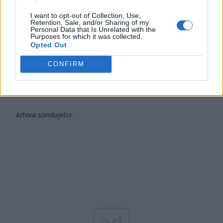
Partidul Patrioților (Surugiu)
I want to opt-out of Collection, Use,
Retention, Sale, and/or Sharing of my
FAR (Coarnă)
Personal Data that Is Unrelated with the
Purposes for which it was collected.
România pe Primul Loc (Ponta)
Opted Out
Altul
CONFIRM
Arată rezultatele
Arhiva sondajelor