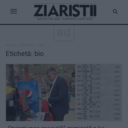
ad
Acasă
Etichete
Bio
Etichetă: bio