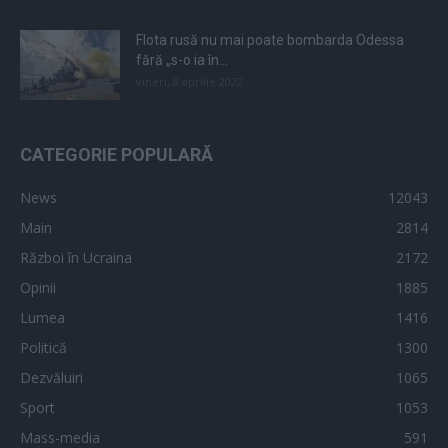
Flota rusă nu mai poate bombarda Odessa
fără „s-o ia în...
vineri, 8 aprilie 2022
CATEGORIE POPULARĂ
News
12043
Main
2814
Război în Ucraina
2172
Opinii
1885
Lumea
1416
Politică
1300
Dezvăluiri
1065
Sport
1053
Mass-media
591