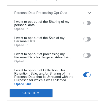
PUSL (D. Voiculescu)
third parties.
PNȚCD (Pavelescu)
Personal Data Processing Opt Outs
PNCR (Terheș)
I want to opt-out of the Sharing of my
Partidul Patrioților (Surugiu)
personal data.
Opted In
FAR (Coarnă)
I want to opt-out of the Sale of my
România pe Primul Loc (Ponta)
Personal Data.
Opted In
Altul
I want to opt-out of processing my
Personal Data for Targeted Advertising.
Opted In
Arată rezultatele
I want to opt-out of Collection, Use,
Retention, Sale, and/or Sharing of my
Arhiva sondajelor
Personal Data that Is Unrelated with the
Purposes for which it was collected.
Opted Out
CONFIRM