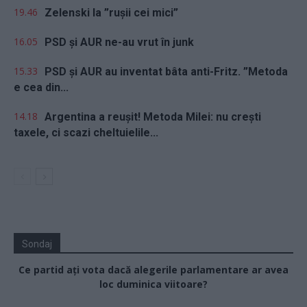
19.46
Zelenski la ”rușii cei mici”
16.05
PSD și AUR ne-au vrut în junk
15.33
PSD și AUR au inventat bâta anti-Fritz. ”Metoda
e cea din...
14.18
Argentina a reușit! Metoda Milei: nu crești
taxele, ci scazi cheltuielile...
Sondaj
Ce partid ați vota dacă alegerile parlamentare ar avea
loc duminica viitoare?