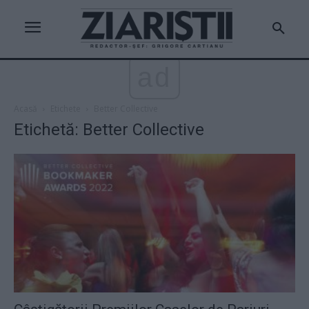
ad
Acasă
Etichete
Better Collective
Etichetă: Better Collective