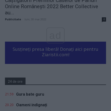
Câștigătorii Premiilor Caselor de Pariuri
Online Românești 2022 Better Collective
au...
Publicitate
-
luni, 30 mai 2022
0
ad
Susțineți presa liberă! Donați aici pentru
Ziaristii.com!
24 de ore
21.59
Gura bate guru
20.20
Oameni indignați