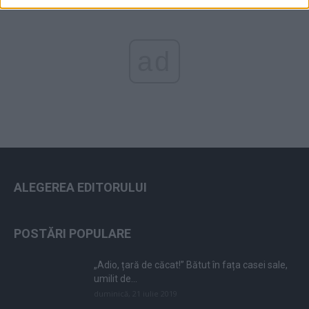
ad
ALEGEREA EDITORULUI
POSTĂRI POPULARE
„Adio, țară de căcat!” Bătut în fața casei sale,
umilit de...
duminică, 21 iulie 2019