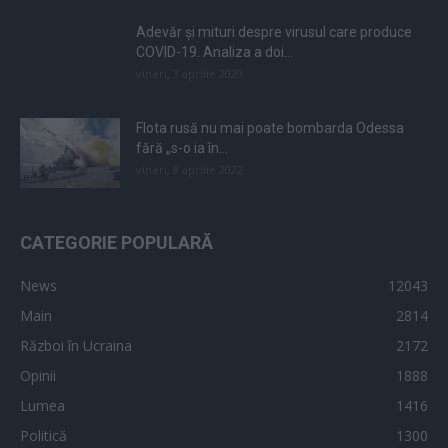
Adevăr și mituri despre virusul care produce
COVID-19. Analiza a doi...
vineri, 3 aprilie 2020
Flota rusă nu mai poate bombarda Odessa
fără „s-o ia în...
vineri, 8 aprilie 2022
CATEGORIE POPULARĂ
News
12043
Main
2814
Război în Ucraina
2172
Opinii
1888
Lumea
1416
Politică
1300