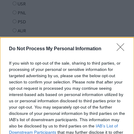
USR
PNL
PSD
AUR
UDMR
PMP (Tomac)
Do Not Process My Personal Information
Forța Dreptei (L. Orban)
If you wish to opt-out of the sale, sharing to third parties, or
PNȚMM
processing of your personal or sensitive information for
REPER
targeted advertising by us, please use the below opt-out
section to confirm your selection. Please note that after your
SENS
opt-out request is processed you may continue seeing
SOS (Șoșoacă)
interest-based ads based on personal information utilized by
us or personal information disclosed to third parties prior to
POT (Gavrilă)
your opt-out. You may separately opt-out of the further
PACE (Peia)
disclosure of your personal information by third parties on the
IAB’s list of downstream participants. This information may
Acțiunea Conservatoare (Târziu)
also be disclosed by us to third parties on the
IAB’s List of
PDF (Lazarus)
Downstream Participants
that may further disclose it to other