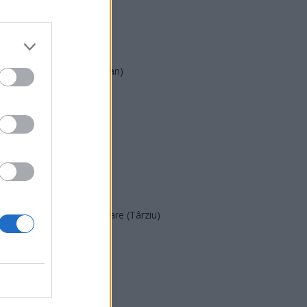
AUR
UDMR
PMP (Tomac)
Forța Dreptei (L. Orban)
PNȚMM
REPER
SENS
SOS (Șoșoacă)
POT (Gavrilă)
PACE (Peia)
Acțiunea Conservatoare (Târziu)
PDF (Lazarus)
PUSL (D. Voiculescu)
PNȚCD (Pavelescu)
PNCR (Terheș)