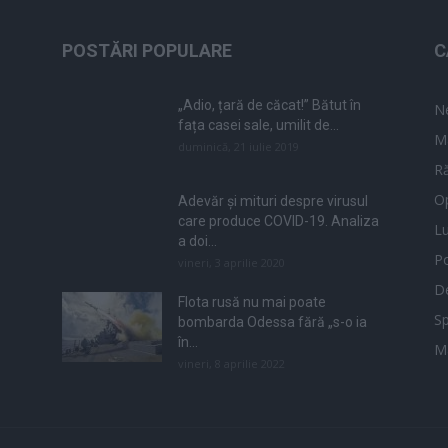
POSTĂRI POPULARE
C
„Adio, țară de căcat!” Bătut în
N
fața casei sale, umilit de...
M
duminică, 21 iulie 2019
Ră
Op
Adevăr și mituri despre virusul
care produce COVID-19. Analiza
L
a doi...
Po
vineri, 3 aprilie 2020
De
Flota rusă nu mai poate
Sp
bombarda Odessa fără „s-o ia
în...
M
vineri, 8 aprilie 2022