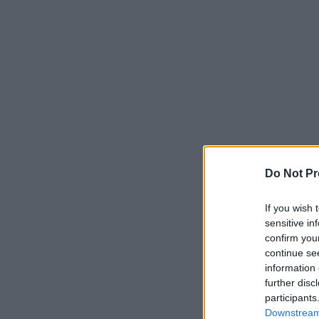
Do Not Pr
If you wish 
sensitive in
confirm you
continue se
information 
further disc
participants
Downstream 