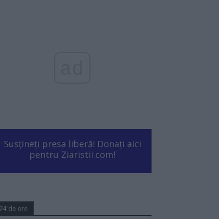
ad
Susțineți presa liberă! Donați aici
pentru Ziaristii.com!
24 de ore