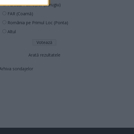
Partidul Patrioților (Surugiu)
FAR (Coarnă)
România pe Primul Loc (Ponta)
Altul
Arată rezultatele
Arhiva sondajelor