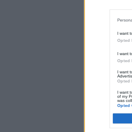
Persona
I want t
Opted 
I want t
Opted 
I want 
Advertis
Opted 
I want t
of my P
was col
Opted 