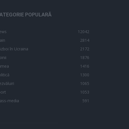
ATEGORIE POPULARĂ
ews
12042
ain
2814
zboi în Ucraina
2172
inii
1876
umea
1416
litică
1300
zvăluiri
1065
ort
1053
ass-media
591