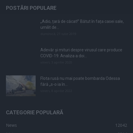
POSTĂRI POPULARE
„Adio, țară de căcat!” Bătut în fața casei sale,
umilit de...
duminică, 21 iulie 2019
Adevăr și mituri despre virusul care produce
COVID-19. Analiza a doi...
vineri, 3 aprilie 2020
Flota rusă nu mai poate bombarda Odessa
fără „s-o ia în...
vineri, 8 aprilie 2022
CATEGORIE POPULARĂ
News
12042