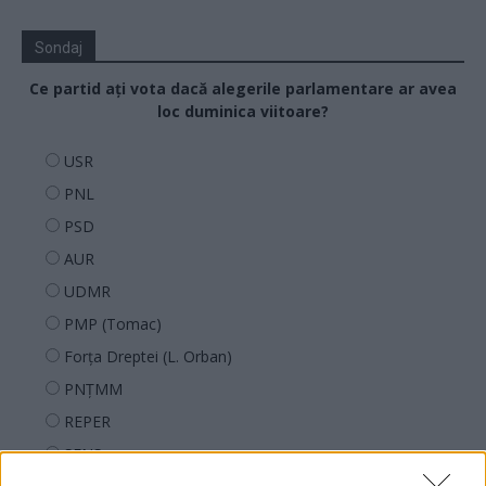
Sondaj
Ce partid ați vota dacă alegerile parlamentare ar avea
loc duminica viitoare?
USR
PNL
PSD
AUR
UDMR
PMP (Tomac)
Forța Dreptei (L. Orban)
PNȚMM
REPER
SENS