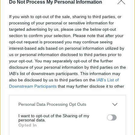
SOS (Șoșoacă)
Do Not Process My Personal Information
POT (Gavrilă)
If you wish to opt-out of the sale, sharing to third parties, or
PACE (Peia)
processing of your personal or sensitive information for
Acțiunea Conservatoare (Târziu)
targeted advertising by us, please use the below opt-out
section to confirm your selection. Please note that after your
PDF (Lazarus)
opt-out request is processed you may continue seeing
PUSL (D. Voiculescu)
interest-based ads based on personal information utilized by
PNȚCD (Pavelescu)
us or personal information disclosed to third parties prior to
your opt-out. You may separately opt-out of the further
PNCR (Terheș)
disclosure of your personal information by third parties on the
Partidul Patrioților (Surugiu)
IAB’s list of downstream participants. This information may
also be disclosed by us to third parties on the
IAB’s List of
FAR (Coarnă)
Downstream Participants
that may further disclose it to other
România pe Primul Loc (Ponta)
third parties.
Altul
Personal Data Processing Opt Outs
I want to opt-out of the Sharing of my
personal data.
Arată rezultatele
Opted In