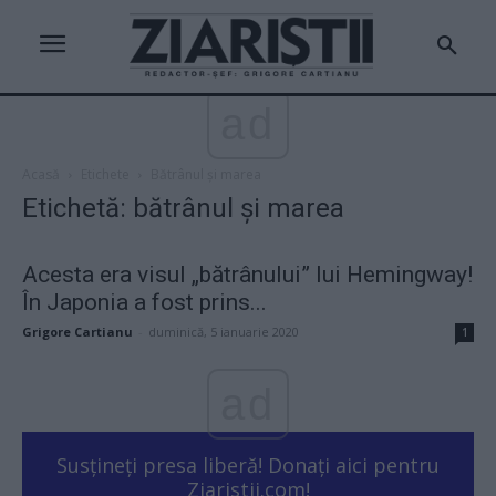
ad
Acasă
Etichete
Bătrânul și marea
Etichetă: bătrânul și marea
Acesta era visul „bătrânului” lui Hemingway!
În Japonia a fost prins...
Grigore Cartianu
-
duminică, 5 ianuarie 2020
1
ad
Susțineți presa liberă! Donați aici pentru
Ziaristii.com!