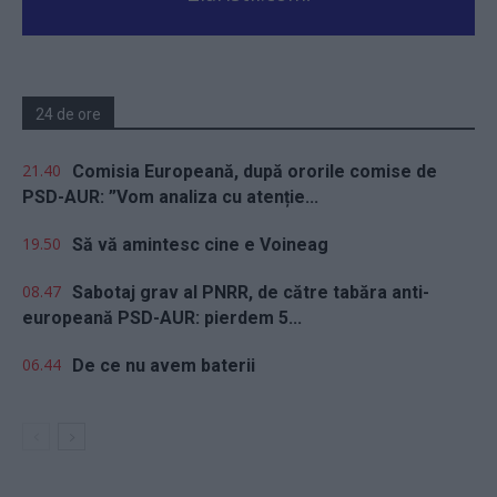
24 de ore
21.40
Comisia Europeană, după ororile comise de
PSD-AUR: ”Vom analiza cu atenție...
19.50
Să vă amintesc cine e Voineag
08.47
Sabotaj grav al PNRR, de către tabăra anti-
europeană PSD-AUR: pierdem 5...
06.44
De ce nu avem baterii