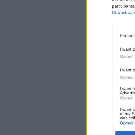
participants
Downstream 
Persona
I want t
Opted 
I want t
Opted 
I want 
Advertis
Opted 
I want t
of my P
was col
Opted 