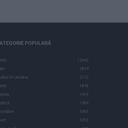
ATEGORIE POPULARĂ
ews
12042
ain
2814
zboi în Ucraina
2172
inii
1876
umea
1416
litică
1300
zvăluiri
1065
ort
1053