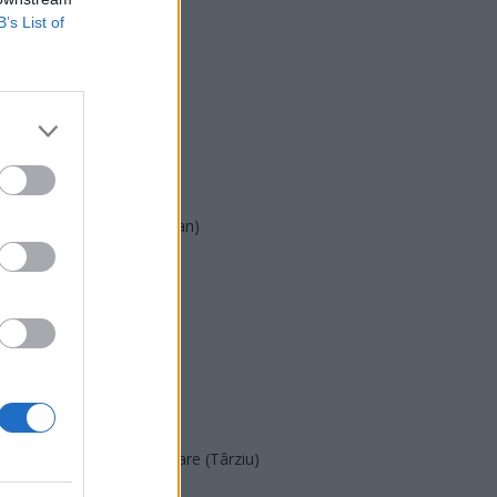
B’s List of
USR
PNL
PSD
AUR
UDMR
PMP (Tomac)
Forța Dreptei (L. Orban)
PNȚMM
REPER
SENS
SOS (Șoșoacă)
POT (Gavrilă)
PACE (Peia)
Acțiunea Conservatoare (Târziu)
PDF (Lazarus)