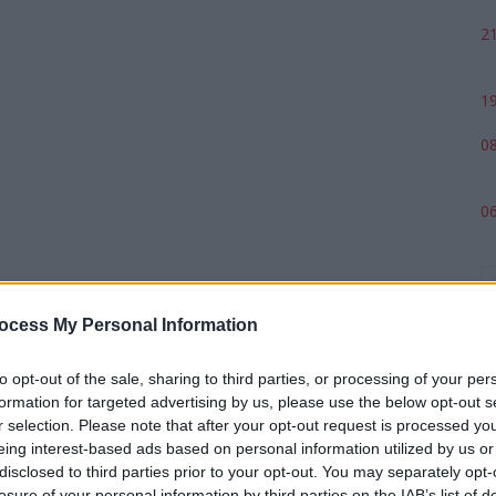
21
19
08
06
ocess My Personal Information
to opt-out of the sale, sharing to third parties, or processing of your per
formation for targeted advertising by us, please use the below opt-out s
r selection. Please note that after your opt-out request is processed y
eing interest-based ads based on personal information utilized by us or
p
disclosed to third parties prior to your opt-out. You may separately opt-
losure of your personal information by third parties on the IAB’s list of