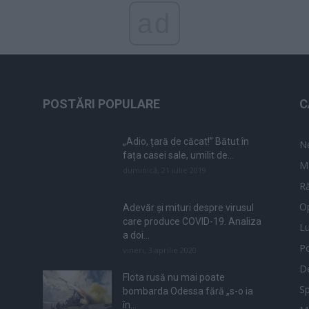
ad
POSTĂRI POPULARE
C
„Adio, țară de căcat!” Bătut în
N
fața casei sale, umilit de...
M
duminică, 21 iulie 2019
Ră
Op
Adevăr și mituri despre virusul
care produce COVID-19. Analiza
L
a doi...
Po
vineri, 3 aprilie 2020
De
Flota rusă nu mai poate
Sp
bombarda Odessa fără „s-o ia
în...