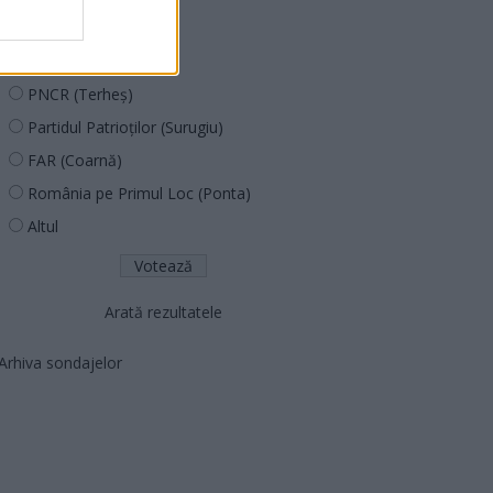
PUSL (D. Voiculescu)
PNȚCD (Pavelescu)
PNCR (Terheș)
Partidul Patrioților (Surugiu)
FAR (Coarnă)
România pe Primul Loc (Ponta)
Altul
Arată rezultatele
Arhiva sondajelor