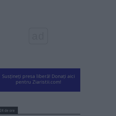
ad
Susțineți presa liberă! Donați aici
pentru Ziaristii.com!
24 de ore