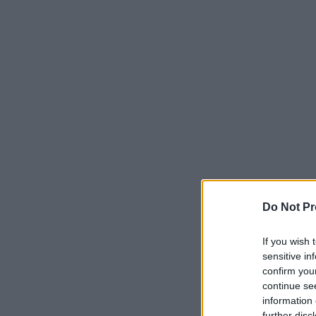
Do Not Pr
If you wish 
sensitive in
confirm you
continue se
information 
further disc