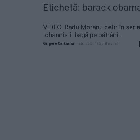
Etichetă: barack obam
VIDEO. Radu Moraru, delir în seria
Iohannis îi bagă pe bătrâni...
Grigore Cartianu
-
sâmbătă, 18 aprilie 2020