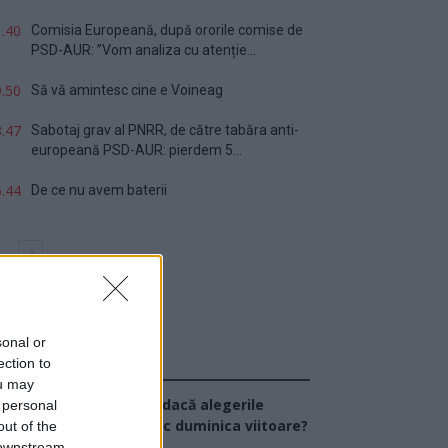
.40
Comisia Europeană, după ororile comise de
PSD-AUR: ”Vom analiza cu atenție...
.50
Să vă amintesc cine e Voineag
.47
Sabotaj grav al PNRR, de către tabăra anti-
europeană PSD-AUR: pierdem 5...
.44
De ce nu avem baterii
sonal or
ection to
Sondaj
ou may
Ce partid ați vota dacă alegerile
 personal
arlamentare ar avea loc duminica viitoare?
out of the
 downstream