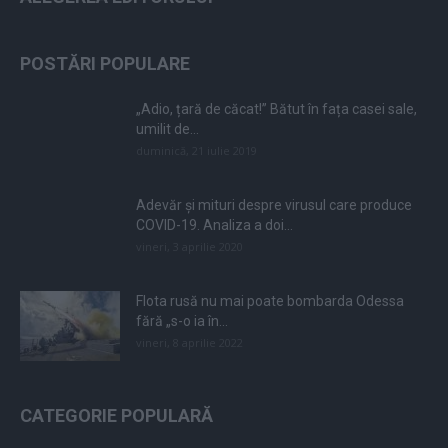
POSTĂRI POPULARE
„Adio, țară de căcat!” Bătut în fața casei sale,
umilit de...
duminică, 21 iulie 2019
Adevăr și mituri despre virusul care produce
COVID-19. Analiza a doi...
vineri, 3 aprilie 2020
Flota rusă nu mai poate bombarda Odessa
fără „s-o ia în...
vineri, 8 aprilie 2022
CATEGORIE POPULARĂ