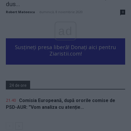
dus...
Robert Mateescu
-
duminică, 8 noiembrie 2020
0
ad
Susțineți presa liberă! Donați aici pentru
Ziaristii.com!
24 de ore
21.40
Comisia Europeană, după ororile comise de
PSD-AUR: ”Vom analiza cu atenție...