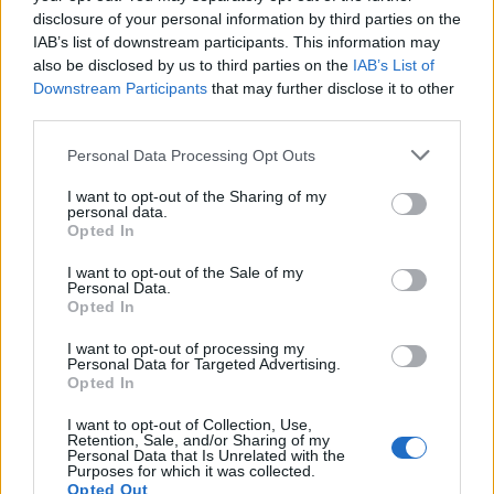
SENS
disclosure of your personal information by third parties on the
SOS (Șoșoacă)
IAB’s list of downstream participants. This information may
also be disclosed by us to third parties on the
IAB’s List of
POT (Gavrilă)
Downstream Participants
that may further disclose it to other
PACE (Peia)
third parties.
Acțiunea Conservatoare (Târziu)
Personal Data Processing Opt Outs
PDF (Lazarus)
I want to opt-out of the Sharing of my
PUSL (D. Voiculescu)
personal data.
Opted In
PNȚCD (Pavelescu)
PNCR (Terheș)
I want to opt-out of the Sale of my
Personal Data.
Partidul Patrioților (Surugiu)
Opted In
FAR (Coarnă)
I want to opt-out of processing my
Personal Data for Targeted Advertising.
România pe Primul Loc (Ponta)
Opted In
Altul
I want to opt-out of Collection, Use,
Retention, Sale, and/or Sharing of my
Personal Data that Is Unrelated with the
Purposes for which it was collected.
Arată rezultatele
Opted Out