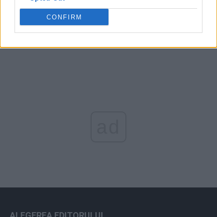
CONFIRM
Arhiva sondajelor
ad
ALEGEREA EDITORULUI