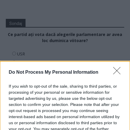
Sondaj
Ce partid ați vota dacă alegerile parlamentare ar avea
loc duminica viitoare?
USR
PNL
PSD
Do Not Process My Personal Information
AUR
If you wish to opt-out of the sale, sharing to third parties, or
UDMR
processing of your personal or sensitive information for
PMP (Tomac)
targeted advertising by us, please use the below opt-out
section to confirm your selection. Please note that after your
Forța Dreptei (L. Orban)
opt-out request is processed you may continue seeing
PNȚMM
interest-based ads based on personal information utilized by
us or personal information disclosed to third parties prior to
REPER
your opt-out. You may separately opt-out of the further