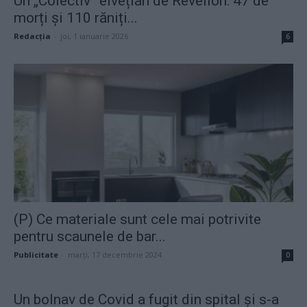
Un „Colectiv” elvețian de Revelion: 47 de
morți și 110 răniți...
Redacţia
-
joi, 1 ianuarie 2026
6
(P) Ce materiale sunt cele mai potrivite
pentru scaunele de bar...
Publicitate
-
marți, 17 decembrie 2024
0
Un bolnav de Covid a fugit din spital și s-a