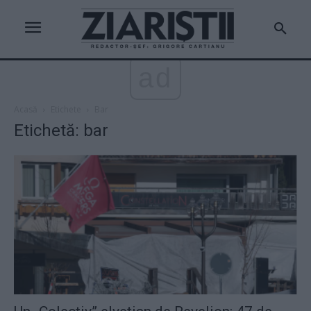
ad
Acasă
Etichete
Bar
Etichetă: bar