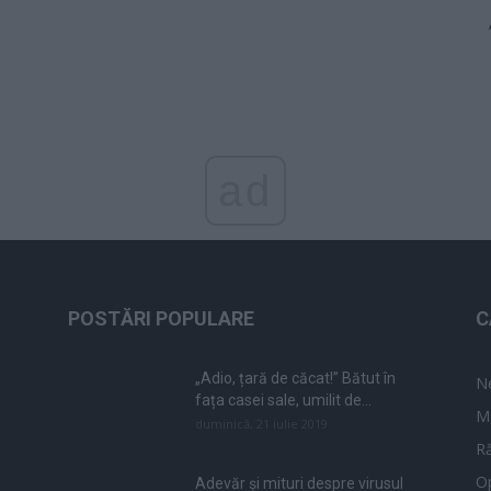
ad
POSTĂRI POPULARE
C
„Adio, țară de căcat!” Bătut în
N
fața casei sale, umilit de...
M
duminică, 21 iulie 2019
Ră
Op
Adevăr și mituri despre virusul