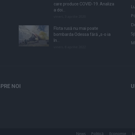
care produce COVID-19. Analiza
L
a doi...
Po
vineri, 3 aprilie 2020
De
Flota rusă nu mai poate
Sp
bombarda Odessa fără „s-o ia
în...
M
vineri, 8 aprilie 2022
PRE NOI
U
News
Politică
Economie
L