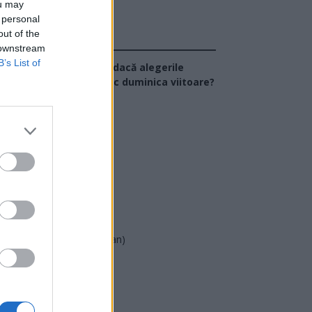
ou may
 personal
out of the
Sondaj
 downstream
B’s List of
Ce partid ați vota dacă alegerile
arlamentare ar avea loc duminica viitoare?
USR
PNL
PSD
AUR
UDMR
PMP (Tomac)
Forța Dreptei (L. Orban)
PNȚMM
REPER
SENS