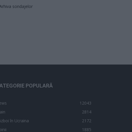
Arhiva sondajelor
ATEGORIE POPULARĂ
ews
12043
ain
2814
zboi în Ucraina
2172
inii
1885