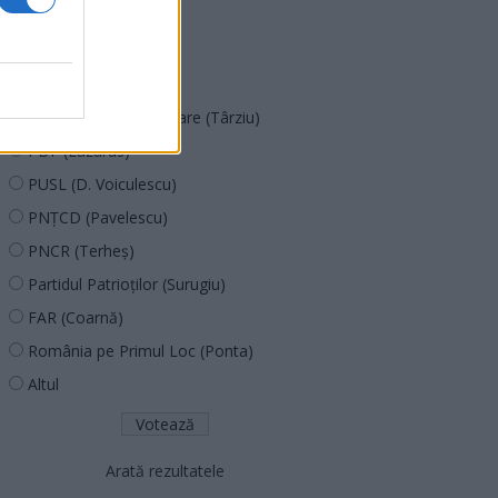
SOS (Șoșoacă)
POT (Gavrilă)
PACE (Peia)
Acțiunea Conservatoare (Târziu)
PDF (Lazarus)
PUSL (D. Voiculescu)
PNȚCD (Pavelescu)
PNCR (Terheș)
Partidul Patrioților (Surugiu)
FAR (Coarnă)
România pe Primul Loc (Ponta)
Altul
Arată rezultatele