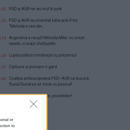
.05
PSD și AUR ne-au vrut în junk
.33
PSD și AUR au inventat bâta anti-Fritz.
”Metoda e cea din...
.18
Argentina a reușit! Metoda Milei: nu crești
taxele, ci scazi cheltuielile...
.26
Lupta politicii românești cu prezentul
.47
Cărbune și picioare-n gard
.09
Coaliția antieuropeană PSD–AUR se bucură:
fluviul Dunărea se trece cu piciorul!
.32
Vă veți blestema zilele, pesedeilor!
sonal or
ection to