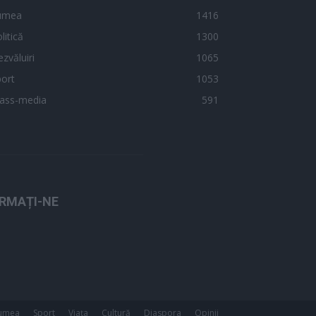
umea
1416
litică
1300
zvăluiri
1065
ort
1053
ass-media
591
RMAȚI-NE
umea
Sport
Viața
Cultură
Diaspora
Opinii