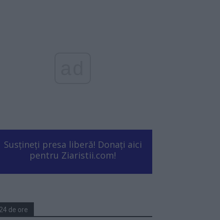
ad
Susțineți presa liberă! Donați aici
pentru Ziaristii.com!
24 de ore