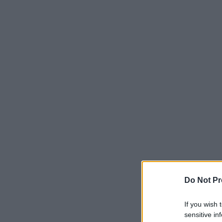
Do Not Pr
If you wish 
sensitive in