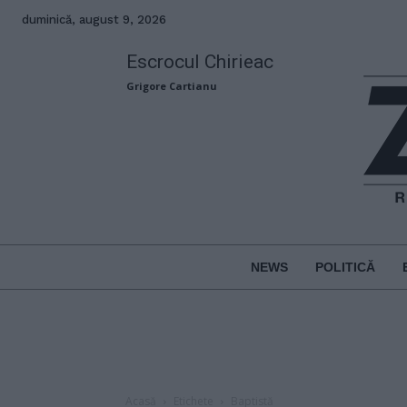
duminică, august 9, 2026
Escrocul Chirieac
Grigore Cartianu
NEWS
POLITICĂ
Acasă
Etichete
Baptistă