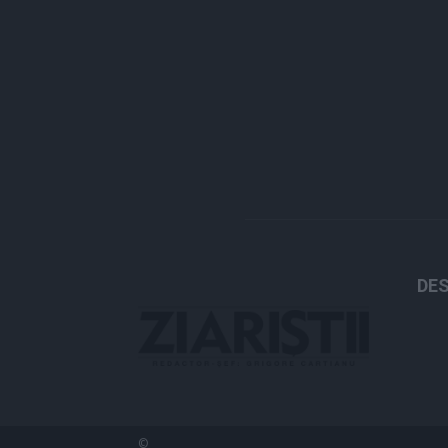
DES
©