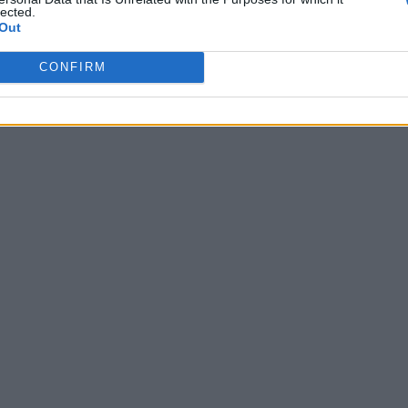
lected.
Out
CONFIRM