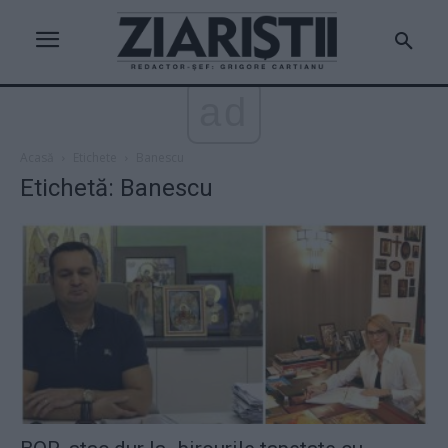
ad
Acasă
Etichete
Banescu
Etichetă: Banescu