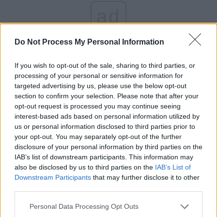
ad
Susțineți presa liberă! Donați aici pentru
Do Not Process My Personal Information
Ziaristii.com!
If you wish to opt-out of the sale, sharing to third parties, or
processing of your personal or sensitive information for
targeted advertising by us, please use the below opt-out
section to confirm your selection. Please note that after your
opt-out request is processed you may continue seeing
24 de ore
interest-based ads based on personal information utilized by
us or personal information disclosed to third parties prior to
21.40
Comisia Europeană, după ororile comise de
your opt-out. You may separately opt-out of the further
PSD-AUR: ”Vom analiza cu atenție...
disclosure of your personal information by third parties on the
IAB’s list of downstream participants. This information may
19.50
Să vă amintesc cine e Voineag
also be disclosed by us to third parties on the
IAB’s List of
Downstream Participants
that may further disclose it to other
08.47
Sabotaj grav al PNRR, de către tabăra anti-
third parties.
europeană PSD-AUR: pierdem 5...
Personal Data Processing Opt Outs
06.44
De ce nu avem baterii