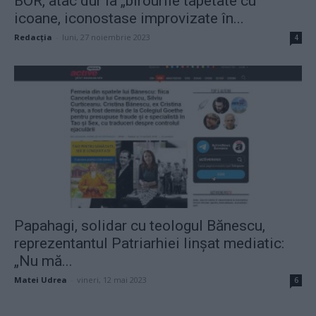
BOR, atac dur la „birourile tapetate cu
icoane, iconostase improvizate în...
Redacţia
-
luni, 27 noiembrie 2023
4
Papahagi, solidar cu teologul Bănescu,
reprezentantul Patriarhiei linșat mediatic:
„Nu mă...
Matei Udrea
-
vineri, 12 mai 2023
6