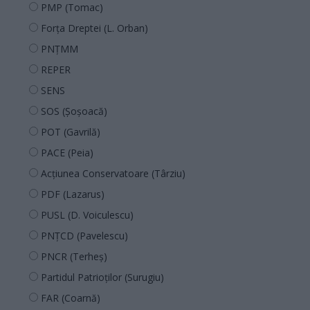
PMP (Tomac)
Forța Dreptei (L. Orban)
PNȚMM
REPER
SENS
SOS (Șoșoacă)
POT (Gavrilă)
PACE (Peia)
Acțiunea Conservatoare (Târziu)
PDF (Lazarus)
PUSL (D. Voiculescu)
PNȚCD (Pavelescu)
PNCR (Terheș)
Partidul Patrioților (Surugiu)
FAR (Coarnă)