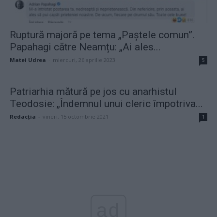
Ruptură majoră pe tema „Paștele comun”.
Papahagi către Neamțu: „Ai ales...
Matei Udrea
-
miercuri, 26 aprilie 2023
5
Patriarhia mătură pe jos cu anarhistul
Teodosie: „Îndemnul unui cleric împotriva...
Redacţia
-
vineri, 15 octombrie 2021
1
ad