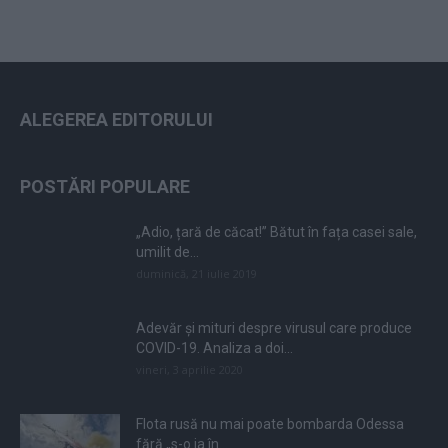
ALEGEREA EDITORULUI
POSTĂRI POPULARE
„Adio, țară de căcat!” Bătut în fața casei sale,
umilit de...
duminică, 21 iulie 2019
Adevăr și mituri despre virusul care produce
COVID-19. Analiza a doi...
vineri, 3 aprilie 2020
Flota rusă nu mai poate bombarda Odessa
fără „s-o ia în...