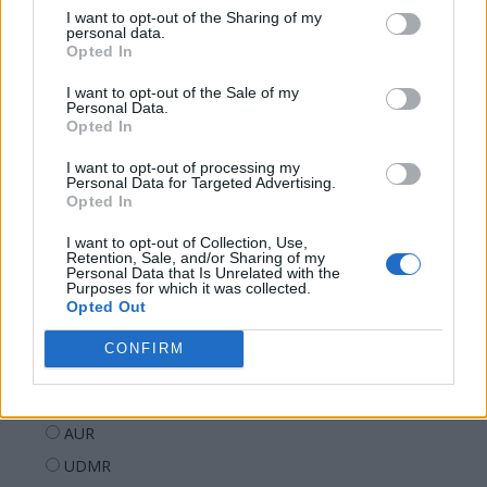
I want to opt-out of the Sharing of my
personal data.
20.57
Ortodoxia nucleară a lui Kirill
Opted In
I want to opt-out of the Sale of my
Personal Data.
Opted In
I want to opt-out of processing my
Personal Data for Targeted Advertising.
Opted In
Sondaj
I want to opt-out of Collection, Use,
Retention, Sale, and/or Sharing of my
Ce partid ați vota dacă alegerile parlamentare ar avea
Personal Data that Is Unrelated with the
loc duminica viitoare?
Purposes for which it was collected.
Opted Out
USR
CONFIRM
PNL
PSD
AUR
UDMR