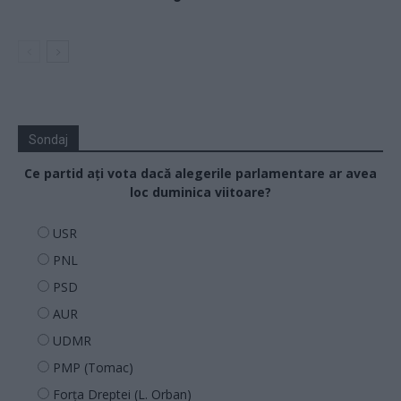
Sondaj
Ce partid ați vota dacă alegerile parlamentare ar avea
loc duminica viitoare?
USR
PNL
PSD
AUR
UDMR
PMP (Tomac)
Forța Dreptei (L. Orban)