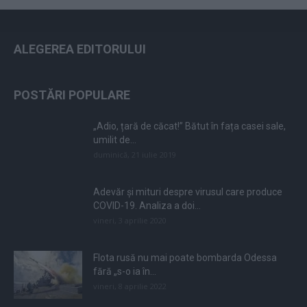
ALEGEREA EDITORULUI
POSTĂRI POPULARE
„Adio, țară de căcat!” Bătut în fața casei sale,
umilit de...
duminică, 21 iulie 2019
Adevăr și mituri despre virusul care produce
COVID-19. Analiza a doi...
vineri, 3 aprilie 2020
Flota rusă nu mai poate bombarda Odessa
fără „s-o ia în...
vineri, 8 aprilie 2022