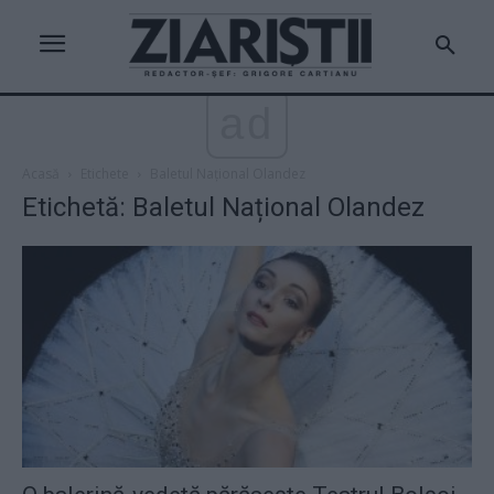
ad
Acasă
Etichete
Baletul Național Olandez
Etichetă: Baletul Național Olandez