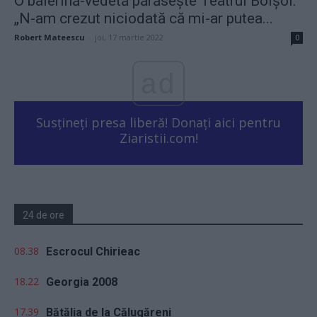
O balerină-vedetă părăsește Teatrul Bolşoi.
„N-am crezut niciodată că mi-ar putea...
Robert Mateescu
-
joi, 17 martie 2022
0
ad
Susțineți presa liberă! Donați aici pentru
Ziaristii.com!
24 de ore
08.38
Escrocul Chirieac
18.22
Georgia 2008
17.39
Bătălia de la Călugăreni