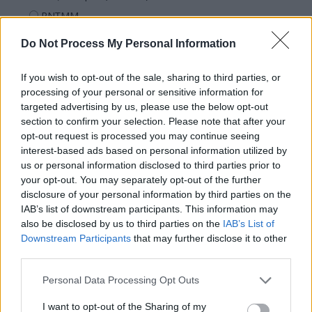
PNȚMM
REPER
Do Not Process My Personal Information
SENS
If you wish to opt-out of the sale, sharing to third parties, or
SOS (Șoșoacă)
processing of your personal or sensitive information for
POT (Gavrilă)
targeted advertising by us, please use the below opt-out
PACE (Peia)
section to confirm your selection. Please note that after your
opt-out request is processed you may continue seeing
Acțiunea Conservatoare (Târziu)
interest-based ads based on personal information utilized by
PDF (Lazarus)
us or personal information disclosed to third parties prior to
your opt-out. You may separately opt-out of the further
PUSL (D. Voiculescu)
disclosure of your personal information by third parties on the
PNȚCD (Pavelescu)
IAB’s list of downstream participants. This information may
also be disclosed by us to third parties on the
IAB’s List of
PNCR (Terheș)
Downstream Participants
that may further disclose it to other
Partidul Patrioților (Surugiu)
third parties.
FAR (Coarnă)
Personal Data Processing Opt Outs
România pe Primul Loc (Ponta)
I want to opt-out of the Sharing of my
Altul