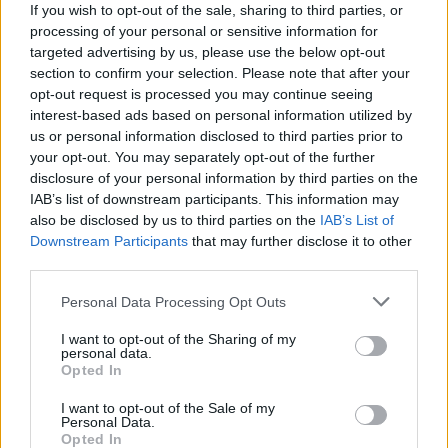
Acțiunea Conservatoare (Târziu)
If you wish to opt-out of the sale, sharing to third parties, or
PDF (Lazarus)
processing of your personal or sensitive information for
targeted advertising by us, please use the below opt-out
PUSL (D. Voiculescu)
section to confirm your selection. Please note that after your
PNȚCD (Pavelescu)
opt-out request is processed you may continue seeing
interest-based ads based on personal information utilized by
PNCR (Terheș)
us or personal information disclosed to third parties prior to
Partidul Patrioților (Surugiu)
your opt-out. You may separately opt-out of the further
disclosure of your personal information by third parties on the
FAR (Coarnă)
IAB’s list of downstream participants. This information may
România pe Primul Loc (Ponta)
also be disclosed by us to third parties on the
IAB’s List of
Altul
Downstream Participants
that may further disclose it to other
third parties.
Personal Data Processing Opt Outs
Arată rezultatele
I want to opt-out of the Sharing of my
personal data.
Arhiva sondajelor
Opted In
I want to opt-out of the Sale of my
Personal Data.
Opted In