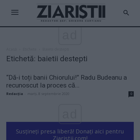
ad
Acasă
Etichete
Baietii destepti
Etichetă: baietii destepti
“Dă-i toți banii Chiorului!” Radu Budeanu a
recunoscut la proces că...
Redacţia
-
marți, 8 septembrie 2020
0
ad
Susțineți presa liberă! Donați aici pentru
Ziaristii.com!