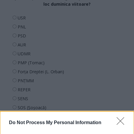
loc duminica viitoare?
USR
PNL
PSD
AUR
UDMR
PMP (Tomac)
Forța Dreptei (L. Orban)
PNȚMM
REPER
SENS
SOS (Șoșoacă)
POT (Gavrilă)
Do Not Process My Personal Information
PACE (Peia)