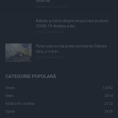
umilit de...
duminică, 21 iulie 2019
Adevăr și mituri despre virusul care produce
COVID-19. Analiza a doi...
vineri, 3 aprilie 2020
Flota rusă nu mai poate bombarda Odessa
fără „s-o ia în...
vineri, 8 aprilie 2022
CATEGORIE POPULARĂ
News
12042
Main
2814
Război în Ucraina
2172
Opinii
1879