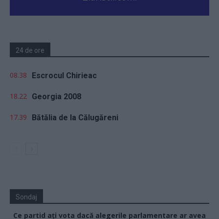
24 de ore
08.38
Escrocul Chirieac
18.22
Georgia 2008
17.39
Bătălia de la Călugăreni
Sondaj
Ce partid ați vota dacă alegerile parlamentare ar avea