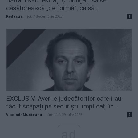
Bătrâni sechestrați și obligați să se
căsătorească „de formă”, ca să...
Redacţia
-
joi, 7 decembrie 2023
1
EXCLUSIV. Averile judecătorilor care i-au
făcut scăpați pe securiștii implicați în...
Vladimir Munteanu
-
sâmbătă, 29 iulie 2023
7
ad