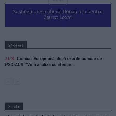
Susțineți presa liberă! Donați aici pentru
Ziaristii.com!
24 de ore
21.40
Comisia Europeană, după ororile comise de
PSD-AUR: ”Vom analiza cu atenție...
Sondaj