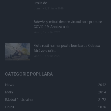
umilit de...
duminică, 21 iulie 2019
Adevăr și mituri despre virusul care produce
COVID-19. Analiza a doi...
vineri, 3 aprilie 2020
Flota rusă nu mai poate bombarda Odessa
fără „s-o ia în...
vineri, 8 aprilie 2022
CATEGORIE POPULARĂ
News
12042
Main
2814
Război în Ucraina
2172
Opinii
1876