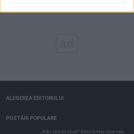
ad
ALEGEREA EDITORULUI
POSTĂRI POPULARE
„Adio, țară de căcat!” Bătut în fața casei sale,