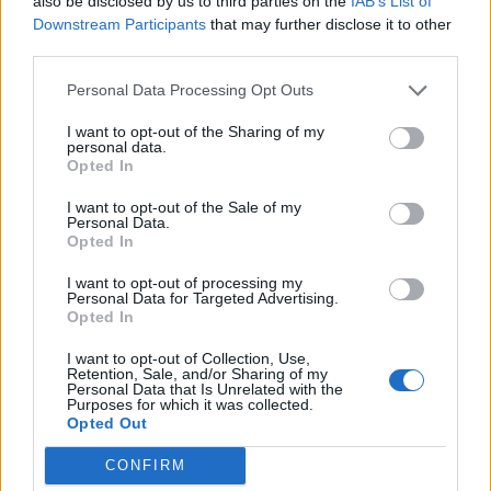
also be disclosed by us to third parties on the
IAB’s List of
Acțiunea Conservatoare (Târziu)
Downstream Participants
that may further disclose it to other
PDF (Lazarus)
third parties.
PUSL (D. Voiculescu)
Personal Data Processing Opt Outs
PNȚCD (Pavelescu)
I want to opt-out of the Sharing of my
PNCR (Terheș)
personal data.
Opted In
Partidul Patrioților (Surugiu)
I want to opt-out of the Sale of my
FAR (Coarnă)
Personal Data.
România pe Primul Loc (Ponta)
Opted In
Altul
I want to opt-out of processing my
Personal Data for Targeted Advertising.
Opted In
I want to opt-out of Collection, Use,
Arată rezultatele
Retention, Sale, and/or Sharing of my
Personal Data that Is Unrelated with the
Purposes for which it was collected.
Arhiva sondajelor
Opted Out
CONFIRM