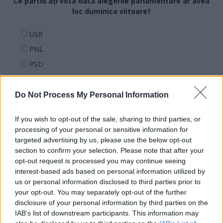
Ce partid ați vota dacă alegerile parlamentare ar avea
loc duminica viitoare?
USR
PNL
PSD
AUR
UDMR
Do Not Process My Personal Information
PMP (Tomac)
If you wish to opt-out of the sale, sharing to third parties, or
Forța Dreptei (L. Orban)
processing of your personal or sensitive information for
PNȚMM
targeted advertising by us, please use the below opt-out
section to confirm your selection. Please note that after your
REPER
opt-out request is processed you may continue seeing
SENS
interest-based ads based on personal information utilized by
us or personal information disclosed to third parties prior to
SOS (Șoșoacă)
your opt-out. You may separately opt-out of the further
POT (Gavrilă)
disclosure of your personal information by third parties on the
PACE (Peia)
IAB’s list of downstream participants. This information may