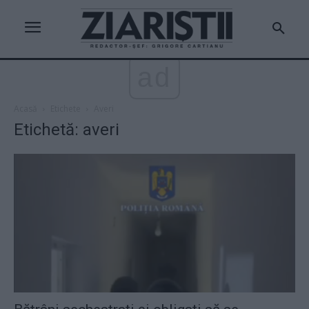
ad
Acasă
Etichete
Averi
Etichetă: averi