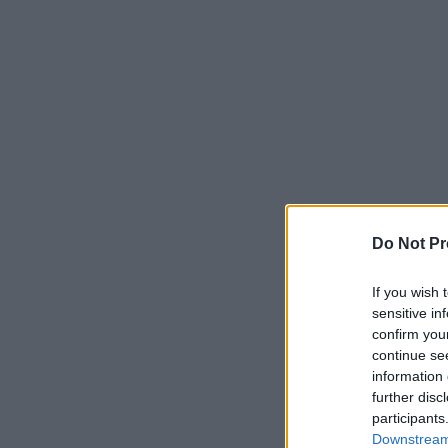
Do Not Pr
If you wish 
sensitive in
confirm you
continue se
information 
further disc
participants
Downstream 