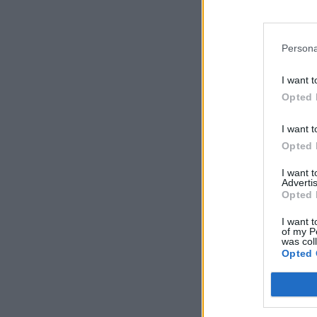
Persona
I want t
Opted 
I want t
Opted 
I want 
Advertis
Opted 
I want t
of my P
was col
Opted 