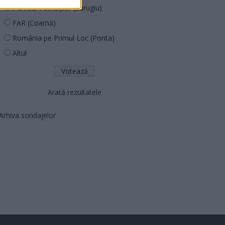
Partidul Patrioților (Surugiu)
FAR (Coarnă)
România pe Primul Loc (Ponta)
Altul
Arată rezultatele
Arhiva sondajelor