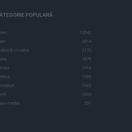
ATEGORIE POPULARĂ
ews
12042
ain
2814
zboi în Ucraina
2172
inii
1876
umea
1416
litică
1300
zvăluiri
1065
ort
1053
ass-media
591