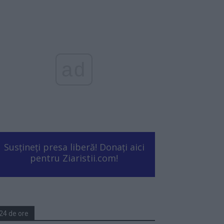
ad
Susțineți presa liberă! Donați aici
pentru Ziaristii.com!
24 de ore