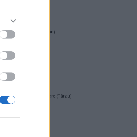
AUR
UDMR
PMP (Tomac)
Forța Dreptei (L. Orban)
PNȚMM
REPER
SENS
SOS (Șoșoacă)
POT (Gavrilă)
PACE (Peia)
Acțiunea Conservatoare (Târziu)
PDF (Lazarus)
PUSL (D. Voiculescu)
PNȚCD (Pavelescu)
PNCR (Terheș)