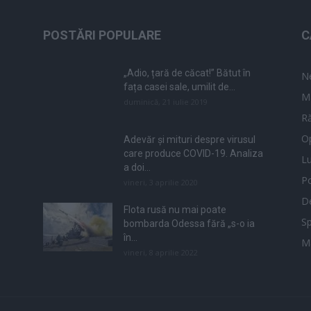
POSTĂRI POPULARE
C
„Adio, țară de căcat!” Bătut în
N
fața casei sale, umilit de...
M
duminică, 21 iulie 2019
Ră
Op
Adevăr și mituri despre virusul
care produce COVID-19. Analiza
L
a doi...
Po
vineri, 3 aprilie 2020
De
Flota rusă nu mai poate
Sp
bombarda Odessa fără „s-o ia
în...
M
vineri, 8 aprilie 2022