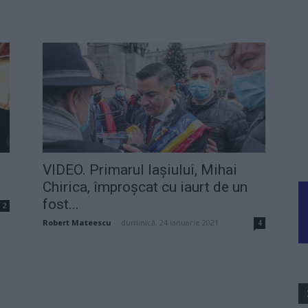
VIDEO. Primarul Iașiului, Mihai
Chirica, împroșcat cu iaurt de un
fost...
2
Robert Mateescu
-
duminică, 24 ianuarie 2021
4