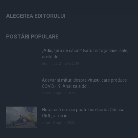
ALEGEREA EDITORULUI
POSTĂRI POPULARE
„Adio, țară de căcat!” Bătut în fața casei sale,
umilit de...
duminică, 21 iulie 2019
Adevăr și mituri despre virusul care produce
COVID-19. Analiza a doi...
vineri, 3 aprilie 2020
Flota rusă nu mai poate bombarda Odessa
fără „s-o ia în...
vineri, 8 aprilie 2022