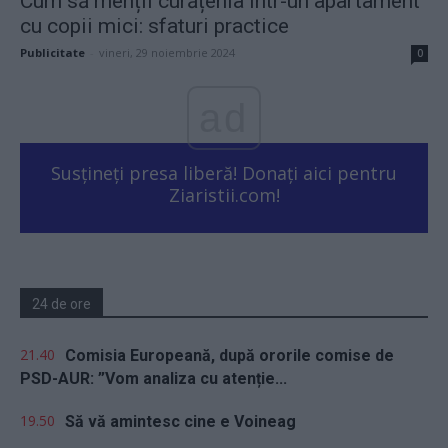
Cum să menții curățenia într-un apartament
cu copii mici: sfaturi practice
Publicitate
-
vineri, 29 noiembrie 2024
0
ad
Susțineți presa liberă! Donați aici pentru
Ziaristii.com!
24 de ore
21.40
Comisia Europeană, după ororile comise de
PSD-AUR: ”Vom analiza cu atenție...
19.50
Să vă amintesc cine e Voineag