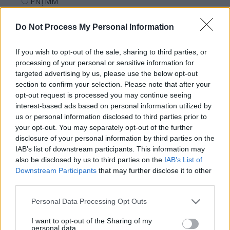
PNȚMM
REPER
Do Not Process My Personal Information
SENS
SOS (Șoșoacă)
If you wish to opt-out of the sale, sharing to third parties, or
POT (Gavrilă)
processing of your personal or sensitive information for
targeted advertising by us, please use the below opt-out
PACE (Peia)
section to confirm your selection. Please note that after your
Acțiunea Conservatoare (Târziu)
opt-out request is processed you may continue seeing
interest-based ads based on personal information utilized by
PDF (Lazarus)
us or personal information disclosed to third parties prior to
PUSL (D. Voiculescu)
your opt-out. You may separately opt-out of the further
disclosure of your personal information by third parties on the
PNȚCD (Pavelescu)
IAB’s list of downstream participants. This information may
PNCR (Terheș)
also be disclosed by us to third parties on the
IAB’s List of
Partidul Patrioților (Surugiu)
Downstream Participants
that may further disclose it to other
third parties.
FAR (Coarnă)
România pe Primul Loc (Ponta)
Personal Data Processing Opt Outs
Altul
I want to opt-out of the Sharing of my
personal data.