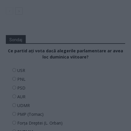
Sondaj
Ce partid ați vota dacă alegerile parlamentare ar avea
loc duminica viitoare?
USR
PNL
PSD
AUR
UDMR
PMP (Tomac)
Forța Dreptei (L. Orban)