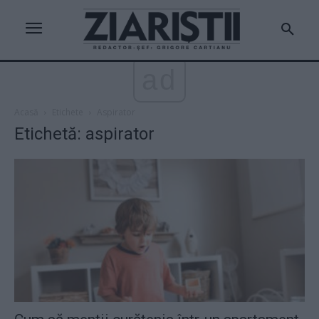
ad
Acasă
Etichete
Aspirator
Etichetă: aspirator