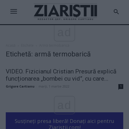
ad
Acasă
Etichete
Armă termobarică
Etichetă: armă termobarică
VIDEO. Fizicianul Cristian Presură explică
funcționarea „bombei cu vid”, cu care...
Grigore Cartianu
-
marți, 1 martie 2022
1
ad
Susțineți presa liberă! Donați aici pentru
Ziaristii.com!