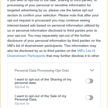
If you wish to opt-out of the sale, sharing to third parties, or
PDF (Lazarus)
processing of your personal or sensitive information for
PUSL (D. Voiculescu)
targeted advertising by us, please use the below opt-out
section to confirm your selection. Please note that after your
PNȚCD (Pavelescu)
opt-out request is processed you may continue seeing
PNCR (Terheș)
interest-based ads based on personal information utilized by
us or personal information disclosed to third parties prior to
Partidul Patrioților (Surugiu)
your opt-out. You may separately opt-out of the further
FAR (Coarnă)
disclosure of your personal information by third parties on the
IAB’s list of downstream participants. This information may
România pe Primul Loc (Ponta)
also be disclosed by us to third parties on the
IAB’s List of
Altul
Downstream Participants
that may further disclose it to other
third parties.
Personal Data Processing Opt Outs
Arată rezultatele
I want to opt-out of the Sharing of my
personal data.
Arhiva sondajelor
Opted In
I want to opt-out of the Sale of my
Personal Data.
Opted In