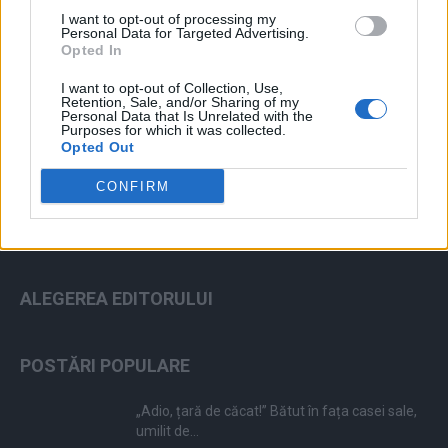
I want to opt-out of processing my
Personal Data for Targeted Advertising.
Opted In
I want to opt-out of Collection, Use,
ad
Retention, Sale, and/or Sharing of my
Personal Data that Is Unrelated with the
Purposes for which it was collected.
Opted Out
CONFIRM
ALEGEREA EDITORULUI
POSTĂRI POPULARE
„Adio, țară de căcat!” Bătut în fața casei sale,
umilit de...