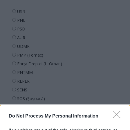
USR
PNL
PSD
AUR
UDMR
PMP (Tomac)
Forța Dreptei (L. Orban)
PNȚMM
REPER
SENS
SOS (Șoșoacă)
POT (Gavrilă)
PACE (Peia)
Do Not Process My Personal Information
Acțiunea Conservatoare (Târziu)