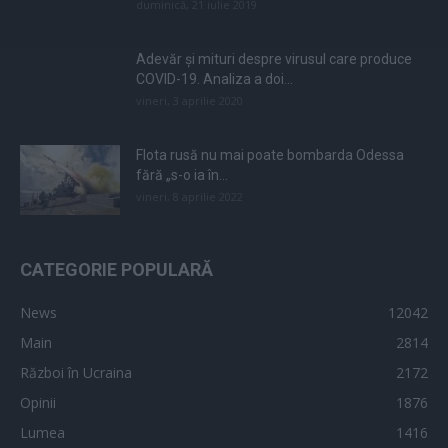
duminică, 21 iulie 2019
Adevăr și mituri despre virusul care produce
COVID-19. Analiza a doi...
vineri, 3 aprilie 2020
Flota rusă nu mai poate bombarda Odessa
fără „s-o ia în...
vineri, 8 aprilie 2022
CATEGORIE POPULARĂ
News
12042
Main
2814
Război în Ucraina
2172
Opinii
1876
Lumea
1416