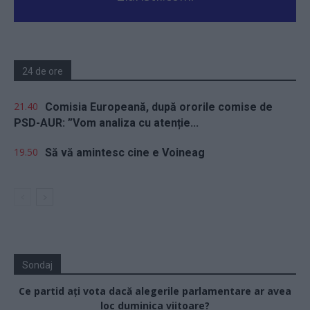
24 de ore
21.40
Comisia Europeană, după ororile comise de
PSD-AUR: ”Vom analiza cu atenție...
19.50
Să vă amintesc cine e Voineag
Sondaj
Ce partid ați vota dacă alegerile parlamentare ar avea
loc duminica viitoare?