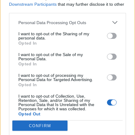
Downstream Participants
that may further disclose it to other
PDF (Lazarus)
third parties.
PUSL (D. Voiculescu)
Personal Data Processing Opt Outs
PNȚCD (Pavelescu)
I want to opt-out of the Sharing of my
PNCR (Terheș)
personal data.
Opted In
Partidul Patrioților (Surugiu)
FAR (Coarnă)
I want to opt-out of the Sale of my
Personal Data.
România pe Primul Loc (Ponta)
Opted In
Altul
I want to opt-out of processing my
Personal Data for Targeted Advertising.
Opted In
Arată rezultatele
I want to opt-out of Collection, Use,
Retention, Sale, and/or Sharing of my
Personal Data that Is Unrelated with the
Arhiva sondajelor
Purposes for which it was collected.
Opted Out
CONFIRM