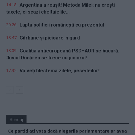
14.18
Argentina a reușit! Metoda Milei: nu crești
taxele, ci scazi cheltuielile...
20.26
Lupta politicii românești cu prezentul
18.47
Cărbune și picioare-n gard
18.09
Coaliția antieuropeană PSD–AUR se bucură:
fluviul Dunărea se trece cu piciorul!
17.32
Vă veți blestema zilele, pesedeilor!
Sondaj
Ce partid ați vota dacă alegerile parlamentare ar avea