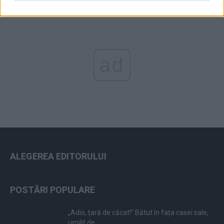
ad
ALEGEREA EDITORULUI
POSTĂRI POPULARE
„Adio, țară de căcat!” Bătut în fața casei sale,
umilit de...