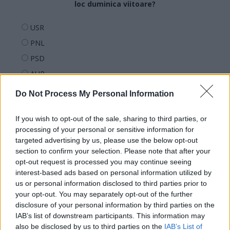
loc duminica viitoare?
USR
PNL
PSD
AUR
UDMR
Do Not Process My Personal Information
PMP (Tomac)
If you wish to opt-out of the sale, sharing to third parties, or
Forța Dreptei (L. Orban)
processing of your personal or sensitive information for
PNȚMM
targeted advertising by us, please use the below opt-out
REPER
section to confirm your selection. Please note that after your
opt-out request is processed you may continue seeing
SENS
interest-based ads based on personal information utilized by
SOS (Șoșoacă)
us or personal information disclosed to third parties prior to
your opt-out. You may separately opt-out of the further
POT (Gavrilă)
disclosure of your personal information by third parties on the
PACE (Peia)
IAB’s list of downstream participants. This information may
also be disclosed by us to third parties on the
IAB’s List of
Acțiunea Conservatoare (Târziu)