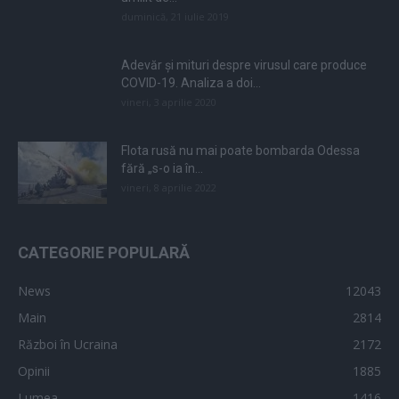
duminică, 21 iulie 2019
Adevăr și mituri despre virusul care produce
COVID-19. Analiza a doi...
vineri, 3 aprilie 2020
Flota rusă nu mai poate bombarda Odessa
fără „s-o ia în...
vineri, 8 aprilie 2022
CATEGORIE POPULARĂ
News
12043
Main
2814
Război în Ucraina
2172
Opinii
1885
Lumea
1416