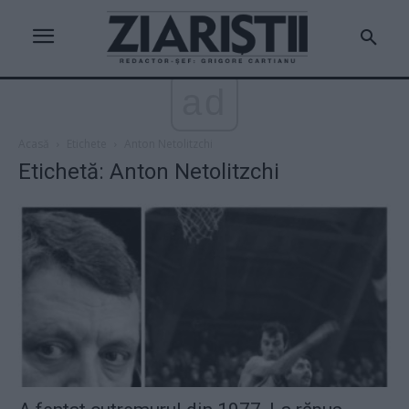
ad
Acasă
Etichete
Anton Netolitzchi
Etichetă: Anton Netolitzchi