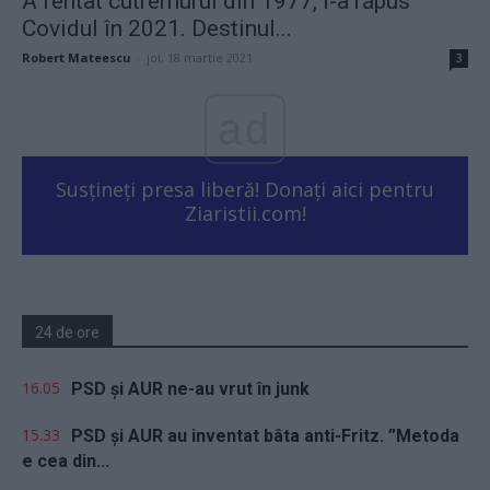
A fentat cutremurul din 1977, l-a răpus
Covidul în 2021. Destinul...
Robert Mateescu
-
joi, 18 martie 2021
3
ad
Susțineți presa liberă! Donați aici pentru
Ziaristii.com!
24 de ore
16.05
PSD și AUR ne-au vrut în junk
15.33
PSD și AUR au inventat bâta anti-Fritz. ”Metoda
e cea din...