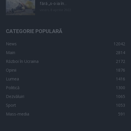
fără „s-o ia în...
vineri, 8 aprilie 2022
CATEGORIE POPULARĂ
News
12042
Main
2814
Război în Ucraina
2172
Opinii
1876
Lumea
1416
Politică
1300
Dezvăluiri
1065
Sport
1053
Mass-media
591