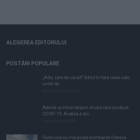
ALEGEREA EDITORULUI
POSTĂRI POPULARE
„Adio, țară de căcat!” Bătut în fața casei sale,
umilit de...
duminică, 21 iulie 2019
Adevăr și mituri despre virusul care produce
COVID-19. Analiza a doi...
vineri, 3 aprilie 2020
Flota rusă nu mai poate bombarda Odessa