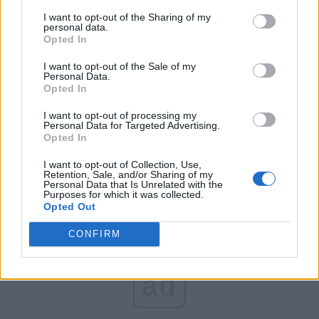
I want to opt-out of the Sharing of my
România pe Primul Loc (Ponta)
personal data.
Opted In
Altul
I want to opt-out of the Sale of my
Personal Data.
Opted In
Arată rezultatele
I want to opt-out of processing my
Personal Data for Targeted Advertising.
Arhiva sondajelor
Opted In
I want to opt-out of Collection, Use,
Retention, Sale, and/or Sharing of my
Personal Data that Is Unrelated with the
Purposes for which it was collected.
Opted Out
CONFIRM
ad