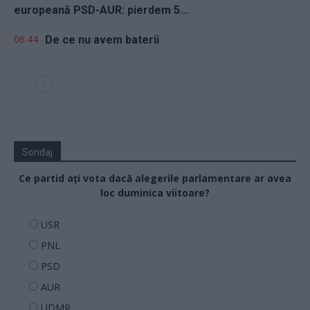
europeană PSD-AUR: pierdem 5...
06.44
De ce nu avem baterii
Sondaj
Ce partid ați vota dacă alegerile parlamentare ar avea
loc duminica viitoare?
USR
PNL
PSD
AUR
UDMR