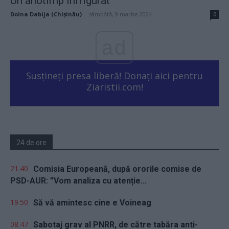
Un anotimp înfrigurat
Doina Dabija (Chișinău)
-
sâmbătă, 9 martie 2024
0
ad
Susțineți presa liberă! Donați aici pentru
Ziaristii.com!
24 de ore
21.40
Comisia Europeană, după ororile comise de
PSD-AUR: ”Vom analiza cu atenție...
19.50
Să vă amintesc cine e Voineag
08.47
Sabotaj grav al PNRR, de către tabăra anti-