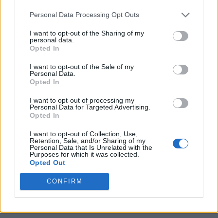
PNCR (Terheș)
Personal Data Processing Opt Outs
Partidul Patrioților (Surugiu)
I want to opt-out of the Sharing of my
personal data.
FAR (Coarnă)
Opted In
România pe Primul Loc (Ponta)
I want to opt-out of the Sale of my
Altul
Personal Data.
Opted In
I want to opt-out of processing my
Personal Data for Targeted Advertising.
Arată rezultatele
Opted In
Arhiva sondajelor
I want to opt-out of Collection, Use,
Retention, Sale, and/or Sharing of my
Personal Data that Is Unrelated with the
Purposes for which it was collected.
Opted Out
CONFIRM