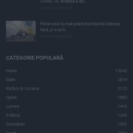
COVID-19. Analiza a doi...
vineri, 3 aprilie 2020
Flota rusă nu mai poate bombarda Odessa
fără „s-o ia în...
vineri, 8 aprilie 2022
CATEGORIE POPULARĂ
News
12042
Main
2814
Război în Ucraina
2172
Opinii
1883
Lumea
1416
Politică
1300
Dezvăluiri
1065
Sport
1053