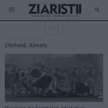
ad
Acasă
Etichete
Almaty
Etichetă: Almaty