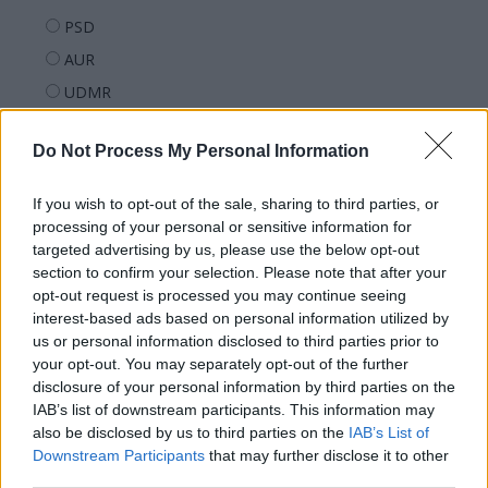
PSD
AUR
UDMR
PMP (Tomac)
Do Not Process My Personal Information
Forța Dreptei (L. Orban)
PNȚMM
If you wish to opt-out of the sale, sharing to third parties, or
REPER
processing of your personal or sensitive information for
targeted advertising by us, please use the below opt-out
SENS
section to confirm your selection. Please note that after your
SOS (Șoșoacă)
opt-out request is processed you may continue seeing
interest-based ads based on personal information utilized by
POT (Gavrilă)
us or personal information disclosed to third parties prior to
PACE (Peia)
your opt-out. You may separately opt-out of the further
Acțiunea Conservatoare (Târziu)
disclosure of your personal information by third parties on the
IAB’s list of downstream participants. This information may
PDF (Lazarus)
also be disclosed by us to third parties on the
IAB’s List of
PUSL (D. Voiculescu)
Downstream Participants
that may further disclose it to other
third parties.
PNȚCD (Pavelescu)