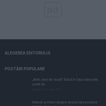
ad
ALEGEREA EDITORULUI
POSTĂRI POPULARE
„Adio, țară de căcat!” Bătut în fața casei sale,
umilit de...
duminică, 21 iulie 2019
Adevăr și mituri despre virusul care produce