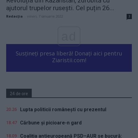
Revoluția din Kazahstan, zdrobită cu
ajutorul trupelor rusești. Cel puțin 26...
Redacţia
-
vineri, 7 ianuarie 2022
3
ad
Susțineți presa liberă! Donați aici pentru
Ziaristii.com!
24 de ore
20.26
Lupta politicii românești cu prezentul
18.47
Cărbune și picioare-n gard
18.09
Coaliția antieuropeană PSD–AUR se bucură: