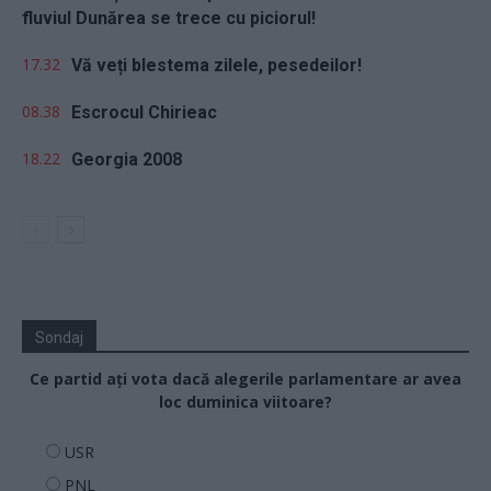
fluviul Dunărea se trece cu piciorul!
17.32
Vă veți blestema zilele, pesedeilor!
08.38
Escrocul Chirieac
18.22
Georgia 2008
Sondaj
Ce partid ați vota dacă alegerile parlamentare ar avea
loc duminica viitoare?
USR
PNL