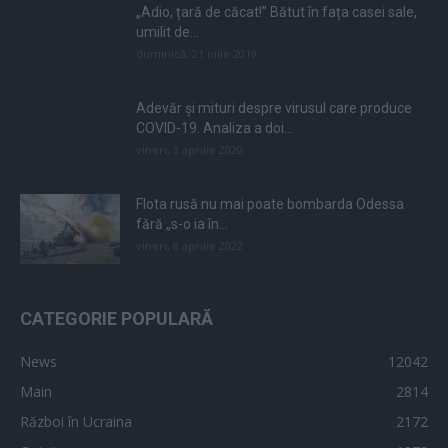
„Adio, țară de căcat!” Bătut în fața casei sale,
umilit de...
duminică, 21 iulie 2019
Adevăr și mituri despre virusul care produce
COVID-19. Analiza a doi...
vineri, 3 aprilie 2020
Flota rusă nu mai poate bombarda Odessa
fără „s-o ia în...
vineri, 8 aprilie 2022
CATEGORIE POPULARĂ
News
12042
Main
2814
Război în Ucraina
2172