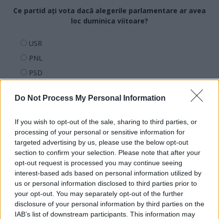
Ce partid ați vota dacă alegerile parlamentare ar avea
loc duminica viitoare?
USR
PNL
PSD
AUR
Do Not Process My Personal Information
UDMR
PMP (Tomac)
If you wish to opt-out of the sale, sharing to third parties, or
Forța Dreptei (L. Orban)
processing of your personal or sensitive information for
targeted advertising by us, please use the below opt-out
PNȚMM
section to confirm your selection. Please note that after your
REPER
opt-out request is processed you may continue seeing
interest-based ads based on personal information utilized by
SENS
us or personal information disclosed to third parties prior to
SOS (Șoșoacă)
your opt-out. You may separately opt-out of the further
disclosure of your personal information by third parties on the
POT (Gavrilă)
IAB’s list of downstream participants. This information may