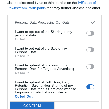
PACE (Peia)
also be disclosed by us to third parties on the
IAB’s List of
Acțiunea Conservatoare (Târziu)
Downstream Participants
that may further disclose it to other
third parties.
PDF (Lazarus)
PUSL (D. Voiculescu)
Personal Data Processing Opt Outs
PNȚCD (Pavelescu)
I want to opt-out of the Sharing of my
personal data.
PNCR (Terheș)
Opted In
Partidul Patrioților (Surugiu)
I want to opt-out of the Sale of my
FAR (Coarnă)
Personal Data.
Opted In
România pe Primul Loc (Ponta)
I want to opt-out of processing my
Altul
Personal Data for Targeted Advertising.
Opted In
I want to opt-out of Collection, Use,
Arată rezultatele
Retention, Sale, and/or Sharing of my
Personal Data that Is Unrelated with the
Purposes for which it was collected.
Arhiva sondajelor
Opted Out
CONFIRM