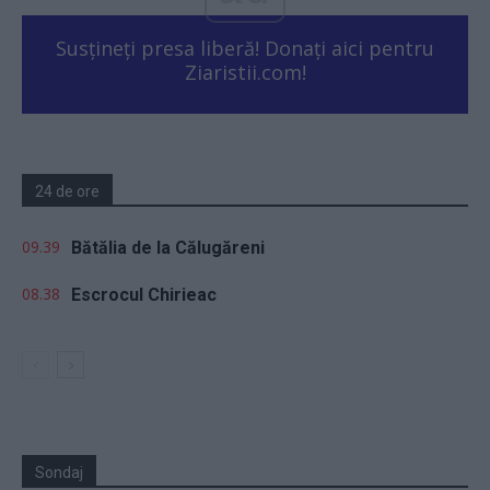
Susțineți presa liberă! Donați aici pentru
Ziaristii.com!
24 de ore
09.39
Bătălia de la Călugăreni
08.38
Escrocul Chirieac
Sondaj