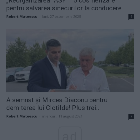
„Reorganizarea” ASF – o cosmetizare
pentru salvarea sinecurilor la conducere
Robert Mateescu
-
luni, 27 octombrie 2025
4
A semnat și Mircea Diaconu pentru
demiterea lui Clotilde! Plus trei...
Robert Mateescu
-
miercuri, 11 august 2021
7
ad