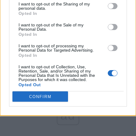
România pe Primul Loc (Ponta)
I want to opt-out of the Sharing of my
personal data.
Altul
Opted In
I want to opt-out of the Sale of my
Personal Data.
Opted In
Arată rezultatele
I want to opt-out of processing my
Arhiva sondajelor
Personal Data for Targeted Advertising.
Opted In
I want to opt-out of Collection, Use,
Retention, Sale, and/or Sharing of my
Personal Data that Is Unrelated with the
Purposes for which it was collected.
Opted Out
CONFIRM
ad