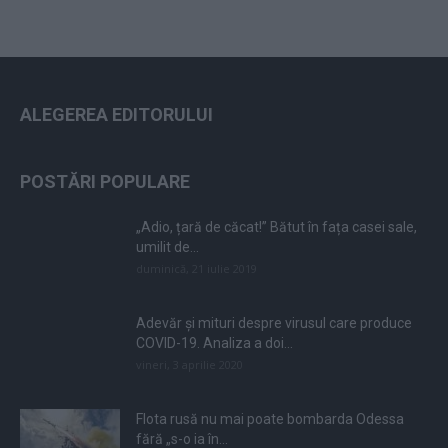
ALEGEREA EDITORULUI
POSTĂRI POPULARE
„Adio, țară de căcat!” Bătut în fața casei sale,
umilit de...
duminică, 21 iulie 2019
Adevăr și mituri despre virusul care produce
COVID-19. Analiza a doi...
vineri, 3 aprilie 2020
Flota rusă nu mai poate bombarda Odessa
fără „s-o ia în...