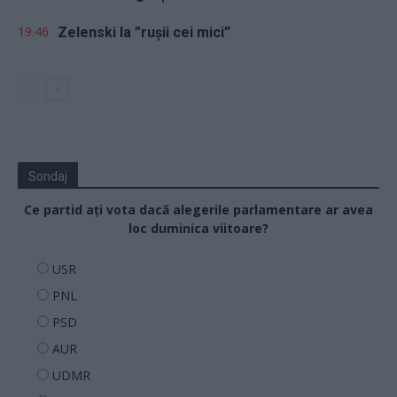
19.46
Zelenski la ”rușii cei mici”
Sondaj
Ce partid ați vota dacă alegerile parlamentare ar avea
loc duminica viitoare?
USR
PNL
PSD
AUR
UDMR