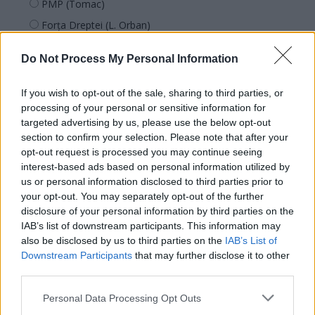
PMP (Tomac)
Forța Dreptei (L. Orban)
PNȚMM
Do Not Process My Personal Information
REPER
SENS
If you wish to opt-out of the sale, sharing to third parties, or
processing of your personal or sensitive information for
SOS (Șoșoacă)
targeted advertising by us, please use the below opt-out
POT (Gavrilă)
section to confirm your selection. Please note that after your
PACE (Peia)
opt-out request is processed you may continue seeing
interest-based ads based on personal information utilized by
Acțiunea Conservatoare (Târziu)
us or personal information disclosed to third parties prior to
PDF (Lazarus)
your opt-out. You may separately opt-out of the further
disclosure of your personal information by third parties on the
PUSL (D. Voiculescu)
IAB’s list of downstream participants. This information may
PNȚCD (Pavelescu)
also be disclosed by us to third parties on the
IAB’s List of
Downstream Participants
that may further disclose it to other
PNCR (Terheș)
third parties.
Partidul Patrioților (Surugiu)
Personal Data Processing Opt Outs
FAR (Coarnă)