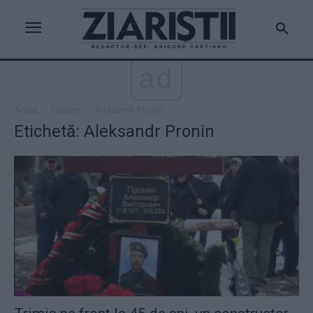
ad
Acasă
Etichete
Aleksandr Pronin
Etichetă: Aleksandr Pronin