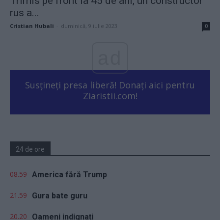
Trimis pe front la 45 de ani, un constructor
rus a...
Cristian Hubali
-
duminică, 9 iulie 2023
0
ad
Susțineți presa liberă! Donați aici pentru
Ziaristii.com!
24 de ore
08.59
America fără Trump
21.59
Gura bate guru
20.20
Oameni indignați