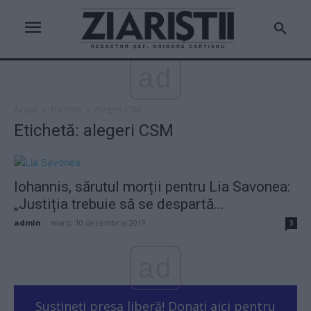
ad
Acasă
Etichete
Alegeri CSM
Etichetă: alegeri CSM
Iohannis, sărutul morții pentru Lia Savonea:
„Justiția trebuie să se despartă...
admin
-
marți, 10 decembrie 2019
3
ad
Susțineți presa liberă! Donați aici pentru