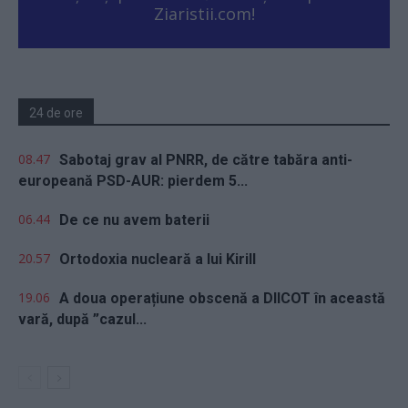
Ziaristii.com!
24 de ore
08.47
Sabotaj grav al PNRR, de către tabăra anti-
europeană PSD-AUR: pierdem 5...
06.44
De ce nu avem baterii
20.57
Ortodoxia nucleară a lui Kirill
19.06
A doua operațiune obscenă a DIICOT în această
vară, după ”cazul...