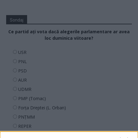
Sondaj
Ce partid ați vota dacă alegerile parlamentare ar avea
loc duminica viitoare?
USR
PNL
PSD
AUR
UDMR
PMP (Tomac)
Forța Dreptei (L. Orban)
PNȚMM
REPER
SENS