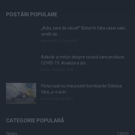
POSTĂRI POPULARE
„Adio, țară de căcat!” Bătut în fața casei sale,
umilit de...
duminică, 21 iulie 2019
Adevăr și mituri despre virusul care produce
COVID-19. Analiza a doi...
vineri, 3 aprilie 2020
Flota rusă nu mai poate bombarda Odessa
fără „s-o ia în...
vineri, 8 aprilie 2022
CATEGORIE POPULARĂ
News
12041