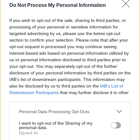
Do Not Process My Personal Information
SOS (Șoșoacă)
POT (Gavrilă)
If you wish to opt-out of the sale, sharing to third parties, or
PACE (Peia)
processing of your personal or sensitive information for
targeted advertising by us, please use the below opt-out
Acțiunea Conservatoare (Târziu)
section to confirm your selection. Please note that after your
PDF (Lazarus)
opt-out request is processed you may continue seeing
PUSL (D. Voiculescu)
interest-based ads based on personal information utilized by
us or personal information disclosed to third parties prior to
PNȚCD (Pavelescu)
your opt-out. You may separately opt-out of the further
PNCR (Terheș)
disclosure of your personal information by third parties on the
IAB’s list of downstream participants. This information may
Partidul Patrioților (Surugiu)
also be disclosed by us to third parties on the
IAB’s List of
FAR (Coarnă)
Downstream Participants
that may further disclose it to other
third parties.
România pe Primul Loc (Ponta)
Altul
Personal Data Processing Opt Outs
I want to opt-out of the Sharing of my
personal data.
Opted In
Arată rezultatele