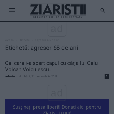
ad
Acasă
Etichete
Agresor 68 de ani
Etichetă: agresor 68 de ani
Cel care i-a spart capul cu cârja lui Gelu
Voican Voiculescu...
admin
-
sâmbătă, 21 decembrie 2019
5
ad
Susțineți presa liberă! Donați aici pentru
Ziaristii.com!