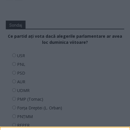
Sondaj
Ce partid ați vota dacă alegerile parlamentare ar avea
loc duminica viitoare?
USR
PNL
PSD
AUR
UDMR
PMP (Tomac)
Forța Dreptei (L. Orban)
PNȚMM
REPER