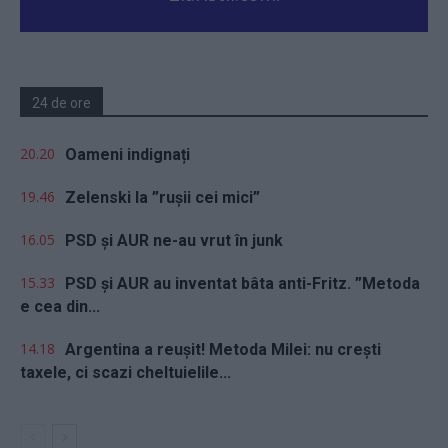
24 de ore
20.20
Oameni indignați
19.46
Zelenski la ”rușii cei mici”
16.05
PSD și AUR ne-au vrut în junk
15.33
PSD și AUR au inventat bâta anti-Fritz. ”Metoda
e cea din...
14.18
Argentina a reușit! Metoda Milei: nu crești
taxele, ci scazi cheltuielile...