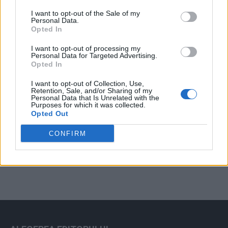
Arată rezultatele
I want to opt-out of the Sale of my
Personal Data.
Arhiva sondajelor
Opted In
I want to opt-out of processing my
Personal Data for Targeted Advertising.
Opted In
I want to opt-out of Collection, Use,
Retention, Sale, and/or Sharing of my
Personal Data that Is Unrelated with the
Purposes for which it was collected.
Opted Out
ad
CONFIRM