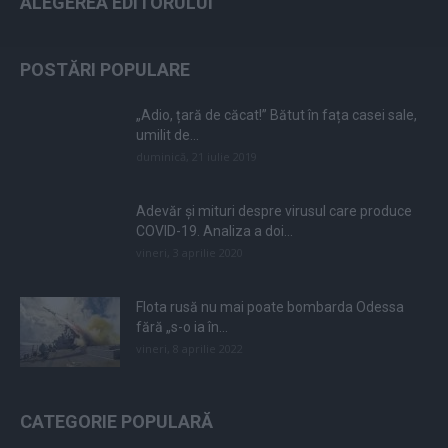
ALEGEREA EDITORULUI
POSTĂRI POPULARE
„Adio, țară de căcat!” Bătut în fața casei sale,
umilit de...
duminică, 21 iulie 2019
Adevăr și mituri despre virusul care produce
COVID-19. Analiza a doi...
vineri, 3 aprilie 2020
Flota rusă nu mai poate bombarda Odessa
fără „s-o ia în...
vineri, 8 aprilie 2022
CATEGORIE POPULARĂ