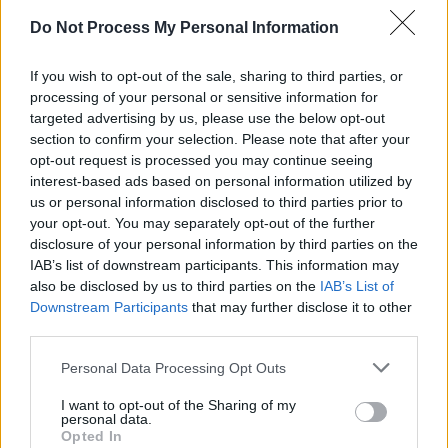
SENS
Do Not Process My Personal Information
SOS (Șoșoacă)
POT (Gavrilă)
If you wish to opt-out of the sale, sharing to third parties, or
processing of your personal or sensitive information for
PACE (Peia)
targeted advertising by us, please use the below opt-out
Acțiunea Conservatoare (Târziu)
section to confirm your selection. Please note that after your
opt-out request is processed you may continue seeing
PDF (Lazarus)
interest-based ads based on personal information utilized by
PUSL (D. Voiculescu)
us or personal information disclosed to third parties prior to
PNȚCD (Pavelescu)
your opt-out. You may separately opt-out of the further
disclosure of your personal information by third parties on the
PNCR (Terheș)
IAB’s list of downstream participants. This information may
Partidul Patrioților (Surugiu)
also be disclosed by us to third parties on the
IAB’s List of
Downstream Participants
that may further disclose it to other
FAR (Coarnă)
third parties.
România pe Primul Loc (Ponta)
Personal Data Processing Opt Outs
Altul
I want to opt-out of the Sharing of my
personal data.
Opted In