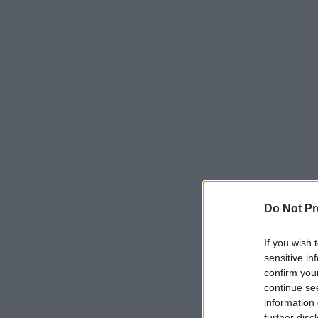
Do Not Pr
If you wish 
sensitive in
confirm you
continue se
information 
further disc