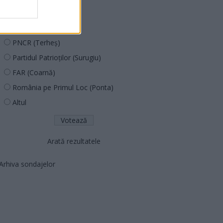
PUSL (D. Voiculescu)
PNȚCD (Pavelescu)
PNCR (Terheș)
Partidul Patrioților (Surugiu)
FAR (Coarnă)
România pe Primul Loc (Ponta)
Altul
Arată rezultatele
Arhiva sondajelor