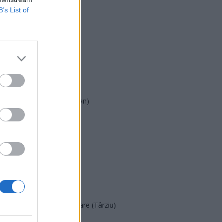
B’s List of
USR
PNL
PSD
AUR
UDMR
PMP (Tomac)
Forța Dreptei (L. Orban)
PNȚMM
REPER
SENS
SOS (Șoșoacă)
POT (Gavrilă)
PACE (Peia)
Acțiunea Conservatoare (Târziu)
PDF (Lazarus)