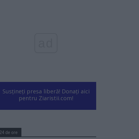
ad
Susțineți presa liberă! Donați aici
pentru Ziaristii.com!
24 de ore