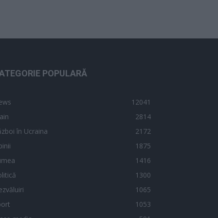
ATEGORIE POPULARĂ
ews
12041
ain
2814
zboi în Ucraina
2172
inii
1875
umea
1416
litică
1300
zvăluiri
1065
ort
1053