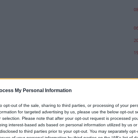
08
06
20
19
ocess My Personal Information
to opt-out of the sale, sharing to third parties, or processing of your per
formation for targeted advertising by us, please use the below opt-out s
r selection. Please note that after your opt-out request is processed y
eing interest-based ads based on personal information utilized by us or
p
disclosed to third parties prior to your opt-out. You may separately opt-
losure of your personal information by third parties on the IAB’s list of