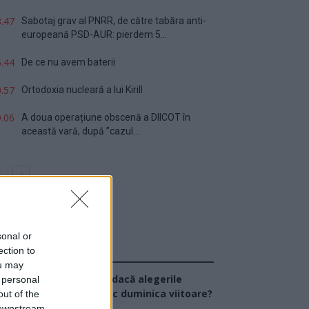
.47
Sabotaj grav al PNRR, de către tabăra anti-
europeană PSD-AUR: pierdem 5...
.44
De ce nu avem baterii
.57
Ortodoxia nucleară a lui Kirill
.06
A doua operațiune obscenă a DIICOT în
această vară, după ”cazul...
sonal or
ection to
Sondaj
ou may
Ce partid ați vota dacă alegerile
 personal
arlamentare ar avea loc duminica viitoare?
out of the
 downstream