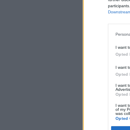
participants
Downstream 
Persona
I want t
Opted 
I want t
Opted 
I want 
Advertis
Opted 
I want t
of my P
was col
Opted 