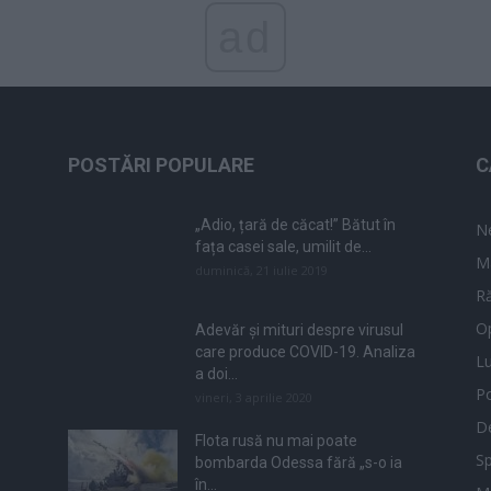
ad
POSTĂRI POPULARE
C
„Adio, țară de căcat!” Bătut în
N
fața casei sale, umilit de...
M
duminică, 21 iulie 2019
Ră
Op
Adevăr și mituri despre virusul
care produce COVID-19. Analiza
L
a doi...
Po
vineri, 3 aprilie 2020
De
Flota rusă nu mai poate
Sp
bombarda Odessa fără „s-o ia
în...