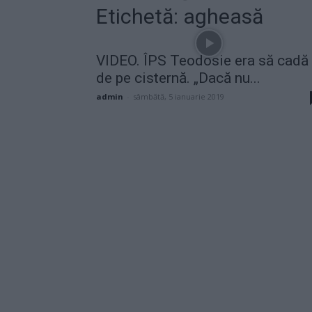
Etichetă: agheasă
VIDEO. ÎPS Teodosie era să cadă
de pe cisternă. „Dacă nu...
admin
-
sâmbătă, 5 ianuarie 2019