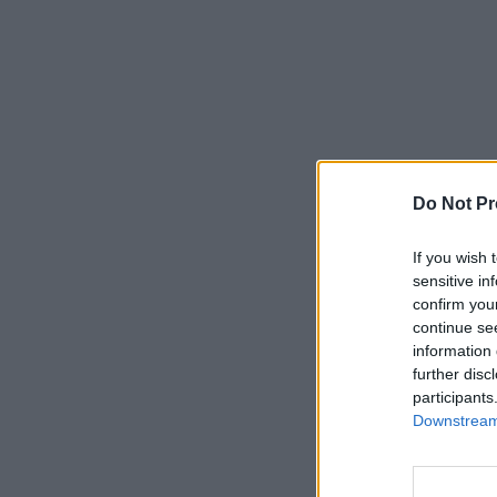
Do Not Pr
If you wish 
sensitive in
confirm you
continue se
information 
further disc
participants
Downstream 