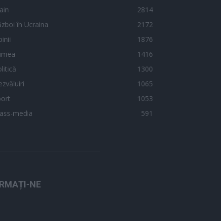
ain
2814
zboi în Ucraina
2172
inii
1876
umea
1416
litică
1300
zvăluiri
1065
ort
1053
ass-media
591
RMAȚI-NE