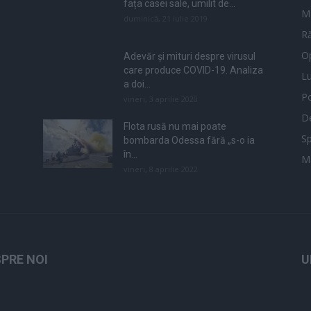
fața casei sale, umilit de...
M
duminică, 21 iulie 2019
Ră
Op
Adevăr și mituri despre virusul
care produce COVID-19. Analiza
L
a doi...
Po
vineri, 3 aprilie 2020
De
Flota rusă nu mai poate
Sp
bombarda Odessa fără „s-o ia
în...
M
vineri, 8 aprilie 2022
PRE NOI
U