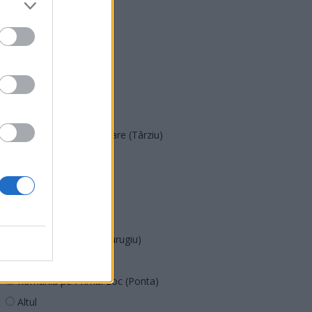
PNȚMM
REPER
SENS
SOS (Șoșoacă)
POT (Gavrilă)
PACE (Peia)
Acțiunea Conservatoare (Târziu)
PDF (Lazarus)
PUSL (D. Voiculescu)
PNȚCD (Pavelescu)
PNCR (Terheș)
Partidul Patrioților (Surugiu)
FAR (Coarnă)
România pe Primul Loc (Ponta)
Altul