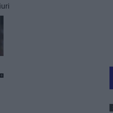
iuri
0