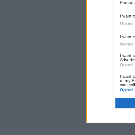
Persona
I want t
Opted 
I want t
Opted 
I want 
Advertis
Opted 
I want t
of my P
was col
Opted 