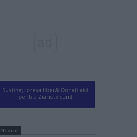
ad
Susțineți presa liberă! Donați aici
pentru Ziaristii.com!
24 de ore