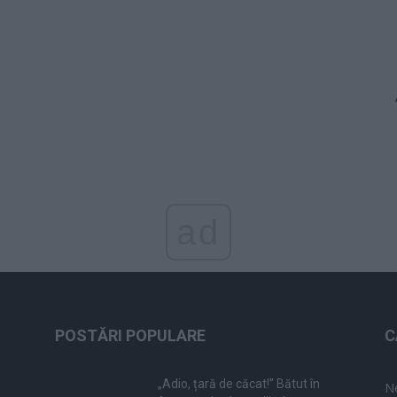
ad
POSTĂRI POPULARE
C
„Adio, țară de căcat!” Bătut în
N