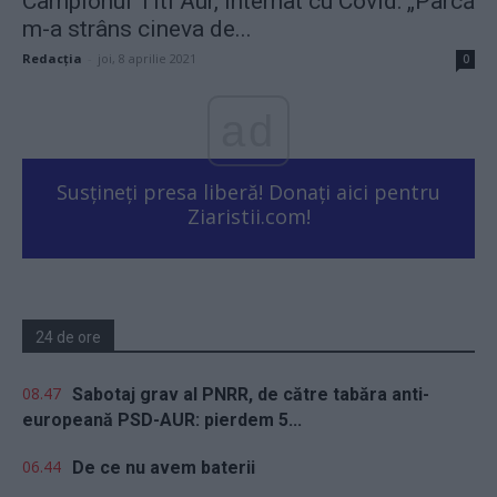
Campionul Titi Aur, internat cu Covid: „Parcă
m-a strâns cineva de...
Redacţia
-
joi, 8 aprilie 2021
0
ad
Susțineți presa liberă! Donați aici pentru
Ziaristii.com!
24 de ore
08.47
Sabotaj grav al PNRR, de către tabăra anti-
europeană PSD-AUR: pierdem 5...
06.44
De ce nu avem baterii