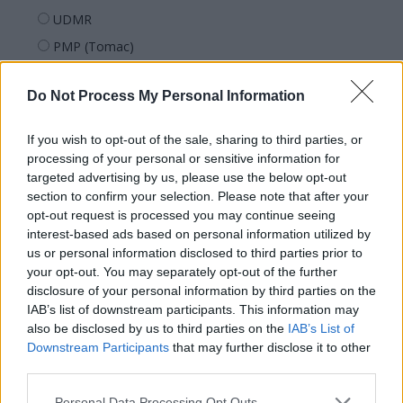
UDMR
PMP (Tomac)
Forța Dreptei (L. Orban)
Do Not Process My Personal Information
PNȚMM
REPER
If you wish to opt-out of the sale, sharing to third parties, or
SENS
processing of your personal or sensitive information for
targeted advertising by us, please use the below opt-out
SOS (Șoșoacă)
section to confirm your selection. Please note that after your
POT (Gavrilă)
opt-out request is processed you may continue seeing
interest-based ads based on personal information utilized by
PACE (Peia)
us or personal information disclosed to third parties prior to
Acțiunea Conservatoare (Târziu)
your opt-out. You may separately opt-out of the further
PDF (Lazarus)
disclosure of your personal information by third parties on the
IAB’s list of downstream participants. This information may
PUSL (D. Voiculescu)
also be disclosed by us to third parties on the
IAB’s List of
PNȚCD (Pavelescu)
Downstream Participants
that may further disclose it to other
third parties.
PNCR (Terheș)
Partidul Patrioților (Surugiu)
Personal Data Processing Opt Outs