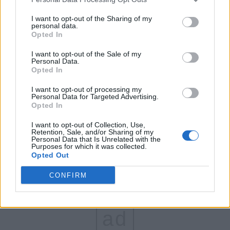
FAR (Coarnă)
I want to opt-out of the Sharing of my
personal data.
România pe Primul Loc (Ponta)
Opted In
Altul
I want to opt-out of the Sale of my
Personal Data.
Opted In
Arată rezultatele
I want to opt-out of processing my
Personal Data for Targeted Advertising.
Opted In
Arhiva sondajelor
I want to opt-out of Collection, Use,
Retention, Sale, and/or Sharing of my
Personal Data that Is Unrelated with the
Purposes for which it was collected.
Opted Out
CONFIRM
ad