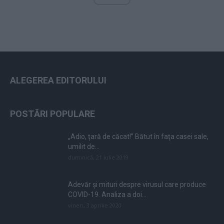
ALEGEREA EDITORULUI
POSTĂRI POPULARE
„Adio, țară de căcat!” Bătut în fața casei sale,
umilit de...
duminică, 21 iulie 2019
Adevăr și mituri despre virusul care produce
COVID-19. Analiza a doi...
vineri, 3 aprilie 2020