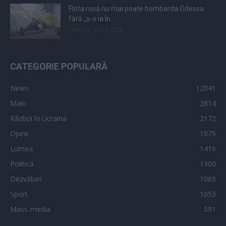
Flota rusă nu mai poate bombarda Odessa
fără „s-o ia în...
vineri, 8 aprilie 2022
CATEGORIE POPULARĂ
News
12041
Main
2814
Război în Ucraina
2172
Opinii
1875
Lumea
1416
Politică
1300
Dezvăluiri
1065
Sport
1053
Mass-media
591