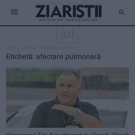
ad
Acasă
Etichete
Afectare pulmonară
Etichetă: afectare pulmonară