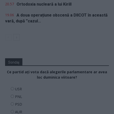
20.57
Ortodoxia nucleară a lui Kirill
19.06
A doua operațiune obscenă a DIICOT în această
vară, după ”cazul...
Sondaj
Ce partid ați vota dacă alegerile parlamentare ar avea
loc duminica viitoare?
USR
PNL
PSD
AUR