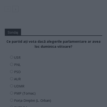
Sondaj
Ce partid ați vota dacă alegerile parlamentare ar avea
loc duminica viitoare?
USR
PNL
PSD
AUR
UDMR
PMP (Tomac)
Forța Dreptei (L. Orban)