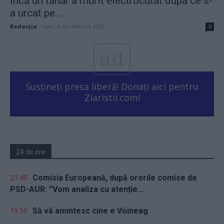
Încă un tânăr a murit electrocutat după ce s-
a urcat pe...
Redacţia
-
luni, 6 decembrie 2021
0
ad
Susțineți presa liberă! Donați aici pentru
Ziaristii.com!
24 de ore
21.40
Comisia Europeană, după ororile comise de
PSD-AUR: ”Vom analiza cu atenție...
19.50
Să vă amintesc cine e Voineag