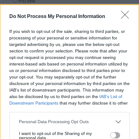
PNȚMM
REPER
Do Not Process My Personal Information
SENS
SOS (Șoșoacă)
If you wish to opt-out of the sale, sharing to third parties, or
POT (Gavrilă)
processing of your personal or sensitive information for
targeted advertising by us, please use the below opt-out
PACE (Peia)
section to confirm your selection. Please note that after your
Acțiunea Conservatoare (Târziu)
opt-out request is processed you may continue seeing
interest-based ads based on personal information utilized by
PDF (Lazarus)
us or personal information disclosed to third parties prior to
PUSL (D. Voiculescu)
your opt-out. You may separately opt-out of the further
disclosure of your personal information by third parties on the
PNȚCD (Pavelescu)
IAB’s list of downstream participants. This information may
PNCR (Terheș)
also be disclosed by us to third parties on the
IAB’s List of
Partidul Patrioților (Surugiu)
Downstream Participants
that may further disclose it to other
third parties.
FAR (Coarnă)
România pe Primul Loc (Ponta)
Personal Data Processing Opt Outs
Altul
I want to opt-out of the Sharing of my
personal data.