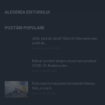
ALEGEREA EDITORULUI
POSTĂRI POPULARE
„Adio, țară de căcat!” Bătut în fața casei sale,
umilit de...
duminică, 21 iulie 2019
Adevăr și mituri despre virusul care produce
COVID-19. Analiza a doi...
vineri, 3 aprilie 2020
Flota rusă nu mai poate bombarda Odessa
fără „s-o ia în...
vineri, 8 aprilie 2022