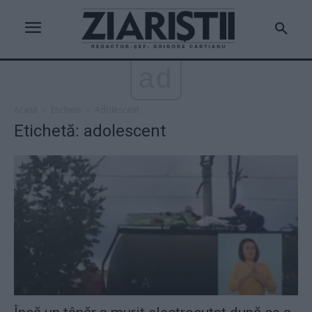
ad
Acasă
Etichete
Adolescent
Etichetă: adolescent