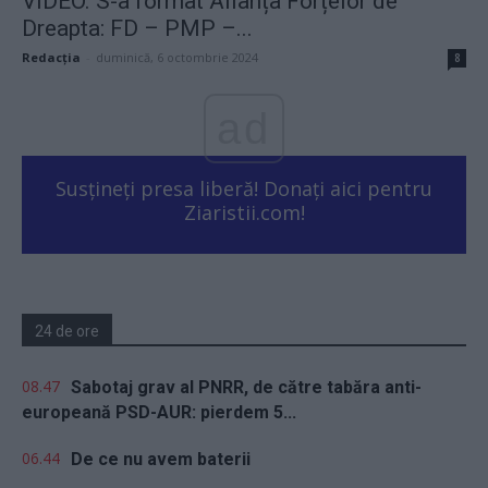
VIDEO. S-a format Alianța Forțelor de
Dreapta: FD – PMP –...
Redacţia
-
duminică, 6 octombrie 2024
8
ad
Susțineți presa liberă! Donați aici pentru
Ziaristii.com!
24 de ore
08.47
Sabotaj grav al PNRR, de către tabăra anti-
europeană PSD-AUR: pierdem 5...
06.44
De ce nu avem baterii