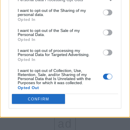
FAR (Coarnă)
I want to opt-out of the Sharing of my
personal data.
România pe Primul Loc (Ponta)
Opted In
Altul
I want to opt-out of the Sale of my
Personal Data.
Opted In
Arată rezultatele
I want to opt-out of processing my
Personal Data for Targeted Advertising.
Opted In
Arhiva sondajelor
I want to opt-out of Collection, Use,
Retention, Sale, and/or Sharing of my
Personal Data that Is Unrelated with the
Purposes for which it was collected.
Opted Out
CONFIRM
ad