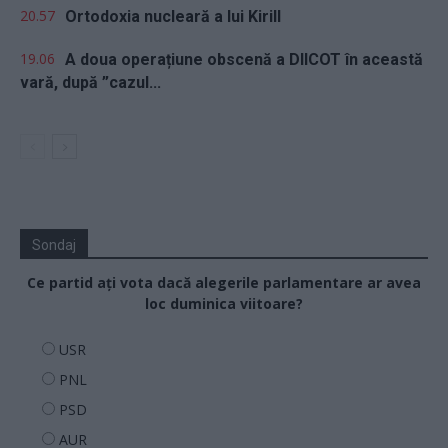
20.57
Ortodoxia nucleară a lui Kirill
19.06
A doua operațiune obscenă a DIICOT în această
vară, după ”cazul...
Sondaj
Ce partid ați vota dacă alegerile parlamentare ar avea
loc duminica viitoare?
USR
PNL
PSD
AUR