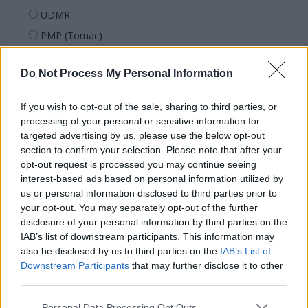
UDMR
PMP (Tomac)
Forța Dreptei (L. Orban)
Do Not Process My Personal Information
PNȚMM
REPER
If you wish to opt-out of the sale, sharing to third parties, or
SENS
processing of your personal or sensitive information for
targeted advertising by us, please use the below opt-out
SOS (Șoșoacă)
section to confirm your selection. Please note that after your
POT (Gavrilă)
opt-out request is processed you may continue seeing
interest-based ads based on personal information utilized by
PACE (Peia)
us or personal information disclosed to third parties prior to
Acțiunea Conservatoare (Târziu)
your opt-out. You may separately opt-out of the further
PDF (Lazarus)
disclosure of your personal information by third parties on the
IAB’s list of downstream participants. This information may
PUSL (D. Voiculescu)
also be disclosed by us to third parties on the
IAB’s List of
PNȚCD (Pavelescu)
Downstream Participants
that may further disclose it to other
third parties.
PNCR (Terheș)
Partidul Patrioților (Surugiu)
Personal Data Processing Opt Outs