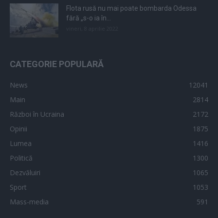
Flota rusă nu mai poate bombarda Odessa
fără „s-o ia în...
vineri, 8 aprilie 2022
CATEGORIE POPULARĂ
News
12041
Main
2814
Război în Ucraina
2172
Opinii
1875
Lumea
1416
Politică
1300
Dezvăluiri
1065
Sport
1053
Mass-media
591