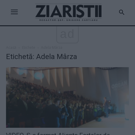
ad
Acasă
Etichete
Adela Mârza
Etichetă: Adela Mârza