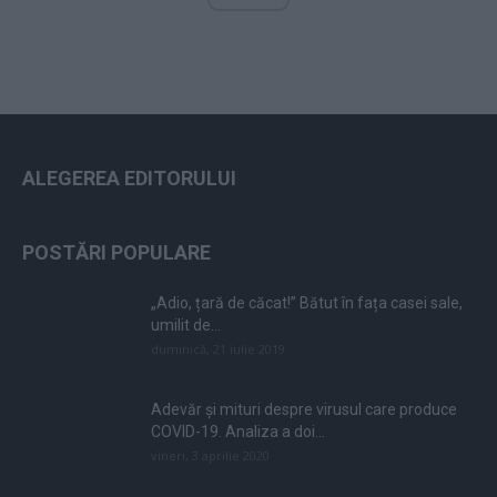
ALEGEREA EDITORULUI
POSTĂRI POPULARE
„Adio, țară de căcat!” Bătut în fața casei sale,
umilit de...
duminică, 21 iulie 2019
Adevăr și mituri despre virusul care produce
COVID-19. Analiza a doi...
vineri, 3 aprilie 2020