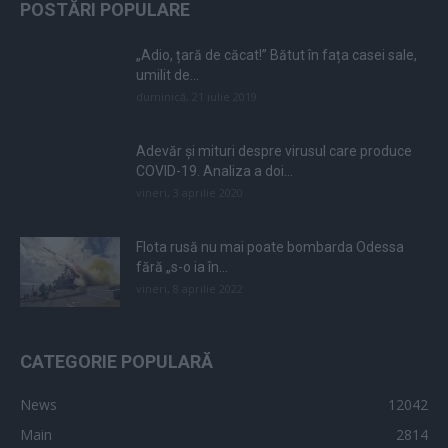
POSTĂRI POPULARE
„Adio, țară de căcat!” Bătut în fața casei sale,
umilit de...
duminică, 21 iulie 2019
Adevăr și mituri despre virusul care produce
COVID-19. Analiza a doi...
vineri, 3 aprilie 2020
Flota rusă nu mai poate bombarda Odessa
fără „s-o ia în...
vineri, 8 aprilie 2022
CATEGORIE POPULARĂ
News
12042
Main
2814