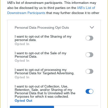
IAB’s list of downstream participants. This information may
POT (Gavrilă)
also be disclosed by us to third parties on the
IAB’s List of
PACE (Peia)
Downstream Participants
that may further disclose it to other
Acțiunea Conservatoare (Târziu)
third parties.
PDF (Lazarus)
Personal Data Processing Opt Outs
PUSL (D. Voiculescu)
I want to opt-out of the Sharing of my
PNȚCD (Pavelescu)
personal data.
Opted In
PNCR (Terheș)
I want to opt-out of the Sale of my
Partidul Patrioților (Surugiu)
Personal Data.
Opted In
FAR (Coarnă)
România pe Primul Loc (Ponta)
I want to opt-out of processing my
Personal Data for Targeted Advertising.
Altul
Opted In
I want to opt-out of Collection, Use,
Retention, Sale, and/or Sharing of my
Personal Data that Is Unrelated with the
Arată rezultatele
Purposes for which it was collected.
Opted Out
Arhiva sondajelor