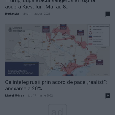
Trump, după atacul sângeros al rușilor
asupra Kievului: „Mai au 8...
Redacţia
-
vineri, 1 august 2025
1
Ce înțeleg rușii prin acord de pace „realist”:
anexarea a 20%...
Matei Udrea
-
joi, 17 martie 2022
0
ad