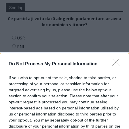
Sondaj
Ce partid ați vota dacă alegerile parlamentare ar avea
loc duminica viitoare?
USR
PNL
PSD
AUR
Do Not Process My Personal Information
UDMR
If you wish to opt-out of the sale, sharing to third parties, or
PMP (Tomac)
processing of your personal or sensitive information for
Forța Dreptei (L. Orban)
targeted advertising by us, please use the below opt-out
section to confirm your selection. Please note that after your
PNȚMM
opt-out request is processed you may continue seeing
REPER
interest-based ads based on personal information utilized by
us or personal information disclosed to third parties prior to
SENS
your opt-out. You may separately opt-out of the further
SOS (Șoșoacă)
disclosure of your personal information by third parties on the