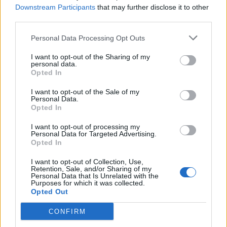
Downstream Participants
that may further disclose it to other
PDF (Lazarus)
third parties.
PUSL (D. Voiculescu)
Personal Data Processing Opt Outs
PNȚCD (Pavelescu)
I want to opt-out of the Sharing of my
PNCR (Terheș)
personal data.
Opted In
Partidul Patrioților (Surugiu)
FAR (Coarnă)
I want to opt-out of the Sale of my
Personal Data.
România pe Primul Loc (Ponta)
Opted In
Altul
I want to opt-out of processing my
Personal Data for Targeted Advertising.
Opted In
Arată rezultatele
I want to opt-out of Collection, Use,
Retention, Sale, and/or Sharing of my
Personal Data that Is Unrelated with the
Arhiva sondajelor
Purposes for which it was collected.
Opted Out
CONFIRM