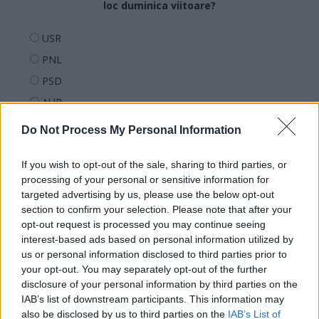
loc duminica viitoare?
USR
PNL
PSD
AUR
UDMR
Do Not Process My Personal Information
PMP (Tomac)
If you wish to opt-out of the sale, sharing to third parties, or
Forța Dreptei (L. Orban)
processing of your personal or sensitive information for
PNȚMM
targeted advertising by us, please use the below opt-out
REPER
section to confirm your selection. Please note that after your
opt-out request is processed you may continue seeing
SENS
interest-based ads based on personal information utilized by
SOS (Șoșoacă)
us or personal information disclosed to third parties prior to
your opt-out. You may separately opt-out of the further
POT (Gavrilă)
disclosure of your personal information by third parties on the
PACE (Peia)
IAB’s list of downstream participants. This information may
also be disclosed by us to third parties on the
IAB’s List of
Acțiunea Conservatoare (Târziu)