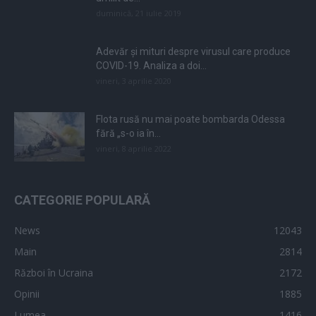
duminică, 21 iulie 2019
Adevăr și mituri despre virusul care produce
COVID-19. Analiza a doi...
vineri, 3 aprilie 2020
Flota rusă nu mai poate bombarda Odessa
fără „s-o ia în...
vineri, 8 aprilie 2022
CATEGORIE POPULARĂ
News
12043
Main
2814
Război în Ucraina
2172
Opinii
1885
Lumea
1416