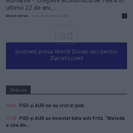
România – creștere economică de 788% în
ultimii 22 de ani,...
Matei Udrea
-
luni, 28 noiembrie 2022
1
ad
Susțineți presa liberă! Donați aici pentru
Ziaristii.com!
24 de ore
16.05
PSD și AUR ne-au vrut în junk
15.33
PSD și AUR au inventat bâta anti-Fritz. ”Metoda
e cea din...