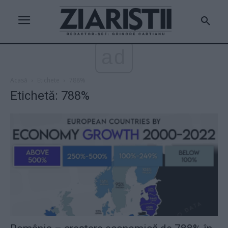
ad
Acasă
Etichete
788%
Etichetă: 788%