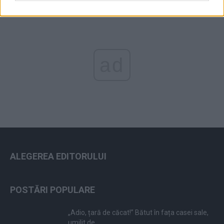
ad
ALEGEREA EDITORULUI
POSTĂRI POPULARE
„Adio, țară de căcat!” Bătut în fața casei sale,
umilit de...