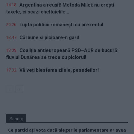
14.18
Argentina a reușit! Metoda Milei: nu crești
taxele, ci scazi cheltuielile...
20.26
Lupta politicii românești cu prezentul
18.47
Cărbune și picioare-n gard
18.09
Coaliția antieuropeană PSD–AUR se bucură:
fluviul Dunărea se trece cu piciorul!
17.32
Vă veți blestema zilele, pesedeilor!
Sondaj
Ce partid ați vota dacă alegerile parlamentare ar avea