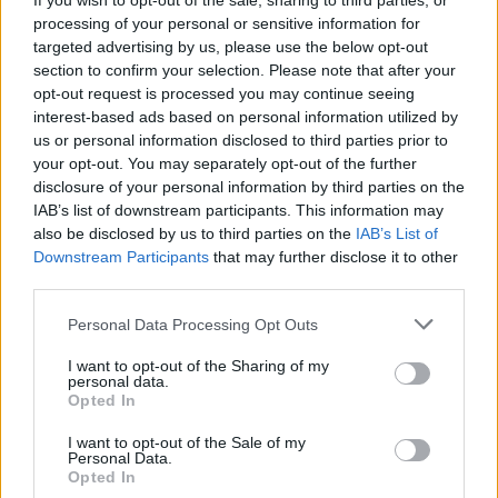
If you wish to opt-out of the sale, sharing to third parties, or
PDF (Lazarus)
processing of your personal or sensitive information for
PUSL (D. Voiculescu)
targeted advertising by us, please use the below opt-out
section to confirm your selection. Please note that after your
PNȚCD (Pavelescu)
opt-out request is processed you may continue seeing
PNCR (Terheș)
interest-based ads based on personal information utilized by
us or personal information disclosed to third parties prior to
Partidul Patrioților (Surugiu)
your opt-out. You may separately opt-out of the further
FAR (Coarnă)
disclosure of your personal information by third parties on the
IAB’s list of downstream participants. This information may
România pe Primul Loc (Ponta)
also be disclosed by us to third parties on the
IAB’s List of
Altul
Downstream Participants
that may further disclose it to other
third parties.
Personal Data Processing Opt Outs
Arată rezultatele
I want to opt-out of the Sharing of my
personal data.
Arhiva sondajelor
Opted In
I want to opt-out of the Sale of my
Personal Data.
Opted In