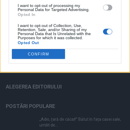
I want to opt-out of processing my
Personal Data for Targeted Advertising.
Opted In
I want to opt-out of Collection, Use,
ad
Retention, Sale, and/or Sharing of my
Personal Data that Is Unrelated with the
Purposes for which it was collected.
Opted Out
CONFIRM
ALEGEREA EDITORULUI
POSTĂRI POPULARE
„Adio, țară de căcat!” Bătut în fața casei sale,
umilit de...