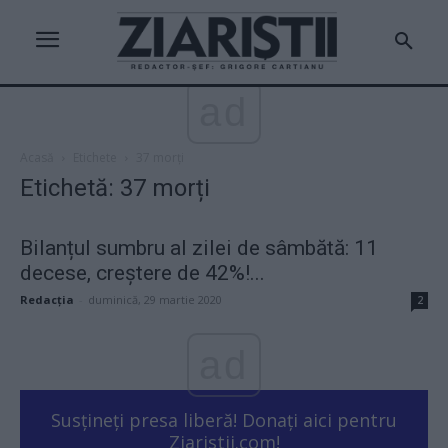
ad
Acasă
Etichete
37 morți
Etichetă: 37 morți
Bilanțul sumbru al zilei de sâmbătă: 11
decese, creștere de 42%!...
Redacţia
-
duminică, 29 martie 2020
2
ad
Susțineți presa liberă! Donați aici pentru
Ziaristii.com!