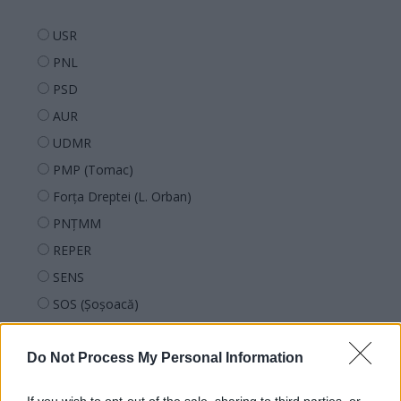
USR
PNL
PSD
AUR
UDMR
PMP (Tomac)
Forța Dreptei (L. Orban)
PNȚMM
REPER
SENS
SOS (Șoșoacă)
POT (Gavrilă)
PACE (Peia)
Do Not Process My Personal Information
Acțiunea Conservatoare (Târziu)