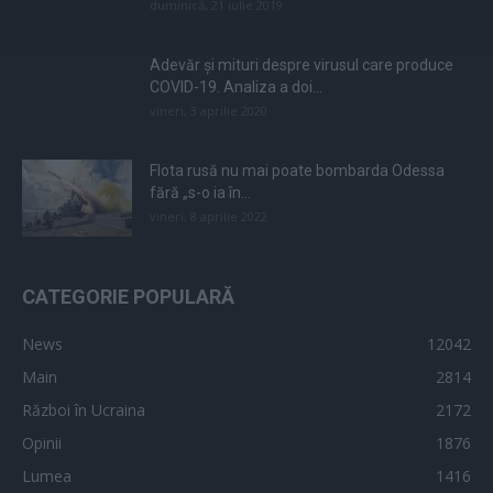
duminică, 21 iulie 2019
Adevăr și mituri despre virusul care produce
COVID-19. Analiza a doi...
vineri, 3 aprilie 2020
Flota rusă nu mai poate bombarda Odessa
fără „s-o ia în...
vineri, 8 aprilie 2022
CATEGORIE POPULARĂ
News
12042
Main
2814
Război în Ucraina
2172
Opinii
1876
Lumea
1416