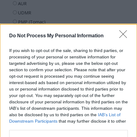
AUR
UDMR
PMP (Tomac)
Forța Dreptei (L. Orban)
Do Not Process My Personal Information
PNȚMM
REPER
If you wish to opt-out of the sale, sharing to third parties, or
processing of your personal or sensitive information for
SENS
targeted advertising by us, please use the below opt-out
SOS (Șoșoacă)
section to confirm your selection. Please note that after your
opt-out request is processed you may continue seeing
POT (Gavrilă)
interest-based ads based on personal information utilized by
PACE (Peia)
us or personal information disclosed to third parties prior to
Acțiunea Conservatoare (Târziu)
your opt-out. You may separately opt-out of the further
disclosure of your personal information by third parties on the
PDF (Lazarus)
IAB’s list of downstream participants. This information may
PUSL (D. Voiculescu)
also be disclosed by us to third parties on the
IAB’s List of
Downstream Participants
that may further disclose it to other
PNȚCD (Pavelescu)
third parties.
PNCR (Terheș)