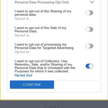
Personal Data Processing Opt Outs
Partidul Patrioților (Surugiu)
FAR (Coarnă)
I want to opt-out of the Sharing of my
personal data.
România pe Primul Loc (Ponta)
Opted In
Altul
I want to opt-out of the Sale of my
Personal Data.
Opted In
Arată rezultatele
I want to opt-out of processing my
Personal Data for Targeted Advertising.
Opted In
Arhiva sondajelor
I want to opt-out of Collection, Use,
Retention, Sale, and/or Sharing of my
Personal Data that Is Unrelated with the
Purposes for which it was collected.
Opted Out
CONFIRM
ad