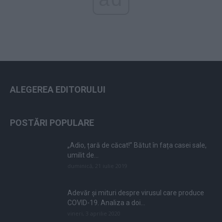
ALEGEREA EDITORULUI
POSTĂRI POPULARE
„Adio, țară de căcat!” Bătut în fața casei sale,
umilit de...
duminică, 21 iulie 2019
Adevăr și mituri despre virusul care produce
COVID-19. Analiza a doi...
vineri, 3 aprilie 2020