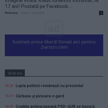
Imagine virală: Klaus Iohannis încruntat, la
17 ani! Postată pe Facebook...
Redacţia
-
marți, 1 iunie 2021
3
ad
Susțineți presa liberă! Donați aici pentru
Ziaristii.com!
24 de ore
20.26
Lupta politicii românești cu prezentul
18.47
Cărbune și picioare-n gard
18.09
Coaliția antieuropeană PSD–AUR se bucură: