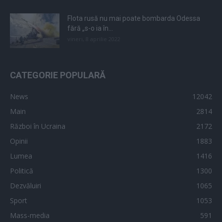
Flota rusă nu mai poate bombarda Odessa
fără „s-o ia în...
vineri, 8 aprilie 2022
CATEGORIE POPULARĂ
News
12042
Main
2814
Război în Ucraina
2172
Opinii
1883
Lumea
1416
Politică
1300
Dezvăluiri
1065
Sport
1053
Mass-media
591