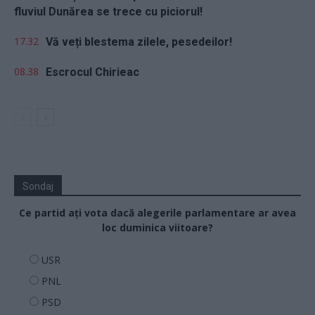
fluviul Dunărea se trece cu piciorul!
17.32
Vă veți blestema zilele, pesedeilor!
08.38
Escrocul Chirieac
Sondaj
Ce partid ați vota dacă alegerile parlamentare ar avea
loc duminica viitoare?
USR
PNL
PSD