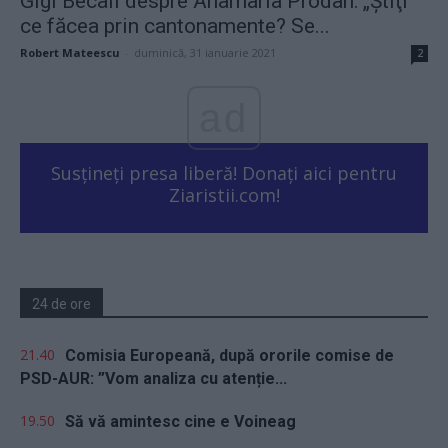
Gigi Becali despre Anamaria Prodan: „Ştiţi
ce făcea prin cantonamente? Se...
Robert Mateescu
-
duminică, 31 ianuarie 2021
2
ad
Susțineți presa liberă! Donați aici pentru
Ziaristii.com!
24 de ore
21.40
Comisia Europeană, după ororile comise de
PSD-AUR: ”Vom analiza cu atenție...
19.50
Să vă amintesc cine e Voineag