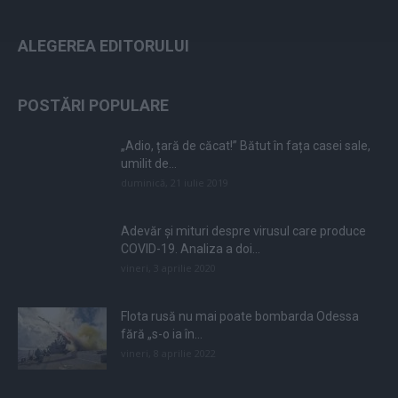
ALEGEREA EDITORULUI
POSTĂRI POPULARE
„Adio, țară de căcat!” Bătut în fața casei sale,
umilit de...
duminică, 21 iulie 2019
Adevăr și mituri despre virusul care produce
COVID-19. Analiza a doi...
vineri, 3 aprilie 2020
Flota rusă nu mai poate bombarda Odessa
fără „s-o ia în...
vineri, 8 aprilie 2022