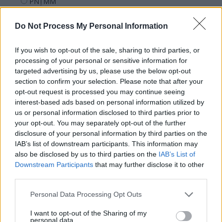
PNȚMM
REPER
Do Not Process My Personal Information
SENS
SOS (Șoșoacă)
If you wish to opt-out of the sale, sharing to third parties, or
POT (Gavrilă)
processing of your personal or sensitive information for
targeted advertising by us, please use the below opt-out
PACE (Peia)
section to confirm your selection. Please note that after your
Acțiunea Conservatoare (Târziu)
opt-out request is processed you may continue seeing
interest-based ads based on personal information utilized by
PDF (Lazarus)
us or personal information disclosed to third parties prior to
PUSL (D. Voiculescu)
your opt-out. You may separately opt-out of the further
disclosure of your personal information by third parties on the
PNȚCD (Pavelescu)
IAB’s list of downstream participants. This information may
PNCR (Terheș)
also be disclosed by us to third parties on the
IAB’s List of
Partidul Patrioților (Surugiu)
Downstream Participants
that may further disclose it to other
third parties.
FAR (Coarnă)
România pe Primul Loc (Ponta)
Personal Data Processing Opt Outs
Altul
I want to opt-out of the Sharing of my
personal data.