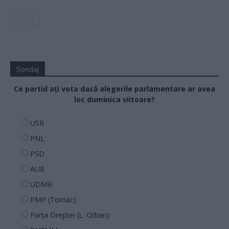
Sondaj
Ce partid ați vota dacă alegerile parlamentare ar avea
loc duminica viitoare?
USR
PNL
PSD
AUR
UDMR
PMP (Tomac)
Forța Dreptei (L. Orban)