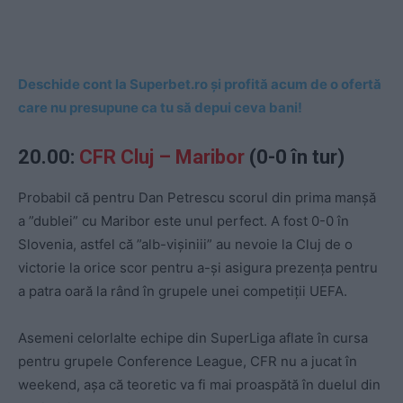
Deschide cont la Superbet.ro și profită acum de o ofertă
care nu presupune ca tu să depui ceva bani!
20.00:
CFR Cluj – Maribor
(0-0 în tur)
Probabil că pentru Dan Petrescu scorul din prima manșă
a ”dublei” cu Maribor este unul perfect. A fost 0-0 în
Slovenia, astfel că ”alb-vișiniii” au nevoie la Cluj de o
victorie la orice scor pentru a-și asigura prezența pentru
a patra oară la rând în grupele unei competiții UEFA.
Asemeni celorlalte echipe din SuperLiga aflate în cursa
pentru grupele Conference League, CFR nu a jucat în
weekend, așa că teoretic va fi mai proaspătă în duelul din