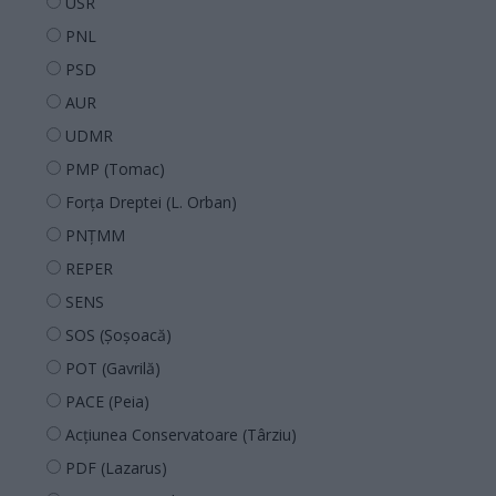
USR
PNL
PSD
AUR
UDMR
PMP (Tomac)
Forța Dreptei (L. Orban)
PNȚMM
REPER
SENS
SOS (Șoșoacă)
POT (Gavrilă)
PACE (Peia)
Acțiunea Conservatoare (Târziu)
PDF (Lazarus)