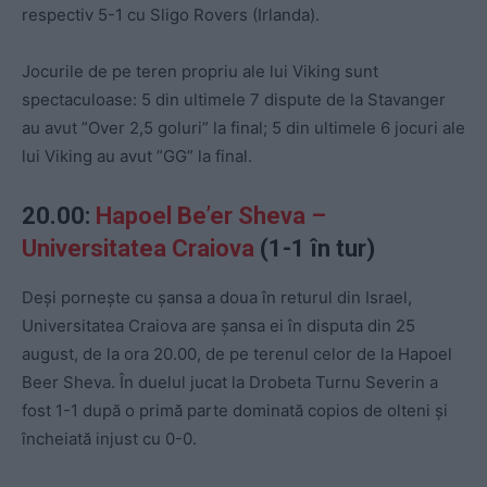
respectiv 5-1 cu Sligo Rovers (Irlanda).
Jocurile de pe teren propriu ale lui Viking sunt
spectaculoase: 5 din ultimele 7 dispute de la Stavanger
au avut ”Over 2,5 goluri” la final; 5 din ultimele 6 jocuri ale
lui Viking au avut ”GG” la final.
20.00:
Hapoel Be’er Sheva –
Universitatea Craiova
(1-1 în tur)
Deși pornește cu șansa a doua în returul din Israel,
Universitatea Craiova are șansa ei în disputa din 25
august, de la ora 20.00, de pe terenul celor de la Hapoel
Beer Sheva. În duelul jucat la Drobeta Turnu Severin a
fost 1-1 după o primă parte dominată copios de olteni și
încheiată injust cu 0-0.