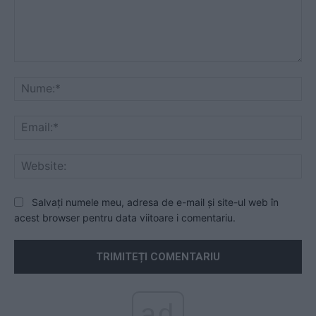
Comentariu:
Nu
Ema
Web
Salvați numele meu, adresa de e-mail și site-ul web în
acest browser pentru data viitoare i comentariu.
ad