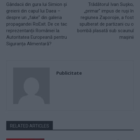
Gândacii din gura lui Simion și
Trădătorul Ivan Sușko,
greierii din capul lui Daea –
„primar” impus de ruși în
despre un „fake” din galeria
regiunea Zaporojie, a fost
propagandei RoExit. De ce tac
spulberat de partizani cu o
reprezentanții României la
bombă plasată sub scaunul
Autoritatea Europeană pentru
mașinii
Siguranța Alimentară?
Publicitate
RELATED ARTICLES