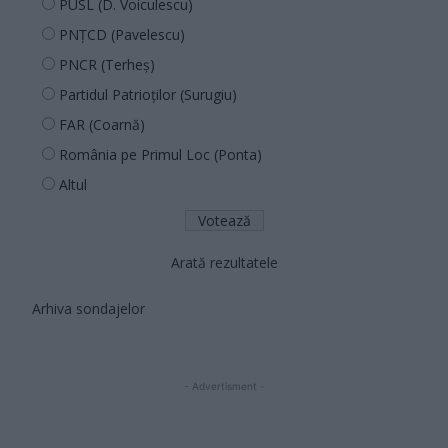
PUSL (D. Voiculescu)
PNȚCD (Pavelescu)
PNCR (Terheș)
Partidul Patrioților (Surugiu)
FAR (Coarnă)
România pe Primul Loc (Ponta)
Altul
Arată rezultatele
Arhiva sondajelor
- Advertisment -