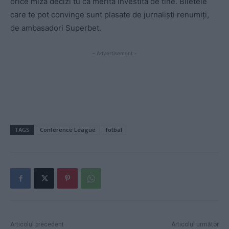
orice miză decizi tu că merită investită de tine. Biletele
care te pot convinge sunt plasate de jurnaliști renumiți,
de ambasadori Superbet.
- Advertisement -
TAGS
Conference League
fotbal
Articolul precedent
Articolul următor