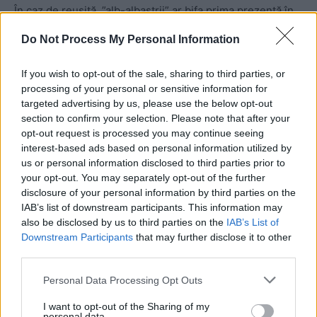
În caz de reușită, ”alb-albaștrii” ar bifa prima prezență în
grupele unei competiții UEFA.
Do Not Process My Personal Information
Câteva detalii statistice: 4 din ultimele 6 ”oficiale” ale
If you wish to opt-out of the sale, sharing to third parties, or
craiovenilor au avut ”0-2 goluri” la final, iar 5 din aceste
processing of your personal or sensitive information for
ultime 6 partide au avut scor strâns la final.
targeted advertising by us, please use the below opt-out
section to confirm your selection. Please note that after your
opt-out request is processed you may continue seeing
Hapoel nu a jucat încă niciun meci în campionatul intern.
interest-based ads based on personal information utilized by
Per total, nu a pierdut niciun duel oficial în sezonul
us or personal information disclosed to third parties prior to
2022/2023. A câștigat Supercupa, la lovituri de la 11
your opt-out. You may separately opt-out of the further
disclosure of your personal information by third parties on the
metri, după ce a fost 1-1 în timpul regulamentar, contra
IAB’s list of downstream participants. This information may
celor de la Maccabi Haifa.
also be disclosed by us to third parties on the
IAB’s List of
Downstream Participants
that may further disclose it to other
În actuala ediție de Conference League, elevii lui Elyaniv
third parties.
Barda au trecut de Dinamo Minsk (2-1 și 1-0), respectiv
Personal Data Processing Opt Outs
Lugano (2-0 și 3-1). Așadar, numai victorii înaintea
„dublei” cu Craiova.
I want to opt-out of the Sharing of my
personal data.