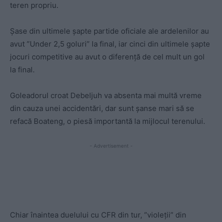
teren propriu.
Șase din ultimele șapte partide oficiale ale ardelenilor au
avut ”Under 2,5 goluri” la final, iar cinci din ultimele șapte
jocuri competitive au avut o diferență de cel mult un gol
la final.
Goleadorul croat Debeljuh va absenta mai multă vreme
din cauza unei accidentări, dar sunt șanse mari să se
refacă Boateng, o piesă importantă la mijlocul terenului.
- Advertisement -
Chiar înaintea duelului cu CFR din tur, ”violeții” din