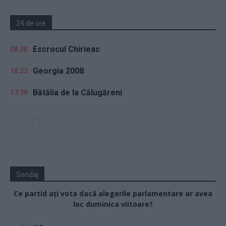
24 de ore
08.38
Escrocul Chirieac
18.22
Georgia 2008
17.39
Bătălia de la Călugăreni
Sondaj
Ce partid ați vota dacă alegerile parlamentare ar avea
loc duminica viitoare?