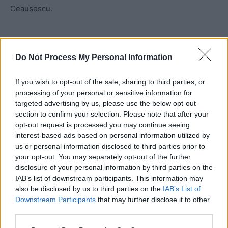
Ceaușescu.
Do Not Process My Personal Information
If you wish to opt-out of the sale, sharing to third parties, or
processing of your personal or sensitive information for
targeted advertising by us, please use the below opt-out
ad
section to confirm your selection. Please note that after your
opt-out request is processed you may continue seeing
interest-based ads based on personal information utilized by
us or personal information disclosed to third parties prior to
your opt-out. You may separately opt-out of the further
disclosure of your personal information by third parties on the
IAB’s list of downstream participants. This information may
also be disclosed by us to third parties on the
IAB’s List of
Downstream Participants
that may further disclose it to other
Dacă vreți să vedeți cu cine avem de-a face, pe Youtube,
third parties.
la „Colecționarul de Istorie”, am făcut trei emisiuni cu
cercetătorul
Andrei Ursu
, în care acesta a explicat cum