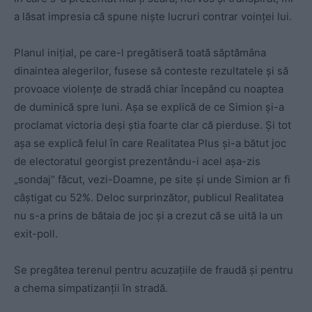
a lăsat impresia că spune niște lucruri contrar voinței lui.
Planul inițial, pe care-l pregătiseră toată săptămâna
dinaintea alegerilor, fusese să conteste rezultatele și să
provoace violențe de stradă chiar începând cu noaptea
de duminică spre luni. Așa se explică de ce Simion și-a
proclamat victoria deși știa foarte clar că pierduse. Și tot
așa se explică felul în care Realitatea Plus și-a bătut joc
de electoratul georgist prezentându-i acel așa-zis
„sondaj“ făcut, vezi-Doamne, pe site și unde Simion ar fi
câștigat cu 52%. Deloc surprinzător, publicul Realitatea
nu s-a prins de bătaia de joc și a crezut că se uită la un
exit-poll.
Se pregătea terenul pentru acuzațiile de fraudă și pentru
a chema simpatizanții în stradă.