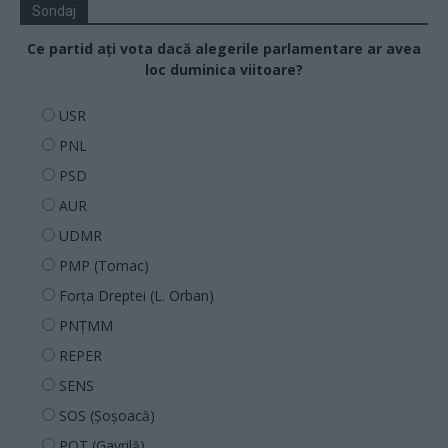
Sondaj
Ce partid ați vota dacă alegerile parlamentare ar avea
loc duminica viitoare?
USR
PNL
PSD
AUR
UDMR
PMP (Tomac)
Forța Dreptei (L. Orban)
PNȚMM
REPER
SENS
SOS (Șoșoacă)
POT (Gavrilă)