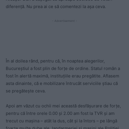
diferență. Nu prea ai ce să comentezi la așa ceva.
- Advertisement -
În al doilea rând, pentru că, în noaptea alegerilor,
Bucureștiul a fost plin de forțe de ordine. Statul român a
fost în alertă maximă, instituțiile erau pregătite. Aflasem
asta dinainte, că e mobilizare întrucât serviciile știau că
se pregătește ceva.
Apoi am văzut cu ochii mei această desfășurare de forțe,
pentru că între orele 0.00 și 2.00 am fost la TVR și am
trecut cu mașina – atât la dus, cât și la întors – pe lângă
foarte multe dube ale Jandarmeriei și mașini ale Poliției.