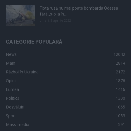
Flota rusă nu mai poate bombarda Odessa
fără „s-o ia în...
vineri, 8 aprilie 2022
CATEGORIE POPULARĂ
News
12042
Main
2814
Război în Ucraina
2172
Opinii
1876
Lumea
1416
Politică
1300
Dezvăluiri
1065
Sport
1053
Mass-media
591