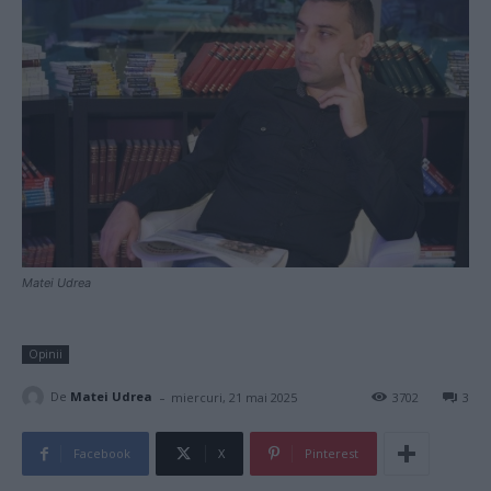
Matei Udrea
Opinii
-
De
Matei Udrea
miercuri, 21 mai 2025
3702
3
Facebook
X
Pinterest