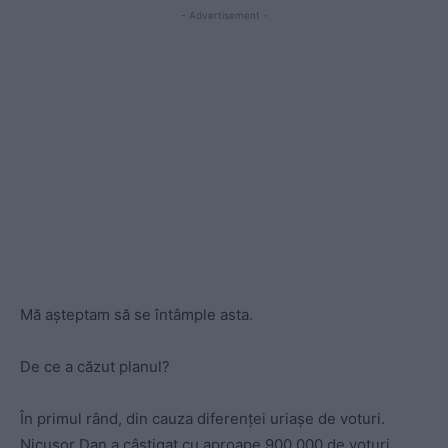
- Advertisement -
Mă așteptam să se întâmple asta.
De ce a căzut planul?
În primul rând, din cauza diferenței uriașe de voturi.
Nicușor Dan a câștigat cu aproape 900.000 de voturi