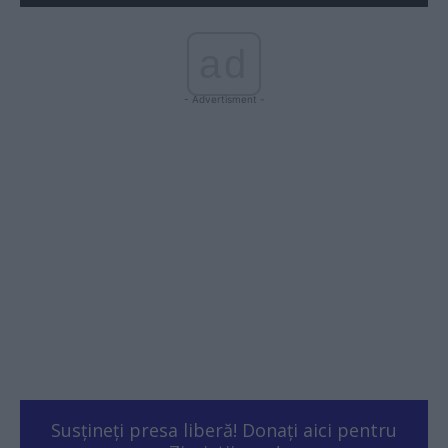
ad
- Advertisment -
Susțineți presa liberă! Donați aici pentru