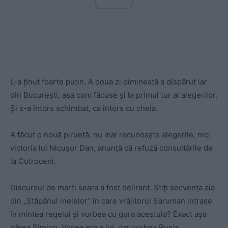
L-a ținut foarte puțin. A doua zi dimineață a dispărut iar
din București, așa cum făcuse și la primul tur al alegerilor.
Și s-a întors schimbat, ca întors cu cheia.
A făcut o nouă piruetă, nu mai recunoaște alegerile, nici
victoria lui Nicușor Dan, anunță că refuză consultările de
la Cotroceni.
Discursul de marți seara a fost delirant. Știți secvența aia
din „Stăpânul inelelor” în care vrăjitorul Saruman intrase
în mintea regelui și vorbea cu gura acestuia? Exact așa
părea Simion. Vocea era a lui, dar vorbea Rusia.