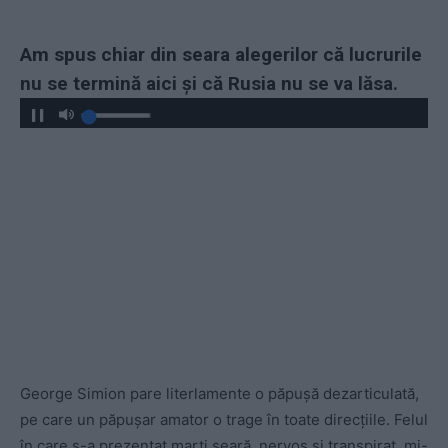
Am spus chiar din seara alegerilor că lucrurile
nu se termină aici și că Rusia nu se va lăsa.
George Simion pare literlamente o păpușă dezarticulată,
pe care un păpușar amator o trage în toate direcțiile. Felul
în care s-a prezentat marți seară, nervos și transpirat, mi-