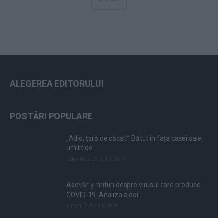
ALEGEREA EDITORULUI
POSTĂRI POPULARE
„Adio, țară de căcat!” Bătut în fața casei sale,
umilit de...
duminică, 21 iulie 2019
Adevăr și mituri despre virusul care produce
COVID-19. Analiza a doi...
vineri, 3 aprilie 2020