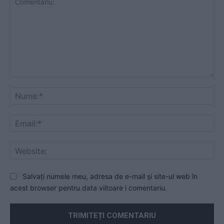
Comentariu:
Nu
Ema
Web
Salvați numele meu, adresa de e-mail și site-ul web în
acest browser pentru data viitoare i comentariu.