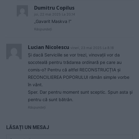
Dumitru Copilus
joi, 22 mai 2025 La 20.14
„Gavarit Maskva !”
Răspundeți
Lucian Nicolescu
vineri, 23 mai 2025 La 8.18
Și dacă Serviciile se vor trezi, vinovații vor da
socoteală pentru trădarea ordinară pe care au
comis-o? Pentru că altfel RECONSTRUCȚIA și
RECONCILIEREA POPORULUI rămân simple vorbe
în vânt.
Sper. Dar pentru moment sunt sceptic. Spun asta și
pentru că sunt bătrân.
Răspundeți
LĂSAȚI UN MESAJ