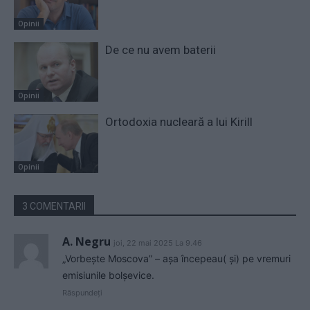
Opinii
De ce nu avem baterii
Opinii
Ortodoxia nucleară a lui Kirill
Opinii
3 COMENTARII
A. Negru
joi, 22 mai 2025 La 9.46
„Vorbește Moscova” – așa începeau( și) pe vremuri
emisiunile bolșevice.
Răspundeți