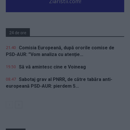
Ziaristii.com!
24 de ore
21.40
Comisia Europeană, după ororile comise de
PSD-AUR: ”Vom analiza cu atenție...
19.50
Să vă amintesc cine e Voineag
08.47
Sabotaj grav al PNRR, de către tabăra anti-
europeană PSD-AUR: pierdem 5...