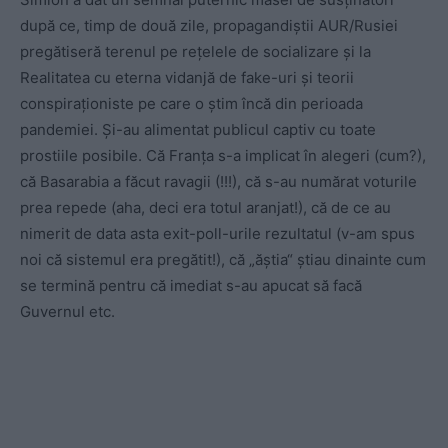
după ce, timp de două zile, propagandiștii AUR/Rusiei
pregătiseră terenul pe rețelele de socializare și la
Realitatea cu eterna vidanjă de fake-uri și teorii
conspiraționiste pe care o știm încă din perioada
pandemiei. Și-au alimentat publicul captiv cu toate
prostiile posibile. Că Franța s-a implicat în alegeri (cum?),
că Basarabia a făcut ravagii (!!!), că s-au numărat voturile
prea repede (aha, deci era totul aranjat!), că de ce au
nimerit de data asta exit-poll-urile rezultatul (v-am spus
noi că sistemul era pregătit!), că „ăștia“ știau dinainte cum
se termină pentru că imediat s-au apucat să facă
Guvernul etc.