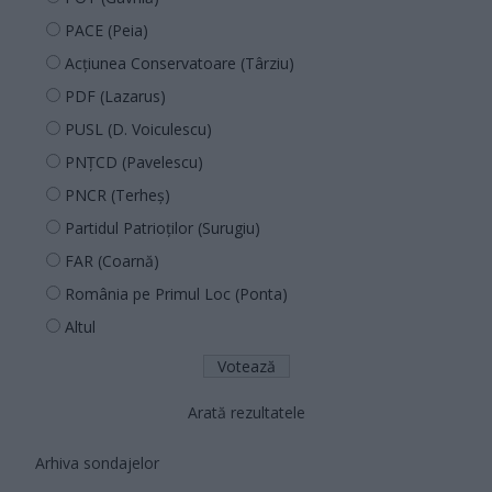
PACE (Peia)
Acțiunea Conservatoare (Târziu)
PDF (Lazarus)
PUSL (D. Voiculescu)
PNȚCD (Pavelescu)
PNCR (Terheș)
Partidul Patrioților (Surugiu)
FAR (Coarnă)
România pe Primul Loc (Ponta)
Altul
Arată rezultatele
Arhiva sondajelor