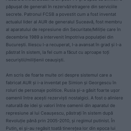
păpușat de generali în rezervă/retragere din serviciile
secrete. Patronul FCSB a povestit cum a fost inventat
actualul lider al AUR de generalul Suceavă, fost membru
al aparatului de represiune din Securitate/Miliție care în
decembrie 1989 a intervenit împotriva populației din
București. Iliescu l-a recuperat, l-a avansat în grad și l-a
păstrat în sistem, la fel cum a făcut cu aproape toți
securiștii/milițienii ceaușiști.
Am scris de foarte multe ori despre sistemul care a
fabricat AUR și i-a inventat pe Simion și Georgescu în
roluri de personaje politice. Rusia și-a găsit foarte ușor
oamenii între acești rezerviști nostalgici. A fost o aliniere
naturală de idei și valori între oamenii din aparatul de
represiune al lui Ceaușescu, păstrați în sistem după
Revoluție până prin 2005-2010, și regimul putinist. În
Putin, ei și-au regăsit toată tinerețea lor din epoca lui