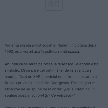
ad
Violența afișată a fost șocantă. Nimeni, niciodată după
1990, nu a vorbit așa în politica românească.
Anunțul că se mută pe rețeaua rusească Telegram este
simbolic. Mi se pare cel puțin la fel de relevant ca și
anunțul făcut de SVR (serviciul de informații externe al
Rusiei) privindu-l pe Călin Georgescu. Este ca și cum
Moscova ne-ar spune de la obraz:
„Da, suntem noi în
spatele acestei acțiuni! Și? Ce veți face?”.
Simion a dat un semnal puternic masei de susținători