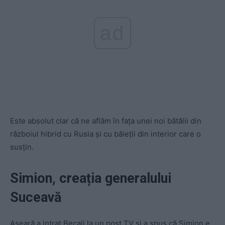
ad
Este absolut clar că ne aflăm în fața unei noi bătălii din
războiul hibrid cu Rusia și cu băieții din interior care o
susțin.
Simion, creația generalului
Suceavă
Aseară a intrat Becali la un post TV și a spus că Simion e