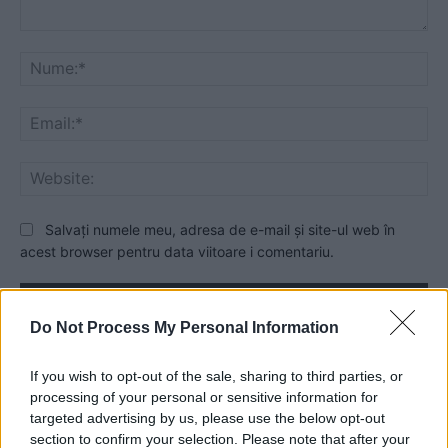
Comentariu:
Nu
Ema
Web
Salvați numele meu, adresa de e-mail și site-ul web în
acest browser pentru data viitoare i comentariu.
Do Not Process My Personal Information
ad
If you wish to opt-out of the sale, sharing to third parties, or
processing of your personal or sensitive information for
targeted advertising by us, please use the below opt-out
- Advertisment -
section to confirm your selection. Please note that after your