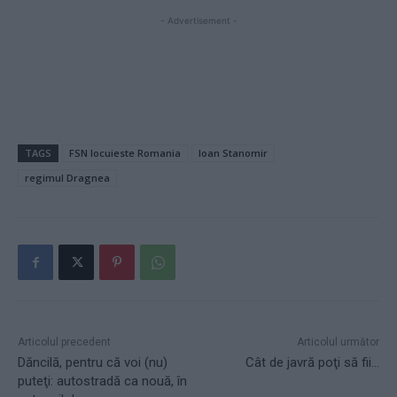
- Advertisement -
TAGS
FSN locuieste Romania
Ioan Stanomir
regimul Dragnea
Articolul precedent
Articolul următor
Dăncilă, pentru că voi (nu)
Cât de javră poţi să fii…
puteţi: autostradă ca nouă, în