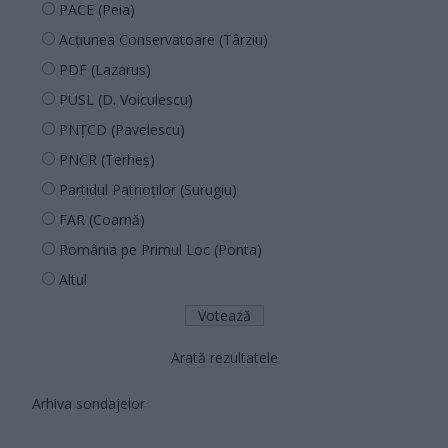
PACE (Peia)
Acțiunea Conservatoare (Târziu)
PDF (Lazarus)
PUSL (D. Voiculescu)
PNȚCD (Pavelescu)
PNCR (Terheș)
Partidul Patrioților (Surugiu)
FAR (Coarnă)
România pe Primul Loc (Ponta)
Altul
Arată rezultatele
Arhiva sondajelor