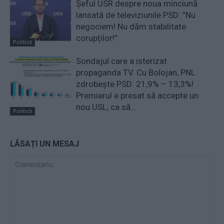
Șeful USR despre noua minciună
lansată de televiziunile PSD: ”Nu
negociem! Nu dăm stabilitate
corupților!”
Politică
Sondajul care a isterizat
propaganda TV. Cu Bolojan, PNL
zdrobește PSD: 21,9% – 13,3%!
Premierul e presat să accepte un
nou USL, ca să...
Politică
LĂSAȚI UN MESAJ