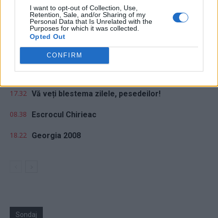
I want to opt-out of Collection, Use,
Retention, Sale, and/or Sharing of my
20.26
Lupta politicii românești cu prezentul
Personal Data that Is Unrelated with the
Purposes for which it was collected.
Opted Out
18.47
Cărbune și picioare-n gard
CONFIRM
18.09
Coaliția antieuropeană PSD–AUR se bucură:
fluviul Dunărea se trece cu piciorul!
17.32
Vă veți blestema zilele, pesedeilor!
08.38
Escrocul Chirieac
18.22
Georgia 2008
Sondaj