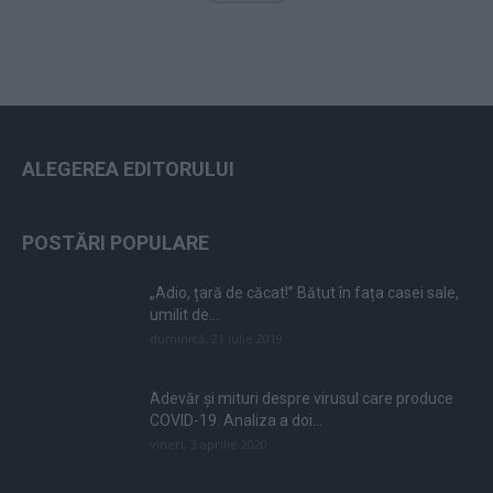
ALEGEREA EDITORULUI
POSTĂRI POPULARE
„Adio, țară de căcat!” Bătut în fața casei sale,
umilit de...
duminică, 21 iulie 2019
Adevăr și mituri despre virusul care produce
COVID-19. Analiza a doi...
vineri, 3 aprilie 2020