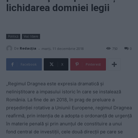
lichidarea domniei legii
Politică
Voci libere
-
De
Redacţia
marți, 11 decembrie 2018
750
0
Facebook
X
Pinterest
„Regimul Dragnea este expresia dramatică şi
neliniştitoare a impasului istoric în care se instalează
România. La fine de an 2018, în prag de preluare a
preşedinţiei rotative a Uniunii Europene, regimul Dragnea
reafirmă, prin intenţia de a adopta o ordonanţă de urgenţă
în materie penală şi prin anunţul de constituire a unui
fond central de investiţii, cele două direcţii pe care se