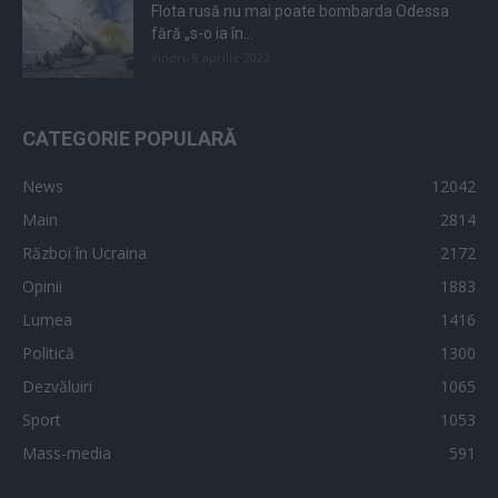
Flota rusă nu mai poate bombarda Odessa
fără „s-o ia în...
vineri, 8 aprilie 2022
CATEGORIE POPULARĂ
News
12042
Main
2814
Război în Ucraina
2172
Opinii
1883
Lumea
1416
Politică
1300
Dezvăluiri
1065
Sport
1053
Mass-media
591