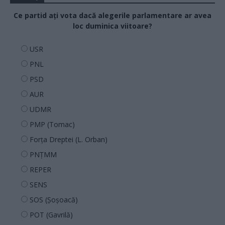
Ce partid ați vota dacă alegerile parlamentare ar avea
loc duminica viitoare?
USR
PNL
PSD
AUR
UDMR
PMP (Tomac)
Forța Dreptei (L. Orban)
PNȚMM
REPER
SENS
SOS (Șoșoacă)
POT (Gavrilă)