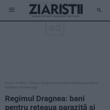
ad
Acasă
Politică
Regimul Dragnea: bani pentru reţeaua parazită şi
lichidarea domniei legii
Regimul Dragnea: bani
pentru reţeaua parazită şi