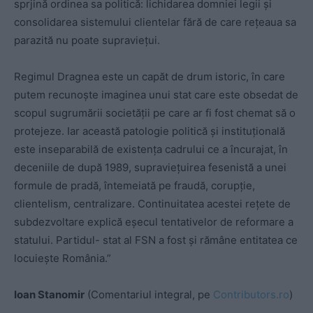
sprjină ordinea sa politică: lichidarea domniei legii şi
consolidarea sistemului clientelar fără de care reţeaua sa
parazită nu poate supravieţui.
Regimul Dragnea este un capăt de drum istoric, în care
putem recunoşte imaginea unui stat care este obsedat de
scopul sugrumării societăţii pe care ar fi fost chemat să o
protejeze. Iar această patologie politică şi instituţională
este inseparabilă de existenţa cadrului ce a încurajat, în
deceniile de după 1989, supravieţuirea fesenistă a unei
formule de pradă, întemeiată pe fraudă, corupţie,
clientelism, centralizare. Continuitatea acestei reţete de
subdezvoltare explică eşecul tentativelor de reformare a
statului. Partidul- stat al FSN a fost şi rămâne entitatea ce
locuieşte România.”
Ioan Stanomir
(Comentariul integral, pe
Contributors.ro
)