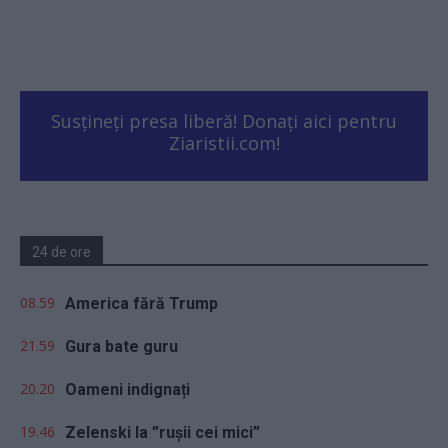
Susțineți presa liberă! Donați aici pentru
Ziaristii.com!
24 de ore
08.59
America fără Trump
21.59
Gura bate guru
20.20
Oameni indignați
19.46
Zelenski la ”rușii cei mici”