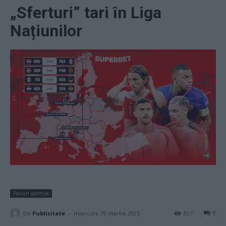
„Sferturi” tari în Liga
Națiunilor
Pariuri sportive
-
De
Publicitate
miercuri, 19 martie 2025
827
0