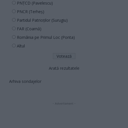
PNȚCD (Pavelescu)
PNCR (Terheș)
Partidul Patrioților (Surugiu)
FAR (Coarnă)
România pe Primul Loc (Ponta)
Altul
Arată rezultatele
Arhiva sondajelor
- Advertisment -