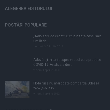
ALEGEREA EDITORULUI
POSTĂRI POPULARE
„Adio, țară de căcat!” Bătut în fața casei sale,
umilit de...
duminică, 21 iulie 2019
Adevăr și mituri despre virusul care produce
COVID-19. Analiza a doi...
vineri, 3 aprilie 2020
Flota rusă nu mai poate bombarda Odessa
fără „s-o ia în...
vineri, 8 aprilie 2022