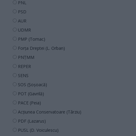
PNL
PSD
AUR
UDMR
PMP (Tomac)
Forța Dreptei (L. Orban)
PNȚMM
REPER
SENS
SOS (Șoșoacă)
POT (Gavrilă)
PACE (Peia)
Acțiunea Conservatoare (Târziu)
PDF (Lazarus)
PUSL (D. Voiculescu)