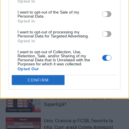
Opted In
I want to opt-out of the Sale of my
Personal Data.
Opted In
I want to opt-out of processing my
Personal Data for Targeted Advertising.
Opted In
RELATED ARTICLES
I want to opt-out of Collection, Use,
Retention, Sale, and/or Sharing of my
Personal Data that Is Unrelated with the
Victoria oaspeților în Superligă, o
Purposes for which it was collected.
raritate. Se schimbă tradiția în
Opted Out
etapa a 3-a?
CONFIRM
Pariuri sportive
Săptămâna europeană decisivă:
cum arată șansele echipelor din
Superligă?
Pariuri sportive
Univ. Craiova și FCSB, favorite la
titlu. Cum arată Cotele Antepost