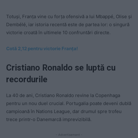
Totuși, Franța vine cu forța ofensivă a lui Mbappé, Olise și
Dembélé, iar istoria recentă este de partea lor: o singură
victorie croată în ultimele 10 confruntări directe.
Cotă 2,12 pentru victorie Franța!
Cristiano Ronaldo se luptă cu
recordurile
La 40 de ani, Cristiano Ronaldo revine la Copenhaga
pentru un nou duel crucial. Portugalia poate deveni dublă
campioană în Nations League, dar drumul spre trofeu
trece printr-o Danemarcă imprevizibilă.
- Advertisement -