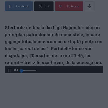
Facebook
X
Pinterest
Sferturile de finală din Liga Națiunilor aduc în
prim-plan patru dueluri de cinci stele, în care
giganții fotbalului european se luptă pentru un
loc în „careul de ași”. Partidele-tur se vor
disputa joi, 20 martie, de la ora 21.45, iar
returul – trei zile mai târziu, de la aceeași oră.