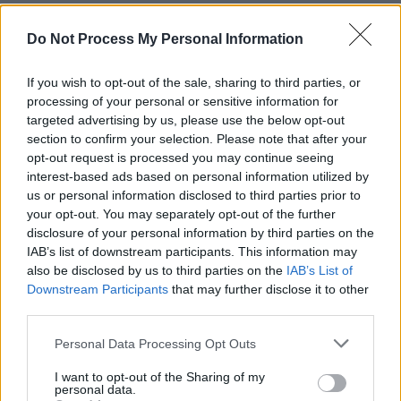
Do Not Process My Personal Information
TAGS
fotbal
Liga Națiunlor
sferturi
superbet
If you wish to opt-out of the sale, sharing to third parties, or
processing of your personal or sensitive information for
targeted advertising by us, please use the below opt-out
section to confirm your selection. Please note that after your
opt-out request is processed you may continue seeing
interest-based ads based on personal information utilized by
us or personal information disclosed to third parties prior to
your opt-out. You may separately opt-out of the further
disclosure of your personal information by third parties on the
Articolul precedent
Articolul următor
IAB’s list of downstream participants. This information may
A murit unul dintre marii
VIDEO. „George Simion l-a
also be disclosed by us to third parties on the
IAB’s List of
fotbaliști ai Moldovei. Ca
înjurat pe Mihai Neamțu, a
Downstream Participants
that may further disclose it to other
antrenor, a dus Oțelul Galați în
vrut să-l bată de față cu
third parties.
cupele europene
toată lumea!”
Personal Data Processing Opt Outs
I want to opt-out of the Sharing of my
personal data.
Publicitate