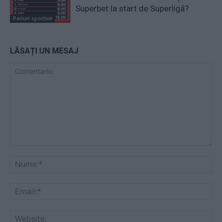
Superbet la start de Superligă?
Pariuri sportive
LĂSAȚI UN MESAJ
Comentariu:
Nu
Ema
Web