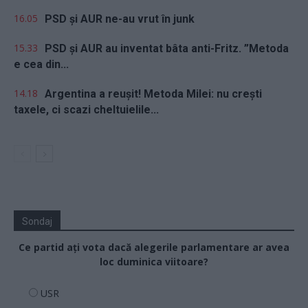
16.05
PSD și AUR ne-au vrut în junk
15.33
PSD și AUR au inventat bâta anti-Fritz. ”Metoda
e cea din...
14.18
Argentina a reușit! Metoda Milei: nu crești
taxele, ci scazi cheltuielile...
Sondaj
Ce partid ați vota dacă alegerile parlamentare ar avea
loc duminica viitoare?
USR