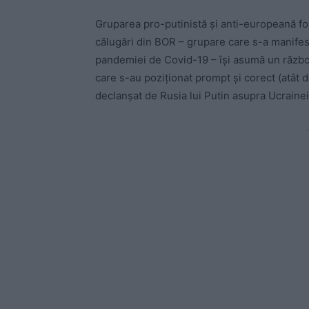
Gruparea pro-putinistă și anti-europeană for
călugări din BOR – grupare care s-a manifesta
pandemiei de Covid-19 – își asumă un război 
care s-au poziționat prompt și corect (atât d
declanșat de Rusia lui Putin asupra Ucraine
-