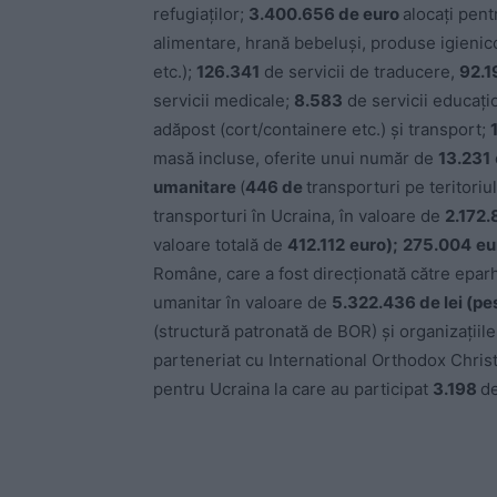
refugiaților;
3.400.656 de euro
alocați pent
alimentare, hrană bebeluși, produse igienic
etc.);
126.341
de servicii de traducere,
92.1
servicii medicale;
8.583
de servicii educațio
adăpost (cort/containere etc.) și transport;
masă incluse, oferite unui număr de
13.231
umanitare
(
446 de
transporturi pe teritoriu
transporturi în Ucraina, în valoare de
2.172.
valoare totală de
412.112
euro);
275.004
eu
Române, care a fost direcționată către eparh
umanitar în valoare de
5.322.436 de lei (pe
(structură patronată de BOR) și organizațiile
parteneriat cu International Orthodox Chri
pentru Ucraina la care au participat
3.198
de