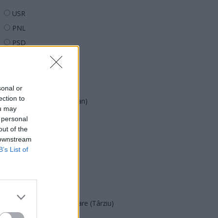
USR
PNL
PSD
AUR
UDMR
PMP (Tomac)
sonal or
ection to
Forța Dreptei (L. Orban)
ou may
PNȚMM
 personal
out of the
REPER
 downstream
SENS
B’s List of
SOS (Șoșoacă)
POT (Gavrilă)
PACE (Peia)
Acțiunea Conservatoare (Târziu)
PDF (Lazarus)