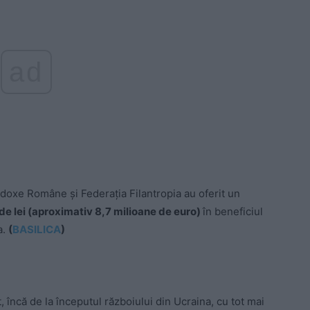
ad
rtodoxe Române și Federația Filantropia au oferit un
e lei (aproximativ 8,7 milioane de euro)
în beneficiul
a.
(
BASILICA
)
încă de la începutul războiului din Ucraina, cu tot mai