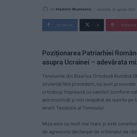
-
De
Vladimir Munteanu
sâmbătă, 22 aprilie 2023
Facebook
X
Pinterest
Poziționarea Patriarhiei Române
asupra Ucrainei – adevărata miz
Tensiunile din Biserica Ortodoxă Română (B
virulență fără precedent, nu sunt provocate 
ortodocși împreună cu catolicii (conform ca
astronomică) și nici neapărat de ieșirile pe
ierarh Teodosie al Tomisului.
Miza este cu mult mai mare și este constitui
de agresiune declanșat de criminalul de răz