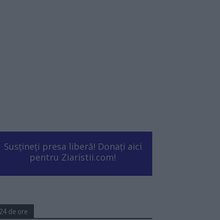
Susțineți presa liberă! Donați aici
pentru Ziaristii.com!
24 de ore