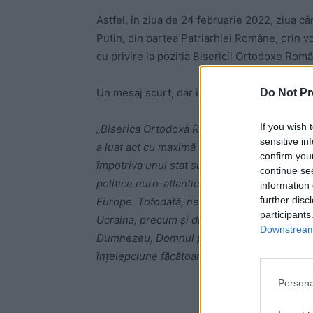
Astfel, în ziua de 24 februarie 2022, ziua câ
Putin, din partea Patriarhiei Române, prin v
cu privire la poziția Bisericii Ortodoxe Româ
Un mesaj scurt, dar încărcat de semnificații:
Do Not Pr
If you wish 
„Biserica Ortodoxă Română, ca și celelalte 
sensitive in
a luat act cu maximă îngrijorare de începere
confirm you
împotriva unui stat suveran şi independent.
continue se
politice euro-atlantice mai pot găsi calea unu
information 
further disc
Europe. Totodată, ne exprimăm deplina solida
participants
Ucraina, precum și disponibilitatea de a-i a
Downstream 
Dumnezeu, Domnul păcii, al dreptății și al iu
înțelepciune făcătoare de pace tuturor condu
Persona
-