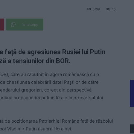
3499
15
WhatsApp
 față de agresiunea Rusiei lui Putin
ă a tensiunilor din BOR.
OR), care au răbufnit în agora românească cu o
de chestiunea celebrării datei Paștilor de către
lendarului gregorian, corect din perspectivă
 tarlaua propagandei putiniste ale controversatului
tă de poziționarea Patriarhiei Române față de războiul
boi Vladimir Putin asupra Ucrainei.