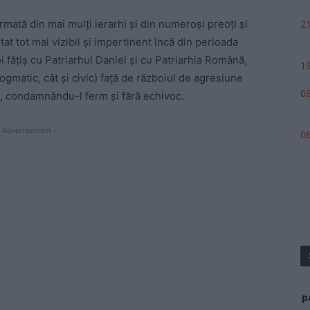
21
mată din mai mulți ierarhi și din numeroși preoți și
t tot mai vizibil și impertinent încă din perioada
fățiș cu Patriarhul Daniel și cu Patriarhia Română,
19
ogmatic, cât și civic) față de războiul de agresiune
08
i, condamnându-l ferm și fără echivoc.
 Advertisement -
06
p