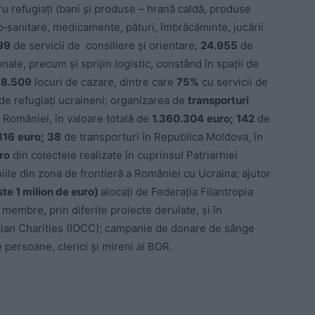
ru refugiați (bani și produse – hrană caldă, produse
o‑sanitare, medicamente, pături, îmbrăcăminte, jucării
99
de servicii de consiliere și orientare;
24.955
de
nale, precum și sprijin logistic, constând în spații de
18.509
locuri de cazare, dintre care
75%
cu servicii de
de refugiați ucraineni; organizarea de
transporturi
l României, în valoare totală de
1.360.304
euro;
142
de
816
euro;
38
de transporturi în Republica Moldova, în
ro
din colectele realizate în cuprinsul Patriarhiei
iile din zona de frontieră a României cu Ucraina; ajutor
ste 1 milion de euro)
alocați de Federaţia Filantropia
 membre, prin diferite proiecte derulate, şi în
stian Charities (IOCC); campanie de donare de sânge
 persoane, clerici și mireni ai BOR.