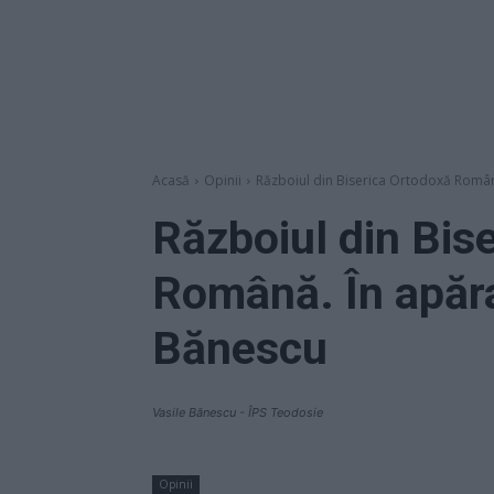
Acasă
Opinii
Războiul din Biserica Ortodoxă Română
Războiul din Bis
Română. În apăra
Bănescu
Vasile Bănescu - ÎPS Teodosie
Opinii