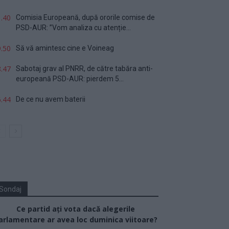
.40
Comisia Europeană, după ororile comise de
PSD-AUR: ”Vom analiza cu atenție...
.50
Să vă amintesc cine e Voineag
.47
Sabotaj grav al PNRR, de către tabăra anti-
europeană PSD-AUR: pierdem 5...
.44
De ce nu avem baterii
Sondaj
Ce partid ați vota dacă alegerile
arlamentare ar avea loc duminica viitoare?