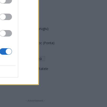
PUSL (D. Voiculescu)
PNȚCD (Pavelescu)
PNCR (Terheș)
Partidul Patrioților (Surugiu)
FAR (Coarnă)
România pe Primul Loc (Ponta)
Altul
Arată rezultatele
Arhiva sondajelor
- Advertisment -