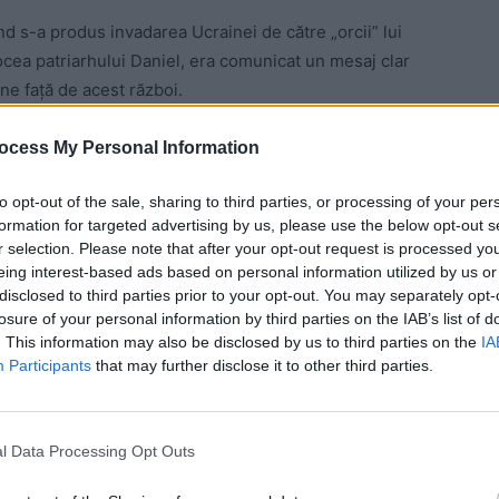
nd s-a produs invadarea Ucrainei de către „orcii” lui
ocea patriarhului Daniel, era comunicat un mesaj clar
ne față de acest război.
ocess My Personal Information
to opt-out of the sale, sharing to third parties, or processing of your per
instituții importante din România și Uniunea Europeană,
formation for targeted advertising by us, please use the below opt-out s
a războiului din Ucraina, război declanșat de Rusia
r selection. Please note that after your opt-out request is processed y
 Ne exprimăm pe această cale speranța că forțele
eing interest-based ads based on personal information utilized by us or
i dialog pacificator, spre binele Ucrainei și al întregii
disclosed to third parties prior to your opt-out. You may separately opt-
losure of your personal information by third parties on the IAB’s list of
ritate cu creștinii români ortodocși care trăiesc în
. This information may also be disclosed by us to third parties on the
IA
juta după propriile noastre puteri. Ne rugăm Milostivului
Participants
that may further disclose it to other third parties.
birii, să dăruiască ocrotire poporului ucrainean și
cătorilor politici responsabili”.
(
BASILICA
)
l Data Processing Opt Outs
 Advertisement -