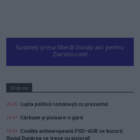
Susțineți presa liberă! Donați aici pentru
Ziaristii.com!
24 de ore
20.26
Lupta politicii românești cu prezentul
18.47
Cărbune și picioare-n gard
18.09
Coaliția antieuropeană PSD–AUR se bucură:
fluviul Dunărea se trece cu piciorul!