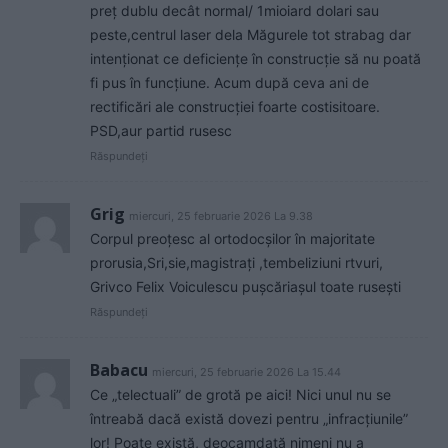
preț dublu decât normal/ 1mioiard dolari sau
peste,centrul laser dela Măgurele tot strabag dar
intenționat ce deficiențe în construcție să nu poată
fi pus în funcțiune. Acum după ceva ani de
rectificări ale construcției foarte costisitoare.
PSD,aur partid rusesc
Răspundeți
Grig
miercuri, 25 februarie 2026 La 9.38
Corpul preoțesc al ortodocșilor în majoritate
prorusia,Sri,sie,magistrați ,tembeliziuni rtvuri,
Grivco Felix Voiculescu pușcăriașul toate rusești
Răspundeți
Babacu
miercuri, 25 februarie 2026 La 15.44
Ce „telectuali” de grotă pe aici! Nici unul nu se
întreabă dacă există dovezi pentru „infracțiunile”
lor! Poate există, deocamdată nimeni nu a