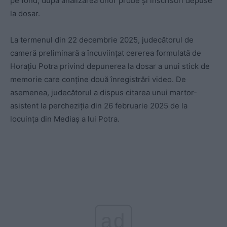
pe fond, după analizarea unor probe şi înscrisuri depuse
la dosar.
La termenul din 22 decembrie 2025, judecătorul de
cameră preliminară a încuviinţat cererea formulată de
Horaţiu Potra privind depunerea la dosar a unui stick de
memorie care conţine două înregistrări video. De
asemenea, judecătorul a dispus citarea unui martor-
asistent la percheziţia din 26 februarie 2025 de la
locuinţa din Mediaş a lui Potra.
ad