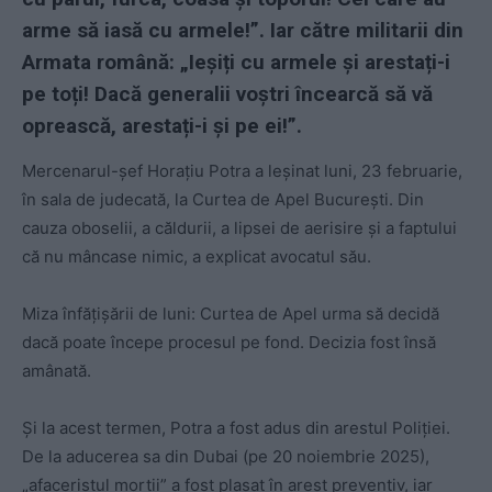
arme să iasă cu armele!”. Iar către militarii din
Armata română: „Ieșiți cu armele și arestați-i
pe toți! Dacă generalii voștri încearcă să vă
oprească, arestați-i și pe ei!”.
Mercenarul-șef Horaţiu Potra a leşinat luni, 23 februarie,
în sala de judecată, la Curtea de Apel Bucureşti. Din
cauza oboselii, a căldurii, a lipsei de aerisire și a faptului
că nu mâncase nimic, a explicat avocatul său.
Miza înfățișării de luni: Curtea de Apel urma să decidă
dacă poate începe procesul pe fond. Decizia fost însă
amânată.
Și la acest termen, Potra a fost adus din arestul Poliției.
De la aducerea sa din Dubai (pe 20 noiembrie 2025),
„afaceristul morții” a fost plasat în arest preventiv, iar