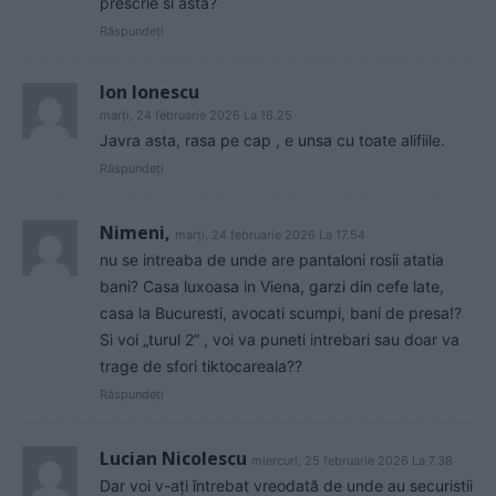
prescrie si asta?
Răspundeți
Ion Ionescu
marți, 24 februarie 2026 La 16.25
Javra asta, rasa pe cap , e unsa cu toate alifiile.
Răspundeți
Nimeni,
marți, 24 februarie 2026 La 17.54
nu se intreaba de unde are pantaloni rosii atatia
bani? Casa luxoasa in Viena, garzi din cefe late,
casa la Bucuresti, avocati scumpi, bani de presa!?
Si voi „turul 2” , voi va puneti intrebari sau doar va
trage de sfori tiktocareala??
Răspundeți
Lucian Nicolescu
miercuri, 25 februarie 2026 La 7.38
Dar voi v-ați întrebat vreodată de unde au securistii