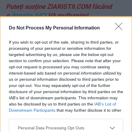
Puteți susține ZIARISTII.COM făcând
o
donație AICI.
Vă mulțumim!
Do Not Process My Personal Information
CITIȚI ȘI:
If you wish to opt-out of the sale, sharing to third parties, or
*
Lider PSD către Ciolacu: „Ai făcut sau n-ai
processing of your personal or sensitive information for
targeted advertising by us, please use the below opt-out
făcut 9,3% deficit? S-a aruncat cu banii și la
section to confirm your selection. Please note that after your
câini” / „Jucăm alba-neagra de 6 luni. Bolojan
opt-out request is processed you may continue seeing
își face treaba”
interest-based ads based on personal information utilized by
us or personal information disclosed to third parties prior to
your opt-out. You may separately opt-out of the further
*
La a șasea încercare, CCR a decis: legea
disclosure of your personal information by third parties on the
pensiilor speciale e constituțională! Un PSD-ist
IAB’s list of downstream participants. This information may
also be disclosed by us to third parties on the
IAB’s List of
a „trădat” la vot: 6-3 în loc de 5-4
Downstream Participants
that may further disclose it to other
third parties.
*
Judecătoarea „M-a sunat Lia” se pensionează
Personal Data Processing Opt Outs
la 51 de ani, cu cel puțin 5.500 de euro pe lună!