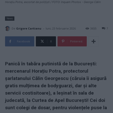
Horațiu Potra, escortat de polițiști / FOTO: Inquam Photos - George Călin
News
-
De
Grigore Cartianu
luni, 23 februarie 2026
3655
7
Facebook
X
Pinterest
Panică în tabăra putinistă de la București:
mercenarul Horațiu Potra, protectorul
șarlatanului Călin Georgescu (căruia îi asigură
gratis mulțimea de bodyguarzi, dar și alte
servicii costisitoare), a leșinat în sala de
judecată, la Curtea de Apel București! Cei doi
sunt colegi de dosar, pentru violențele puse la