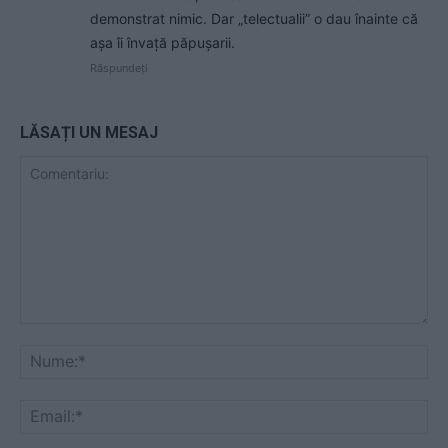
demonstrat nimic. Dar „telectualii” o dau înainte că
așa îi învață păpușarii.
Răspundeți
LĂSAȚI UN MESAJ
Comentariu:
Nu
Ema