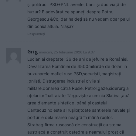
și politrucii PSD+PNL averile, banii și duc viață de
huzur? E adevărat ce spuneți despre Potra,
Georgescu &Co, dar haideți să nu vedem doar paiul
din ochiul altuia. N’așa?
Răspundeți
Grig
miercuri, 25 februarie 2026 La 9.37
Lucian ai dreptate. 36 de ani de jefuire a României.
Devalizarea României de 4500miliarde de dolari in
buzunarele mafiei ruse PSD,securiștii,magistrați
,pnlisti. Distrugerea industriei civile și
militare,donarea cătră Rusie. Petrol,gaze,siderurgia
oțelurilor înalt aliate Târgoviște aluminiu Slatina ,apă
grea,diamante sintetice .până și castelul
Cantacuzino este al rușilor,toate șantierele navale și
porturile dela marea neagră în mână rușilor.
Strabag firma rusească de construcții cu stema
austriacă a construit catedrala neamului prost că