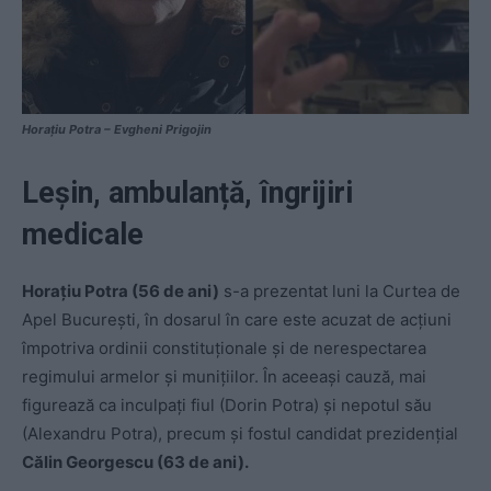
Horațiu Potra – Evgheni Prigojin
Leșin, ambulanță, îngrijiri
medicale
Horaţiu Potra (56 de ani)
s-a prezentat luni la Curtea de
Apel București, în dosarul în care este acuzat de acţiuni
împotriva ordinii constituţionale şi de nerespectarea
regimului armelor şi muniţiilor. În aceeași cauză, mai
figurează ca inculpați fiul (Dorin Potra) și nepotul său
(Alexandru Potra), precum și fostul candidat prezidențial
Călin Georgescu (63 de ani).