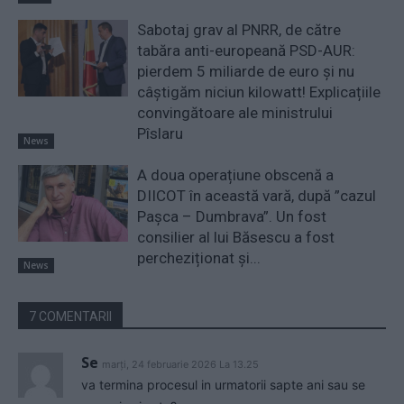
Sabotaj grav al PNRR, de către
tabăra anti-europeană PSD-AUR:
pierdem 5 miliarde de euro și nu
câștigăm niciun kilowatt! Explicațiile
convingătoare ale ministrului
Pîslaru
News
A doua operațiune obscenă a
DIICOT în această vară, după ”cazul
Pașca – Dumbrava”. Un fost
consilier al lui Băsescu a fost
percheziționat și...
News
7 COMENTARII
Se
marți, 24 februarie 2026 La 13.25
va termina procesul in urmatorii sapte ani sau se