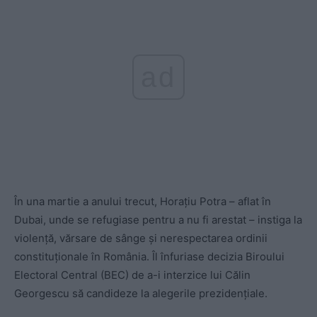
ad
În una martie a anului trecut, Horațiu Potra – aflat în
Dubai, unde se refugiase pentru a nu fi arestat – instiga la
violență, vărsare de sânge și nerespectarea ordinii
constituționale în România. Îl înfuriase decizia Biroului
Electoral Central (BEC) de a-i interzice lui Călin
Georgescu să candideze la alegerile prezidențiale.