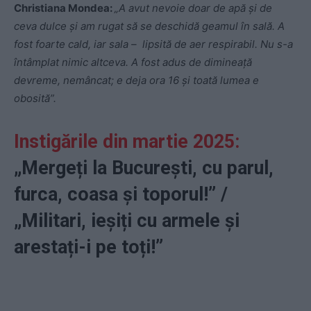
Christiana Mondea:
„A avut nevoie doar de apă și de
ceva dulce și am rugat să se deschidă geamul în sală. A
fost foarte cald, iar sala – lipsită de aer respirabil. Nu s-a
întâmplat nimic altceva. A fost adus de dimineață
devreme, nemâncat; e deja ora 16 și toată lumea e
obosită”.
Instigările din martie 2025:
„Mergeți la București, cu parul,
furca, coasa și toporul!” /
„Militari, ieșiți cu armele și
arestați-i pe toți!”