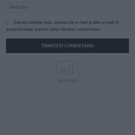
Web
Salvați numele meu, adresa de e-mail și site-ul web în
acest browser pentru data viitoare i comentariu.
ad
- Advertisment -