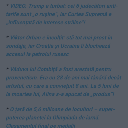
*
VIDEO. Trump a turbat: cei 6 judecători anti-
tarife sunt „o rușine”, iar Curtea Supremă e
„influențată de interese străine”!
*
Viktor Orban e încolțit: stă tot mai prost în
sondaje, iar Croația și Ucraina îi blochează
accesul la petrolul rusesc
*
Văduva lui Cotabiță a fost arestată pentru
proxenetism. Era cu 28 de ani mai tânără decât
artistul, cu care a conviețuit 8 ani. La 5 luni de
la moartea lui, Alina s-a apucat de „produs”!
*
O țară de 5,6 milioane de locuitori – super-
puterea planetei la Olimpiada de iarnă.
Clasamentul final pe medalii