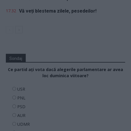
17.32
Vă veți blestema zilele, pesedeilor!
Sondaj
Ce partid ați vota dacă alegerile parlamentare ar avea
loc duminica viitoare?
USR
PNL
PSD
AUR
UDMR