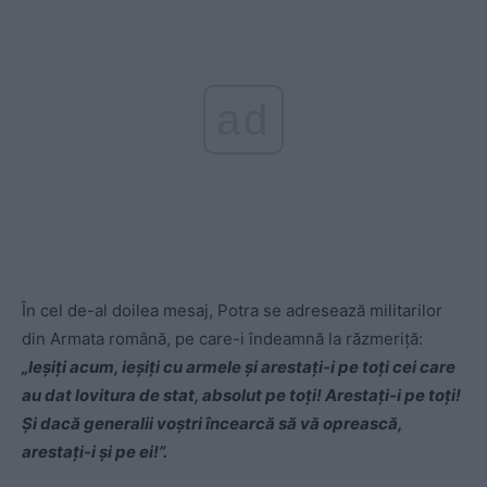
ad
În cel de-al doilea mesaj, Potra se adresează militarilor
din Armata română, pe care-i îndeamnă la răzmeriță:
„Ieșiți acum, ieșiți cu armele și arestați-i pe toți cei care
au dat lovitura de stat, absolut pe toți! Arestați-i pe toți!
Și dacă generalii voștri încearcă să vă oprească,
arestați-i și pe ei!”.