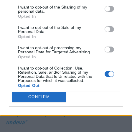
I want to opt-out of the Sharing of my
personal data.
*
Cei 10 lideri PNL pe care vrea să-i schimbe
Opted In
Bolojan, dar se opune „tabăra Thuma”.
I want to opt-out of the Sale of my
Conform Statutului PNL, demiterea lor e
Personal Data.
Opted In
obligatorie
I want to opt-out of processing my
Personal Data for Targeted Advertising.
*
Aflată la shopping în Dubai, Anca
Opted In
Alexandrescu le-a cerut „patrioților” să se uite
I want to opt-out of Collection, Use,
3 ore la un ecran gol!
Retention, Sale, and/or Sharing of my
Personal Data that Is Unrelated with the
Purposes for which it was collected.
Opted Out
*
VIDEO. Primarul PSD din Galați susține
angajarea amantelor în instituțiile publice! „Nu
CONFIRM
sunt aduse din Pakistan sau Congo. Sunt tot
cetățeni români, au dreptul să muncească
undeva”