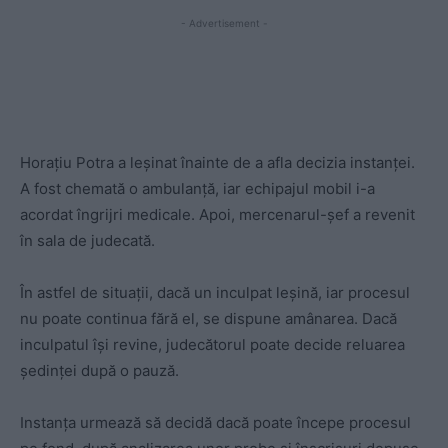
- Advertisement -
Horaţiu Potra a leşinat înainte de a afla decizia instanței.
A fost chemată o ambulanţă, iar echipajul mobil i-a
acordat îngrijri medicale. Apoi, mercenarul-șef a revenit
în sala de judecată.
În astfel de situaţii, dacă un inculpat leşină, iar procesul
nu poate continua fără el, se dispune amânarea. Dacă
inculpatul îşi revine, judecătorul poate decide reluarea
şedinţei după o pauză.
Instanţa urmează să decidă dacă poate începe procesul