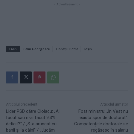
- Advertisement -
TAGS
Călin Georgescu
Horațiu Potra
leșin
Articolul precedent
Articolul următor
Lider PSD către Ciolacu: „Ai
Fost ministru: „În Vest nu
făcut sau n-ai făcut 9,3%
există spor de doctorat”.
deficit?” / „S-a aruncat cu
Competențele doctorale se
banii și la câini” / „Jucăm
regăsesc în salariu