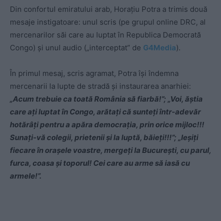
Din confortul emiratului arab, Horațiu Potra a trimis două
mesaje instigatoare: unul scris (pe grupul online DRC, al
mercenarilor săi care au luptat în Republica Democrată
Congo) și unul audio („interceptat” de
G4Media
).
În primul mesaj, scris agramat, Potra își îndemna
mercenarii la lupte de stradă și instaurarea anarhiei:
„Acum trebuie ca toată România să fiarbă!”; „Voi, ăștia
care ați luptat în Congo, arătați că sunteți într-adevăr
hotărâți pentru a apăra democrația, prin orice mijloc!!!
Sunați-vă colegii, prietenii și la luptă, băieți!!!”; „Ieșiți
fiecare în orașele voastre, mergeți la București, cu parul,
furca, coasa și toporul! Cei care au arme să iasă cu
armele!”.