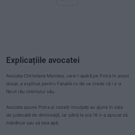
Explicațiile avocatei
Avocata Christiana Mondea, care-l apără pe Potra în acest
dosar, a explicat pentru Fanatik.ro de ce crede că i s-a
făcut rău clientului său.
Avocata spune Potra și ceilalți inculpați au ajuns în sala
de judecată de dimineață, iar până la ora 16 n-a apucat să
mănânce sau să bea apă.