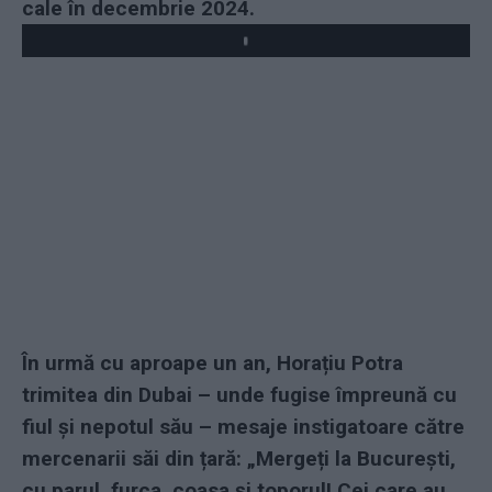
cale în decembrie 2024.
Play
În urmă cu aproape un an, Horațiu Potra
trimitea din Dubai – unde fugise împreună cu
fiul și nepotul său – mesaje instigatoare către
mercenarii săi din țară: „Mergeți la București,
cu parul, furca, coasa și toporul! Cei care au