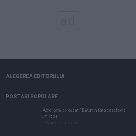
ad
ALEGEREA EDITORULUI
POSTĂRI POPULARE
„Adio, țară de căcat!” Bătut în fața casei sale,
umilit de...
duminică, 21 iulie 2019