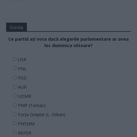
Sondaj
Ce partid ați vota dacă alegerile parlamentare ar avea
loc duminica viitoare?
USR
PNL
PSD
AUR
UDMR
PMP (Tomac)
Forța Dreptei (L. Orban)
PNȚMM
REPER