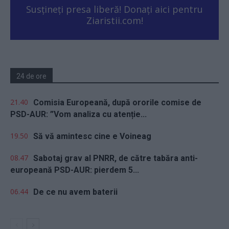
Susțineți presa liberă! Donați aici pentru
Ziaristii.com!
24 de ore
21.40
Comisia Europeană, după ororile comise de
PSD-AUR: ”Vom analiza cu atenție...
19.50
Să vă amintesc cine e Voineag
08.47
Sabotaj grav al PNRR, de către tabăra anti-
europeană PSD-AUR: pierdem 5...
06.44
De ce nu avem baterii