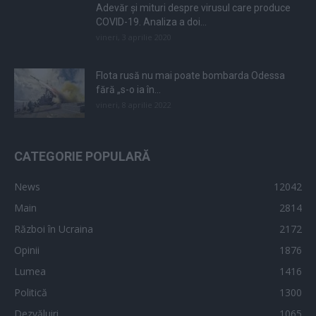
Adevăr și mituri despre virusul care produce
COVID-19. Analiza a doi...
vineri, 3 aprilie 2020
Flota rusă nu mai poate bombarda Odessa
fără „s-o ia în...
vineri, 8 aprilie 2022
CATEGORIE POPULARĂ
News
12042
Main
2814
Război în Ucraina
2172
Opinii
1876
Lumea
1416
Politică
1300
Dezvăluiri
1065