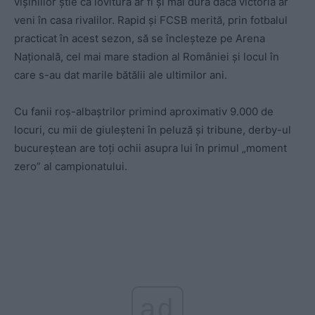
vișiniilor știe că lovitura ar fi și mai dură dacă victoria ar
veni în casa rivalilor. Rapid și FCSB merită, prin fotbalul
practicat în acest sezon, să se încleșteze pe Arena
Națională, cel mai mare stadion al României și locul în
care s-au dat marile bătălii ale ultimilor ani.
Cu fanii roș-albaștrilor primind aproximativ 9.000 de
locuri, cu mii de giuleșteni în peluză și tribune, derby-ul
bucureștean are toți ochii asupra lui în primul „moment
zero” al campionatului.
ad