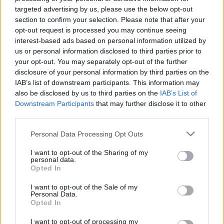
targeted advertising by us, please use the below opt-out
section to confirm your selection. Please note that after your
opt-out request is processed you may continue seeing
interest-based ads based on personal information utilized by
us or personal information disclosed to third parties prior to
Articolul precedent
Articolul următor
your opt-out. You may separately opt-out of the further
VICTORIE ISTORICĂ:
VIDEO. Un detașament de
disclosure of your personal information by third parties on the
România câștigă „procesul
asalt al Rusiei este nimicit în
IAB’s list of downstream participants. This information may
Roșia Montană”! Nu vom plăti
mai puțin de două minute.
also be disclosed by us to third parties on the
IAB’s List of
nicio despăgubire. Rămânem
Ucrainenii folosesc blindatul
Downstream Participants
that may further disclose it to other
cu aurul, cu banii și fără
american Bradley și drone de
third parties.
cianuri
atac
Personal Data Processing Opt Outs
I want to opt-out of the Sharing of my
personal data.
Publicitate
Opted In
I want to opt-out of the Sale of my
Personal Data.
Opted In
I want to opt-out of processing my