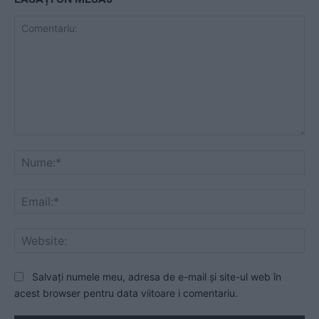
Comentariu:
Nu
Ema
Web
Salvați numele meu, adresa de e-mail și site-ul web în
acest browser pentru data viitoare i comentariu.