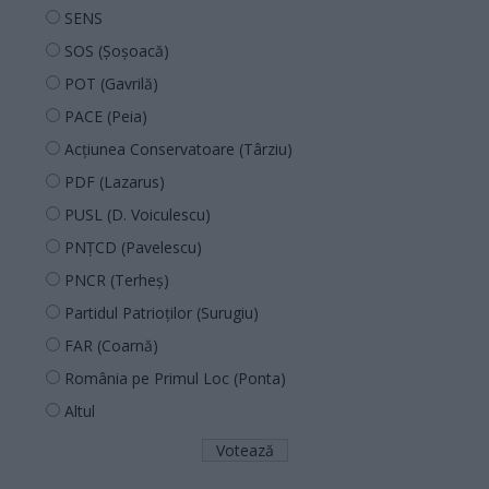
SENS
SOS (Șoșoacă)
POT (Gavrilă)
PACE (Peia)
Acțiunea Conservatoare (Târziu)
PDF (Lazarus)
PUSL (D. Voiculescu)
PNȚCD (Pavelescu)
PNCR (Terheș)
Partidul Patrioților (Surugiu)
FAR (Coarnă)
România pe Primul Loc (Ponta)
Altul