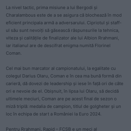
La nivel tactic, prima misiune a lui Bergodi și
Charalambous este de a se asigura că blochează în mod
eficient principala armă a adversarului. Cipriotul și staff-
ul său sunt nevoiți să găsească răspunsurile la tehnica,
viteza și calitățile de finalizator ale lui Albion Rrahmani,
iar italianul are de descifrat enigma numită Florinel
Coman.
Cel mai bun marcator al campionatului, la egalitate cu
colegul Darius Olaru, Coman e în cea ma bună formă din
carieră, dă dovezi de leadership și iese în față ori de câte
ori e nevoie de el. Obișnuit, în lipsa lui Olaru, să decidă
ultimele meciuri, Coman are pe acest final de sezon o
miză triplă: medalia de campion, titlul de golgheter și un
loc în echipa de start a României la Euro 2024.
Pentru Rrahmani, Rapid – FCSB e un meci al