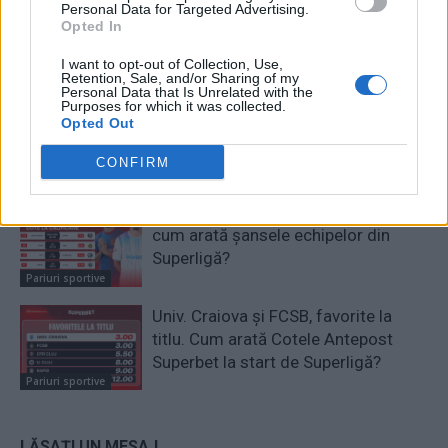
Personal Data for Targeted Advertising.
Opted In
RELATED ARTICLES
I want to opt-out of Collection, Use,
Retention, Sale, and/or Sharing of my
Personal Data that Is Unrelated with the
Purposes for which it was collected.
Victoria oaspeților în Superligă, o
Opted Out
raritate. Se schimbă tradiția în
etapa a 3-a?
CONFIRM
Pariuri sportive
Săptămâna europeană decisivă:
cum arată șansele echipelor din
Superligă?
Pariuri sportive
Univ. Craiova și FCSB, favorite la
titlu. Cum arată Cotele Antepost
Superbet la start de Superligă?
Pariuri sportive
LĂSAȚI UN MESAJ