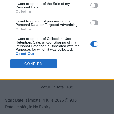
SUA
(2%, 3 Votes)
I want to opt-out of the Sale of my
Personal Data.
Opted In
Paraguay
(1%, 2 Votes)
I want to opt-out of processing my
Personal Data for Targeted Advertising.
Belgia
(1%, 1 Votes)
Opted In
Columbia
(1%, 1 Votes)
I want to opt-out of Collection, Use,
Retention, Sale, and/or Sharing of my
Personal Data that Is Unrelated with the
Mexic
(1%, 1 Votes)
Purposes for which it was collected.
Opted Out
Canada
(0%, 0 Votes)
CONFIRM
Elveția
(0%, 0 Votes)
Voturi în total:
185
Start Date: sâmbătă, 4 iulie 2026 @ 9.16
Data de sfârșit: No Expiry