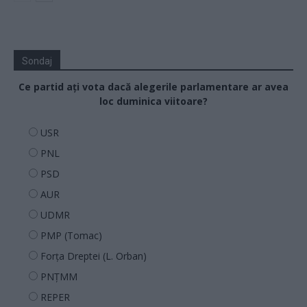
Sondaj
Ce partid ați vota dacă alegerile parlamentare ar avea
loc duminica viitoare?
USR
PNL
PSD
AUR
UDMR
PMP (Tomac)
Forța Dreptei (L. Orban)
PNȚMM
REPER