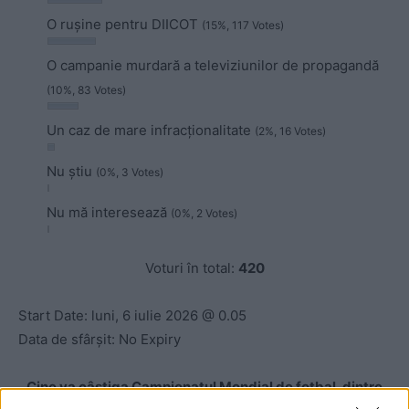
O rușine pentru DIICOT
(15%, 117 Votes)
O campanie murdară a televiziunilor de propagandă
(10%, 83 Votes)
Un caz de mare infracționalitate
(2%, 16 Votes)
Nu știu
(0%, 3 Votes)
Nu mă interesează
(0%, 2 Votes)
Voturi în total:
420
Start Date: luni, 6 iulie 2026 @ 0.05
Data de sfârșit: No Expiry
Cine va câștiga Campionatul Mondial de fotbal, dintre