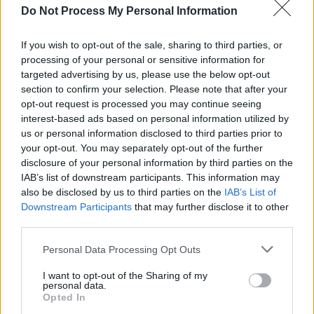
cele 16 echipe rămase în cursă?
Do Not Process My Personal Information
Franța
(50%, 92 Votes)
If you wish to opt-out of the sale, sharing to third parties, or
processing of your personal or sensitive information for
Spania
(16%, 30 Votes)
targeted advertising by us, please use the below opt-out
section to confirm your selection. Please note that after your
Argentina
(12%, 22 Votes)
opt-out request is processed you may continue seeing
interest-based ads based on personal information utilized by
Portugalia
(5%, 9 Votes)
us or personal information disclosed to third parties prior to
your opt-out. You may separately opt-out of the further
Anglia
disclosure of your personal information by third parties on the
(4%, 7 Votes)
IAB’s list of downstream participants. This information may
also be disclosed by us to third parties on the
IAB’s List of
Brazilia
(3%, 5 Votes)
Downstream Participants
that may further disclose it to other
third parties.
Maroc
(3%, 5 Votes)
Personal Data Processing Opt Outs
Norvegia
(2%, 4 Votes)
I want to opt-out of the Sharing of my
personal data.
Egipt
(2%, 3 Votes)
Opted In