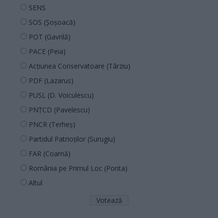
SENS
SOS (Șoșoacă)
POT (Gavrilă)
PACE (Peia)
Acțiunea Conservatoare (Târziu)
PDF (Lazarus)
PUSL (D. Voiculescu)
PNȚCD (Pavelescu)
PNCR (Terheș)
Partidul Patrioților (Surugiu)
FAR (Coarnă)
România pe Primul Loc (Ponta)
Altul