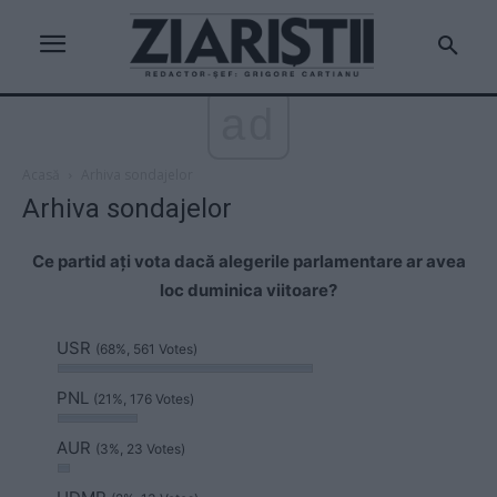
ad
Acasă
Arhiva sondajelor
Arhiva sondajelor
Ce partid ați vota dacă alegerile parlamentare ar avea
loc duminica viitoare?
USR
(68%, 561 Votes)
PNL
(21%, 176 Votes)
AUR
(3%, 23 Votes)