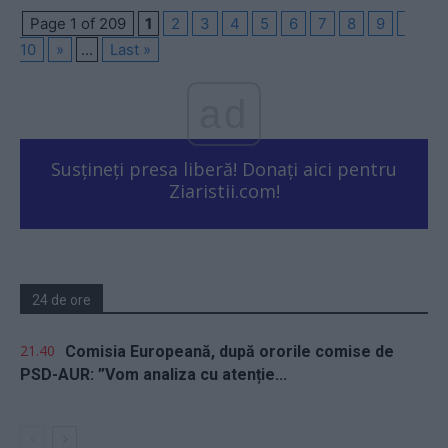
Page 1 of 209
1
2
3
4
5
6
7
8
9
10
»
...
Last »
ad
Susțineți presa liberă! Donați aici pentru
Ziaristii.com!
24 de ore
21.40
Comisia Europeană, după ororile comise de
PSD-AUR: ”Vom analiza cu atenție...