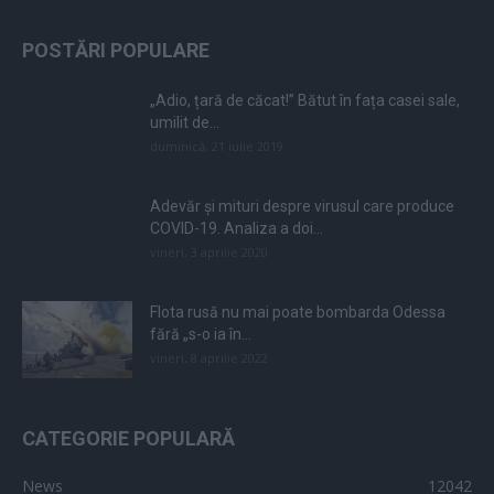
POSTĂRI POPULARE
„Adio, țară de căcat!” Bătut în fața casei sale,
umilit de...
duminică, 21 iulie 2019
Adevăr și mituri despre virusul care produce
COVID-19. Analiza a doi...
vineri, 3 aprilie 2020
Flota rusă nu mai poate bombarda Odessa
fără „s-o ia în...
vineri, 8 aprilie 2022
CATEGORIE POPULARĂ
News
12042