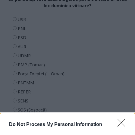
loc duminica viitoare?
USR
PNL
PSD
AUR
UDMR
PMP (Tomac)
Forța Dreptei (L. Orban)
PNȚMM
REPER
SENS
SOS (Șoșoacă)
POT (Gavrilă)
Do Not Process My Personal Information
PACE (Peia)