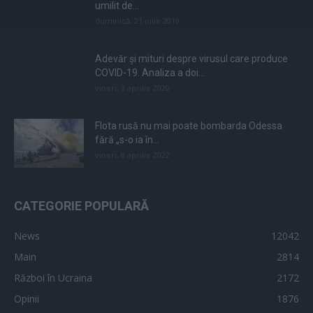
umilit de...
duminică, 21 iulie 2019
Adevăr și mituri despre virusul care produce
COVID-19. Analiza a doi...
vineri, 3 aprilie 2020
Flota rusă nu mai poate bombarda Odessa
fără „s-o ia în...
vineri, 8 aprilie 2022
CATEGORIE POPULARĂ
News
12042
Main
2814
Război în Ucraina
2172
Opinii
1876