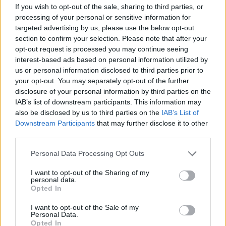
Acțiunea Conservatoare (Târziu)
If you wish to opt-out of the sale, sharing to third parties, or
processing of your personal or sensitive information for
PDF (Lazarus)
targeted advertising by us, please use the below opt-out
PUSL (D. Voiculescu)
section to confirm your selection. Please note that after your
PNȚCD (Pavelescu)
opt-out request is processed you may continue seeing
interest-based ads based on personal information utilized by
PNCR (Terheș)
us or personal information disclosed to third parties prior to
Partidul Patrioților (Surugiu)
your opt-out. You may separately opt-out of the further
disclosure of your personal information by third parties on the
FAR (Coarnă)
IAB’s list of downstream participants. This information may
România pe Primul Loc (Ponta)
also be disclosed by us to third parties on the
IAB’s List of
Downstream Participants
that may further disclose it to other
Altul
third parties.
Personal Data Processing Opt Outs
Arată rezultatele
I want to opt-out of the Sharing of my
personal data.
Arhiva sondajelor
Opted In
I want to opt-out of the Sale of my
Personal Data.
Opted In