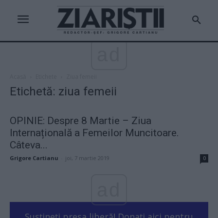
ad
Acasă
Etichete
Ziua femeii
Etichetă: ziua femeii
OPINIE: Despre 8 Martie – Ziua
Internațională a Femeilor Muncitoare.
Câteva...
Grigore Cartianu
-
joi, 7 martie 2019
0
ad
Susțineți presa liberă! Donați aici pentru