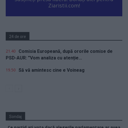
Ziaristii.com!
24 de ore
21.40
Comisia Europeană, după ororile comise de
PSD-AUR: ”Vom analiza cu atenție...
19.50
Să vă amintesc cine e Voineag
Sondaj
Ce partid ați vota dacă alegerile parlamentare ar avea