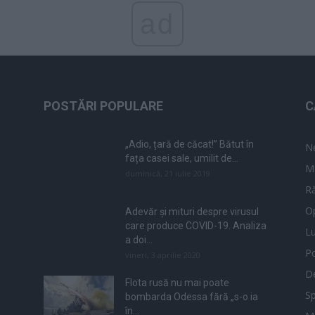
ad
POSTĂRI POPULARE
C
„Adio, țară de căcat!” Bătut în
N
fața casei sale, umilit de...
M
duminică, 21 iulie 2019
Ră
Op
Adevăr și mituri despre virusul
care produce COVID-19. Analiza
L
a doi...
Po
vineri, 3 aprilie 2020
De
Flota rusă nu mai poate
Sp
bombarda Odessa fără „s-o ia
în...