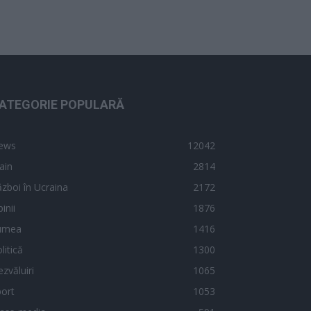
ATEGORIE POPULARĂ
ews
12042
ain
2814
zboi în Ucraina
2172
inii
1876
umea
1416
litică
1300
zvăluiri
1065
ort
1053