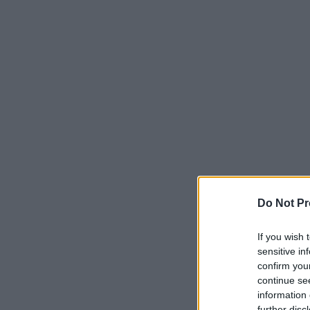
Do Not Pr
If you wish 
sensitive in
confirm you
continue se
information 
further disc