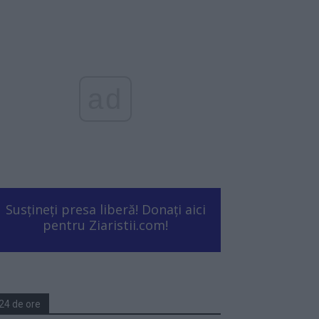
ad
Susțineți presa liberă! Donați aici
pentru Ziaristii.com!
24 de ore