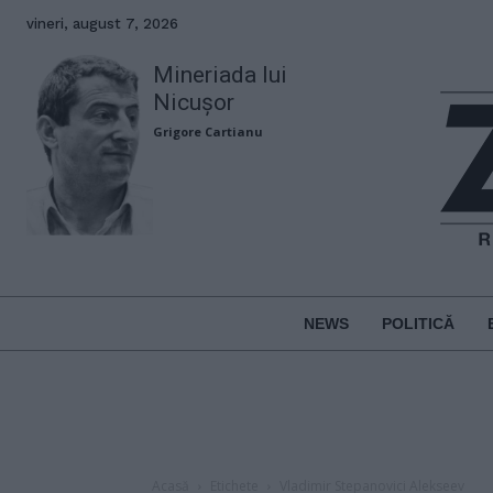
vineri, august 7, 2026
Mineriada lui
Nicușor
Grigore Cartianu
NEWS
POLITICĂ
Acasă
Etichete
Vladimir Stepanovici Alekseev