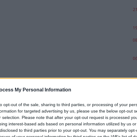
21
19
08
06
ocess My Personal Information
to opt-out of the sale, sharing to third parties, or processing of your per
formation for targeted advertising by us, please use the below opt-out s
r selection. Please note that after your opt-out request is processed y
eing interest-based ads based on personal information utilized by us or
p
disclosed to third parties prior to your opt-out. You may separately opt-
losure of your personal information by third parties on the IAB’s list of