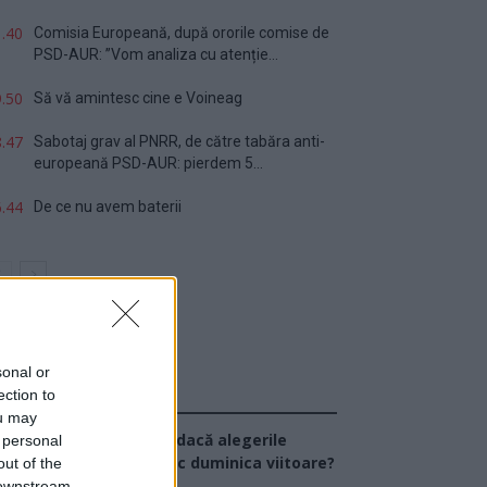
.40
Comisia Europeană, după ororile comise de
PSD-AUR: ”Vom analiza cu atenție...
.50
Să vă amintesc cine e Voineag
.47
Sabotaj grav al PNRR, de către tabăra anti-
europeană PSD-AUR: pierdem 5...
.44
De ce nu avem baterii
sonal or
ection to
Sondaj
ou may
Ce partid ați vota dacă alegerile
 personal
arlamentare ar avea loc duminica viitoare?
out of the
 downstream