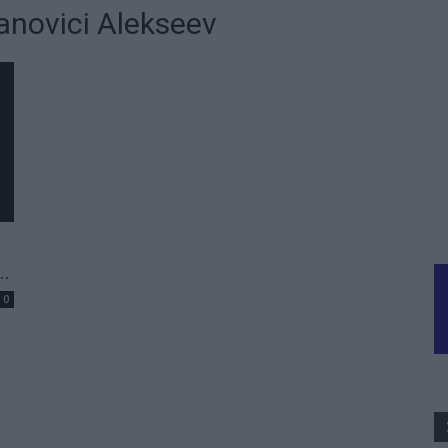
panovici Alekseev
..
0