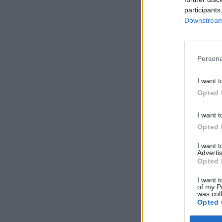
participants
Downstream 
Persona
I want t
Opted 
I want t
Opted 
I want 
Advertis
Opted 
I want t
of my P
was col
Opted 