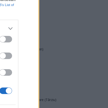
B’s List of
USR
PNL
PSD
AUR
UDMR
PMP (Tomac)
Forța Dreptei (L. Orban)
PNȚMM
REPER
SENS
SOS (Șoșoacă)
POT (Gavrilă)
PACE (Peia)
Acțiunea Conservatoare (Târziu)
PDF (Lazarus)