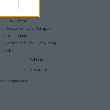
PUSL (D. Voiculescu)
PNȚCD (Pavelescu)
PNCR (Terheș)
Partidul Patrioților (Surugiu)
FAR (Coarnă)
România pe Primul Loc (Ponta)
Altul
Arată rezultatele
Arhiva sondajelor