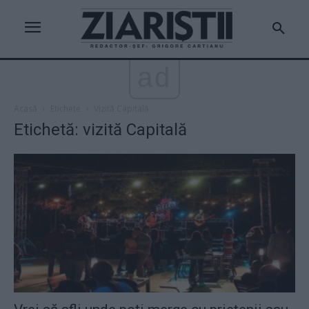
ad
Acasă
Etichete
Vizită Capitală
Etichetă: vizită Capitală