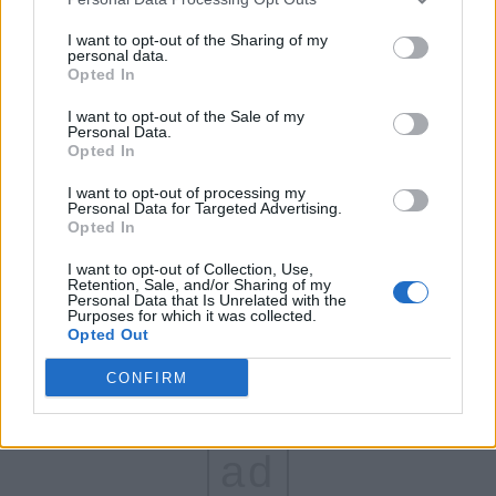
FAR (Coarnă)
I want to opt-out of the Sharing of my
personal data.
România pe Primul Loc (Ponta)
Opted In
Altul
I want to opt-out of the Sale of my
Personal Data.
Opted In
Arată rezultatele
I want to opt-out of processing my
Personal Data for Targeted Advertising.
Opted In
Arhiva sondajelor
I want to opt-out of Collection, Use,
Retention, Sale, and/or Sharing of my
Personal Data that Is Unrelated with the
Purposes for which it was collected.
Opted Out
CONFIRM
ad