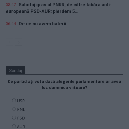
08.47
Sabotaj grav al PNRR, de către tabăra anti-
europeană PSD-AUR: pierdem 5...
06.44
De ce nu avem baterii
Sondaj
Ce partid ați vota dacă alegerile parlamentare ar avea
loc duminica viitoare?
USR
PNL
PSD
AUR