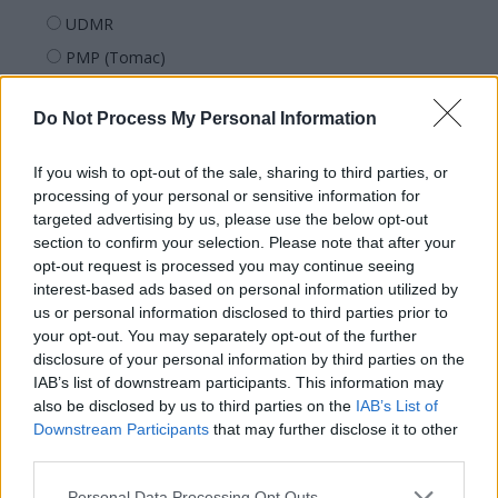
UDMR
PMP (Tomac)
Forța Dreptei (L. Orban)
Do Not Process My Personal Information
PNȚMM
REPER
If you wish to opt-out of the sale, sharing to third parties, or
SENS
processing of your personal or sensitive information for
targeted advertising by us, please use the below opt-out
SOS (Șoșoacă)
section to confirm your selection. Please note that after your
POT (Gavrilă)
opt-out request is processed you may continue seeing
interest-based ads based on personal information utilized by
PACE (Peia)
us or personal information disclosed to third parties prior to
Acțiunea Conservatoare (Târziu)
your opt-out. You may separately opt-out of the further
PDF (Lazarus)
disclosure of your personal information by third parties on the
IAB’s list of downstream participants. This information may
PUSL (D. Voiculescu)
also be disclosed by us to third parties on the
IAB’s List of
PNȚCD (Pavelescu)
Downstream Participants
that may further disclose it to other
third parties.
PNCR (Terheș)
Partidul Patrioților (Surugiu)
Personal Data Processing Opt Outs