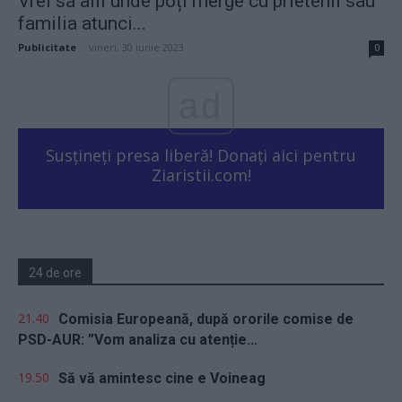
Vrei să afli unde poți merge cu prietenii sau
familia atunci...
Publicitate
-
vineri, 30 iunie 2023
0
ad
Susțineți presa liberă! Donați aici pentru
Ziaristii.com!
24 de ore
21.40
Comisia Europeană, după ororile comise de
PSD-AUR: ”Vom analiza cu atenție...
19.50
Să vă amintesc cine e Voineag