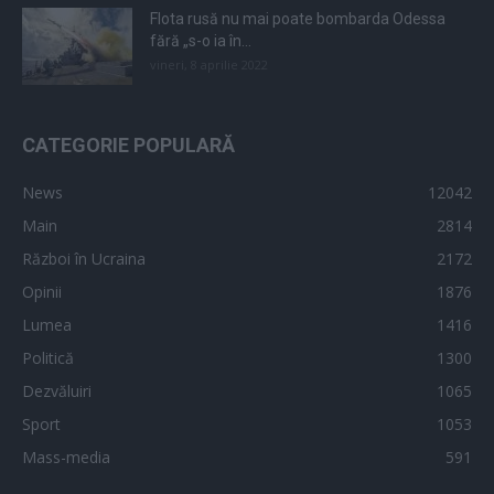
Flota rusă nu mai poate bombarda Odessa
fără „s-o ia în...
vineri, 8 aprilie 2022
CATEGORIE POPULARĂ
News
12042
Main
2814
Război în Ucraina
2172
Opinii
1876
Lumea
1416
Politică
1300
Dezvăluiri
1065
Sport
1053
Mass-media
591