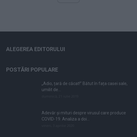
ALEGEREA EDITORULUI
POSTĂRI POPULARE
„Adio, țară de căcat!” Bătut în fața casei sale,
umilit de...
duminică, 21 iulie 2019
Adevăr și mituri despre virusul care produce
COVID-19. Analiza a doi...
vineri, 3 aprilie 2020